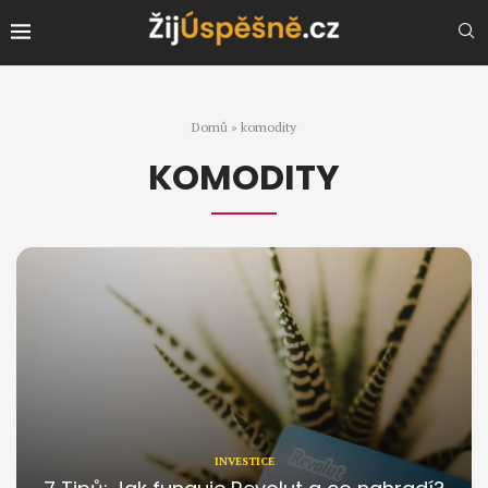
Domů
»
komodity
KOMODITY
INVESTICE