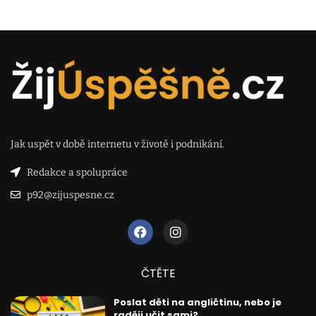
Jak uspět v době internetu v životě i podnikání.
Redakce a spolupráce
p92@zijuspesne.cz
ČTĚTE
Poslat děti na angličtinu, nebo je
raději učit sami?