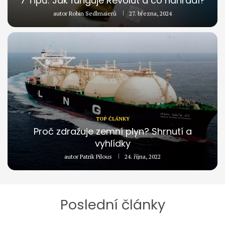
7 Tipů: Jak funguje Revolut a co nahradí?
autor
Robin Sedlmaierů
27. března, 2024
TOP ČLÁNKY
Proč zdražuje zemní plyn? Shrnutí a
vyhlídky
autor
Patrik Pilous
24. října, 2022
Poslední články