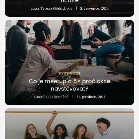
nudíte
autor
Tereza Gödrichová
3. července, 2024
ŽIVOTNÍ STYL
Co je meetup a 5× proč akce
navštěvovat?
autor
Radka Konečná
31. prosince, 2021