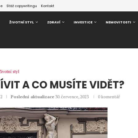
ze
Stáž copywritingu
Kontakt
ŽIVOTNÍ STYL
ZDRAVÍ
INVESTICE
NEMOVITOSTI
Životní styl
ÍVIT A CO MUSÍTE VIDĚT?
22
Poslední aktualizace
30. července, 2023
0 komentář