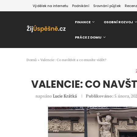
Výdělek na internetu
Podnikání
Srovnání půjček
Recen
FINANCE
OSOBNÍ ROZVOJ
PRÁCE Z DOMU
Domů
»
Valencie: Co navštívit a co musíte vidět?
VALENCIE: CO NAVŠT
napsáno
Lucie Krátká
Publikováno:
5. února, 20