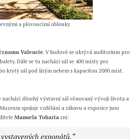
 pevnými a plovoucími oblouky
významu Valencie
. V budově se ukrývá auditorium pro
balety. Dále se tu nachází sál se 400 místy pro
bo krytý sál pod širým nebem s kapacitou 2000 míst.
 nachází dlouhý výstavní sál věnovaný vývoji života a
Muzeum spojuje vzdělání a zábavu a expozice jsou
ditele
Manuela Toharia
zní:
 vystavených exponátů.“