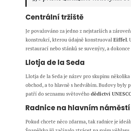
Centrální tržiště
Je považováno za jedno z nejstarších a zároveň
konstrukcí, kterou údajně konstruoval
Eiffel
.
restaurací nebo stánků se suvenýry, a dokonce i
Llotja de la Seda
Llotja de la Seda je název pro skupinu několika
obchod, a to hlavně s hedvábím. Budovy byly 
patří do seznamu světového
dědictví UNESC
Radnice na hlavním náměstí
Pokud chcete něco zdarma, tak radnice je ideál
Španělsko již začínalo ztrácet na svém věhlasu