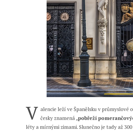
V
alencie leží ve Španělsku v průmyslové o
česky znamená „
pobřeží pomerančový
léty a mírnými zimami. Slunečno je tady až 300 