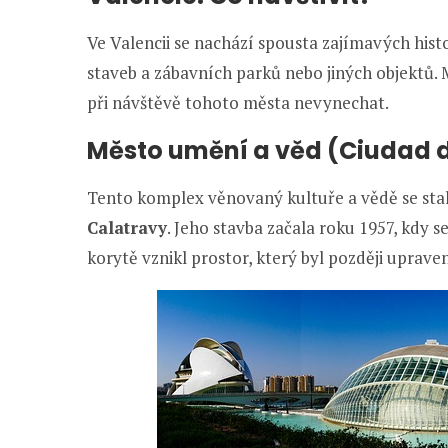
Ve Valencii se nachází spousta zajímavých his
staveb a zábavních parků nebo jiných objektů. Mů
při návštěvě tohoto města nevynechat.
Město umění a věd (Ciudad de
Tento komplex věnovaný kultuře a vědě se stal
Calatravy
. Jeho stavba začala roku 1957, kdy 
korytě vznikl prostor, který byl později uprave