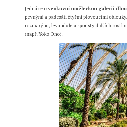
Jedná se o
venkovní uměleckou galerii dlo
pevnými a padesáti čtyřmi plovoucími oblouky
rozmarýnu, levandule a spousty dalších rostli
(např. Yoko Ono).