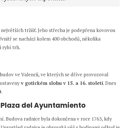
 největších tržišť. Jeho střecha je podepřena kovovou
 Uvnitř se nachází kolem 400 obchodů, několika
 rybí trh.
 budov ve Valencii, ve kterých se dříve provozoval
postaveny
v gotickém slohu v 15. a 16. století
. Dnes
O
.
 Plaza del Ayuntamiento
ní. Budova radnice byla dokončena v roce 1763, kdy
. Uprostřed radnice je obrovská věž s hodinami odkud je