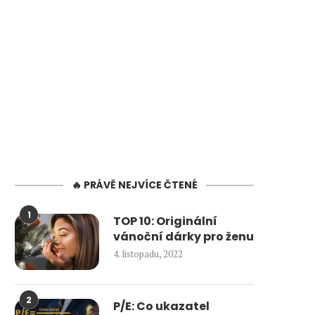
🔥 PRÁVĚ NEJVÍCE ČTENÉ
1
TOP 10: Originální
vánoční dárky pro ženu
4. listopadu, 2022
2
P/E: Co ukazatel