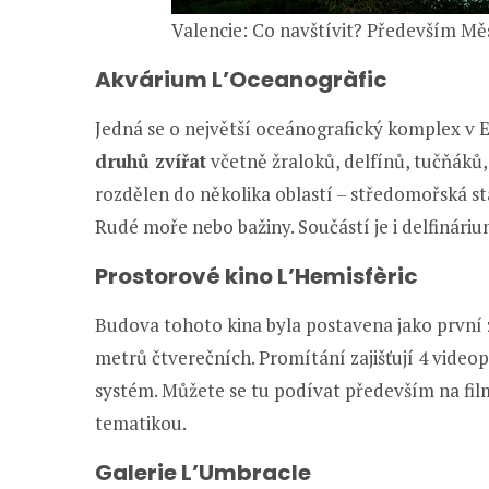
Valencie: Co navštívit? Především Mě
Akvárium L’Oceanogràfic
Jedná se o největší oceánografický komplex v 
druhů zvířat
včetně žraloků, delfínů, tučňáků, 
rozdělen do několika oblastí – středomořská st
Rudé moře nebo bažiny. Součástí je i delfináriu
Prostorové kino L’Hemisfèric
Budova tohoto kina byla postavena jako první z
metrů čtverečních. Promítání zajišťují 4 video
systém. Můžete se tu podívat především na fil
tematikou.
Galerie L’Umbracle