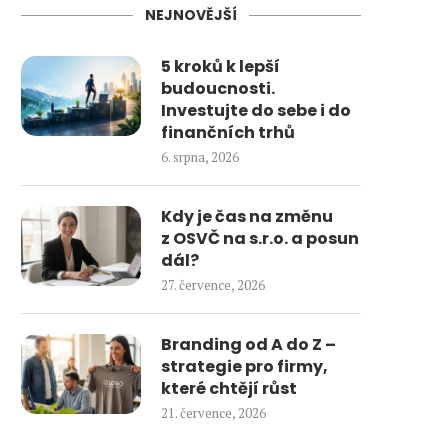
NEJNOVĚJŠÍ
5 kroků k lepší
budoucnosti.
Investujte do sebe i do
finančních trhů
6. srpna, 2026
Kdy je čas na změnu
z OSVČ na s.r.o. a posun
dál?
27. července, 2026
Branding od A do Z –
strategie pro firmy,
které chtějí růst
21. července, 2026