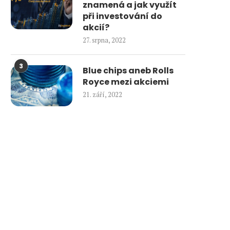
znamená a jak využít
při investování do
akcií?
27. srpna, 2022
3
Blue chips aneb Rolls
Royce mezi akciemi
21. září, 2022