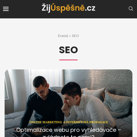
Domů
»
SEO
SEO
ONLINE MARKETING A INTERNETOVÁ PROPAGACE
Optimalizace webu pro vyhledávače –