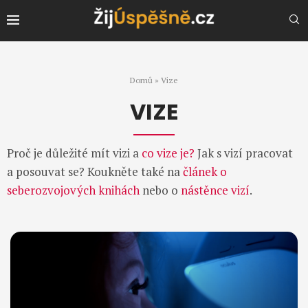
Domů
»
Vize
VIZE
Proč je důležité mít vizi a
co vize je?
Jak s vizí pracovat
a posouvat se? Koukněte také na
článek o
seberozvojových knihách
nebo o
nástěnce vizí
.