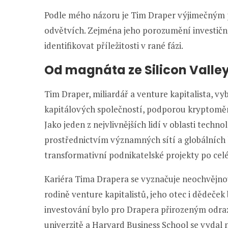
Podle mého názoru je Tim Draper výjimečným p
odvětvích. Zejména jeho porozumění investič
identifikovat příležitosti v rané fázi.
Od magnáta ze Silicon Valle
Tim Draper, miliardář a venture kapitalista, 
kapitálových společností, podporou kryptomě
Jako jeden z nejvlivnějších lidí v oblasti techn
prostřednictvím významných sítí a globálních 
transformativní podnikatelské projekty po cel
Kariéra Tima Drapera se vyznačuje neochvějnou
rodině venture kapitalistů, jeho otec i dědeček 
investování bylo pro Drapera přirozeným odr
univerzitě a Harvard Business School se vydal