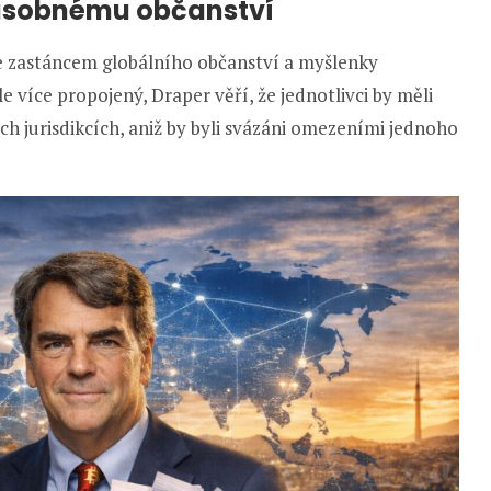
násobnému občanství
Je zastáncem globálního občanství a myšlenky
e více propojený, Draper věří, že jednotlivci by měli
ch jurisdikcích, aniž by byli svázáni omezeními jednoho