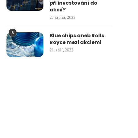
při investování do
akcií?
27. srpna, 2022
3
Blue chips aneb Rolls
Royce mezi akciemi
21. září, 2022