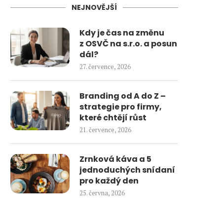
NEJNOVĚJŠÍ
Kdy je čas na změnu
z OSVČ na s.r.o. a posun
dál?
27. července, 2026
Branding od A do Z –
strategie pro firmy,
které chtějí růst
21. července, 2026
Zrnková káva a 5
jednoduchých snídaní
pro každý den
25. června, 2026