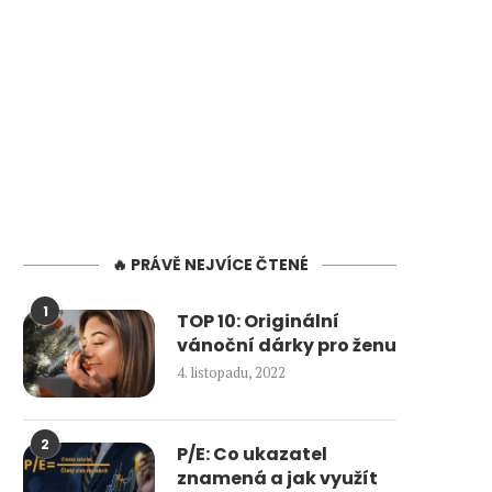
🔥 PRÁVĚ NEJVÍCE ČTENÉ
1
TOP 10: Originální
vánoční dárky pro ženu
4. listopadu, 2022
2
P/E: Co ukazatel
znamená a jak využít