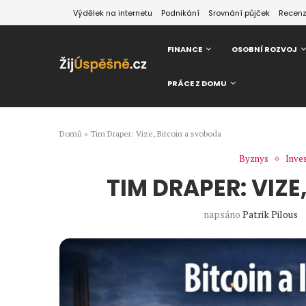
Výdělek na internetu
Podnikání
Srovnání půjček
Recen
FINANCE
OSOBNÍ ROZVOJ
PRÁCE Z DOMU
Domů
»
Tim Draper: Vize, Bitcoin a svoboda
Byznys
Inves
TIM DRAPER: VIZ
napsáno
Patrik Pilous