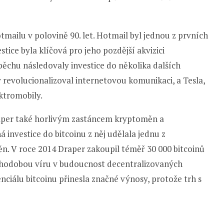
otmailu v polovině 90. let. Hotmail byl jednou z prvních
ice byla klíčová pro jeho pozdější akvizici
pěchu následovaly investice do několika dalších
ý revolucionalizoval internetovou komunikaci, a Tesla,
ktromobily.
raper také horlivým zastáncem kryptoměn a
 investice do bitcoinu z něj udělala jednu z
n. V roce 2014 Draper zakoupil téměř 30 000 bitcoinů
ouhodobou víru v budoucnost decentralizovaných
nciálu bitcoinu přinesla značné výnosy, protože trh s