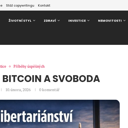
ze
Stáž copywritingu
Kontakt
ŽIVOTNÍ STYL
ZDRAVÍ
INVESTICE
NEMOVITOSTI
tice
Příběhy úspěšných
E, BITCOIN A SVOBODA
10. února, 2026
0 komentář