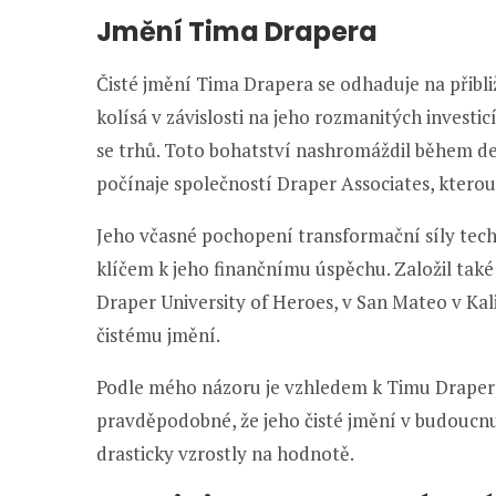
Jmění Tima Drapera
Čisté jmění Tima Drapera se odhaduje na přibliž
kolísá v závislosti na jeho rozmanitých investi
se trhů. Toto bohatství nashromáždil během des
počínaje společností Draper Associates, kterou 
Jeho včasné pochopení transformační síly techn
klíčem k jeho finančnímu úspěchu. Založil tak
Draper University of Heroes, v San Mateo v Kali
čistému jmění.
Podle mého názoru je vzhledem k Timu Draper
pravděpodobné, že jeho čisté jmění v budoucnu 
drasticky vzrostly na hodnotě.