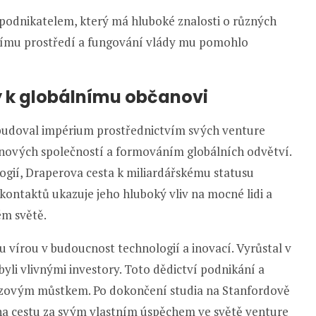
odnikatelem, který má hluboké znalosti o různých
nímu prostředí a fungování vlády mu pomohlo
y k globálnímu občanovi
vybudoval impérium prostřednictvím svých venture
nových společností a formováním globálních odvětví.
ologií, Draperova cesta k miliardářskému statusu
kontaktů ukazuje jeho hluboký vliv na mocné lidi a
ém světě.
 vírou v budoucnost technologií a inovací. Vyrůstal v
byli vlivnými investory. Toto dědictví podnikání a
azovým můstkem. Po dokončení studia na Stanfordově
 na cestu za svým vlastním úspěchem ve světě venture