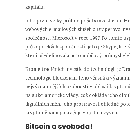
kapitálu.
Jeho první velký průlom přišel s investicí do H
webových e-mailových služeb a Draperova invest
společností Microsoft v roce 1997. Po tomto ús
průkopnických společností, jako je Skype, kter
která předefinovala automobilový průmysl ele
Kromě tradičních investic do technologií je D
technologie blockchain. Jeho včasná a významná
nejvýznamnějších osobností v oblasti kryptomě
na aukci americké vlády, což dokládá jeho dl
digitálních měn. Jeho prozíravost ohledně pote
kryptoměnami pokračuje v růstu a vývoji.
Bitcoin a svoboda!