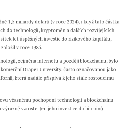
ně 1,5 miliardy dolarů (v roce 2024), i když tato částka
cích do technologií, kryptoměn a dalších rozvíjejících
ítek let úspěšných investic do rizikového kapitálu,
založil v roce 1985.
ologií, zejména internetu a později blockchainu, bylo
é komerční Draper University, často označovanou jako
fornii, která nadále přispívá k jeho stále rostoucímu
ovu včasnému pochopení technologií a blockchainu
výrazně vzroste. Jen jeho investice do bitcoinů