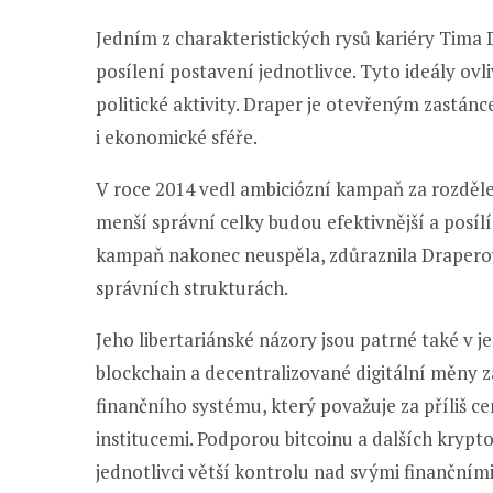
Jedním z charakteristických rysů kariéry Tima D
posílení postavení jednotlivce. Tyto ideály ovli
politické aktivity. Draper je otevřeným zastá
i ekonomické sféře.
V roce 2014 vedl ambiciózní kampaň za rozdělení
menší správní celky budou efektivnější a posíl
kampaň nakonec neuspěla, zdůraznila Draperovo
správních strukturách.
Jeho libertariánské názory jsou patrné také v
blockchain a decentralizované digitální měny z
finančního systému, který považuje za příliš c
institucemi. Podporou bitcoinu a dalších kryp
jednotlivci větší kontrolu nad svými finančními