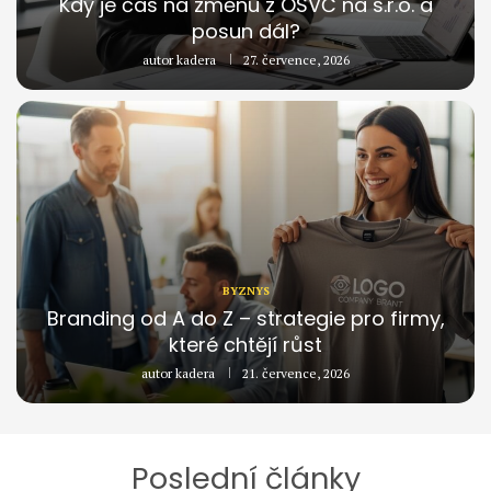
Kdy je čas na změnu z OSVČ na s.r.o. a
posun dál?
autor
kadera
27. července, 2026
BYZNYS
Branding od A do Z – strategie pro firmy,
které chtějí růst
autor
kadera
21. července, 2026
Poslední články