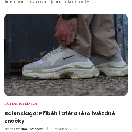
lidé chodí pracovat. Jsou to komunity, …
PŘÍBĚHY ÚSPĚŠNÝCH
Balenciaga: Příběh i aféra této hvězdné
značky
autor
Kateřina Korčáková
2. prosince, 2023