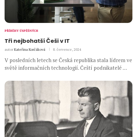
PŘÍBĚHY ÚSPĚŠNÝCH
Tři nejbohatší Češi v IT
autor
Kateřina Korčáková
8. července, 2024
V posledních letech se Česká republika stala lídrem ve
světě informačních technologií. Čeští podnikatelé …