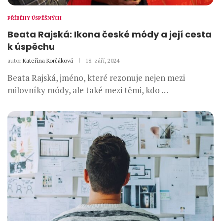
PŘÍBĚHY ÚSPĚŠNÝCH
Beata Rajská: Ikona české módy a její cesta
k úspěchu
autor
Kateřina Korčáková
18. září, 2024
Beata Rajská, jméno, které rezonuje nejen mezi
milovníky módy, ale také mezi těmi, kdo …