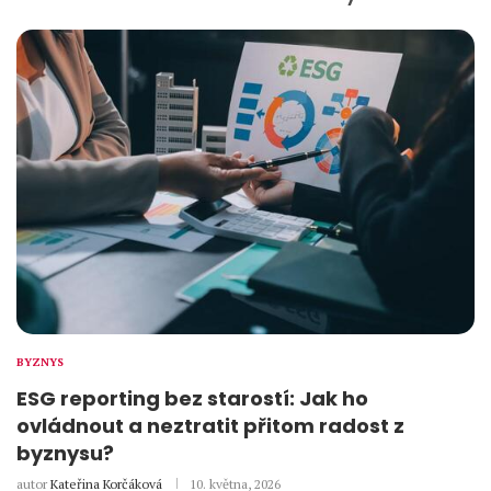
BYZNYS
ESG reporting bez starostí: Jak ho
ovládnout a neztratit přitom radost z
byznysu?
autor
Kateřina Korčáková
10. května, 2026