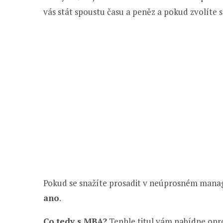
vás stát spoustu času a peněz a pokud zvolíte 
Pokud se snažíte prosadit v neúprosném mana
ano
.
Co tedy s MBA?
Tenhle titul vám nabídne opr