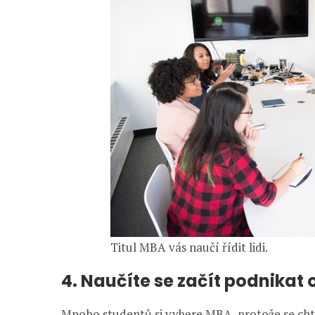
Titul MBA vás naučí řídit lidi.
4. Naučíte se začít podnikat 
Mnoho studentů si vybere MBA, protože se cht