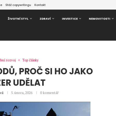
ze
Stáž copywritingu
Kontakt
ŽIVOTNÍ STYL
ZDRAVÍ
INVESTICE
NEMOVITOSTI
bní rozvoj
Top články
ODŮ, PROČ SI HO JAKO
ER UDĚLAT
vá
5. února, 2026
0 komentář