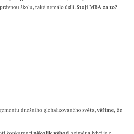
správnou školu, také nemálo úsilí.
Stojí MBA za to?
gementu dnešního globalizovaného světa,
věříme, že
oti konkurenci
několik výhod
, zejména když je z