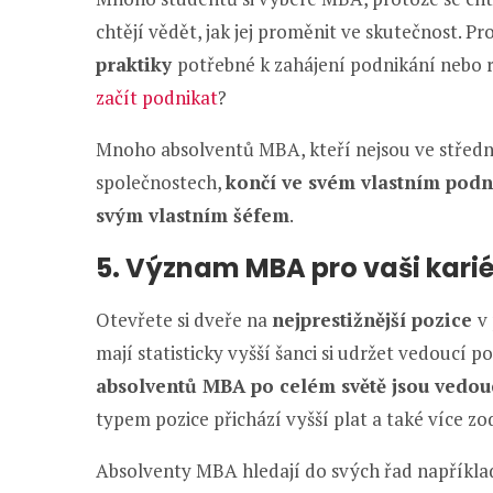
chtějí vědět, jak jej proměnit ve skutečnost
praktiky
potřebné k zahájení podnikání nebo r
začít podnikat
?
Mnoho absolventů MBA, kteří nejsou ve stře
společnostech,
končí ve svém vlastním podn
svým vlastním šéfem
.
5. Význam MBA pro vaši kari
Otevřete si dveře na
nejprestižnější pozice
v
mají statisticky vyšší šanci si udržet vedoucí po
absolventů MBA po celém světě jsou vedouc
typem pozice přichází vyšší plat a také více z
Absolventy MBA hledají do svých řad napříkla