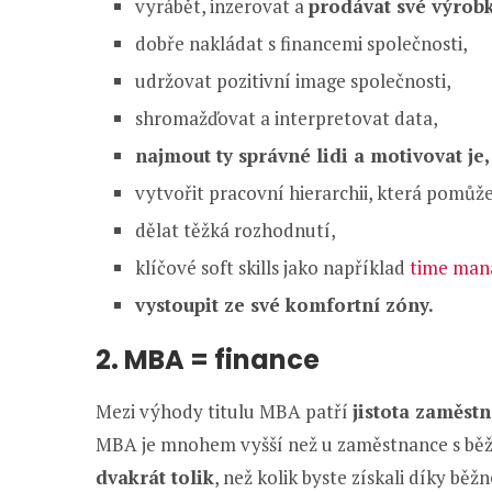
vyrábět, inzerovat a
prodávat své výrob
dobře nakládat s financemi společnosti,
udržovat pozitivní image společnosti,
shromažďovat a interpretovat data,
najmout ty správné lidi a motivovat je,
vytvořit pracovní hierarchii, která pomůž
dělat těžká rozhodnutí,
klíčové soft skills jako například
time ma
vystoupit ze své komfortní zóny.
2. MBA = finance
Mezi výhody titulu MBA patří
jistota zaměst
MBA je mnohem vyšší než u zaměstnance s běž
dvakrát tolik
, než kolik byste získali díky b