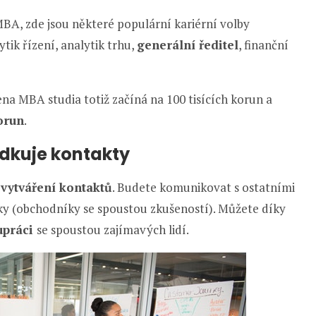
MBA, zde jsou některé populární kariérní volby
ik řízení, analytik trhu,
generální ředitel
, finanční
Cena MBA studia totiž začíná na 100 tisících korun a
orun
.
dkuje kontakty
k vytváření kontaktů
. Budete komunikovat s ostatními
ky (obchodníky se spoustou zkušeností). Můžete díky
upráci
se spoustou zajímavých lidí.