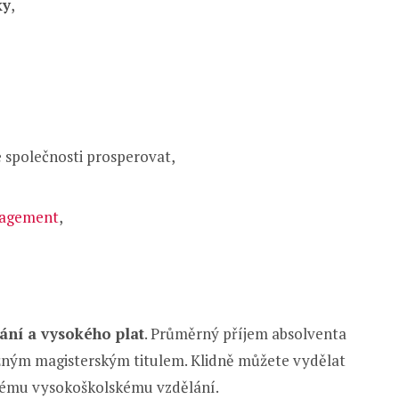
ky
,
e společnosti prosperovat,
nagement
,
nání a vysokého plat
. Průměrný příjem absolventa
ným magisterským titulem. Klidně můžete vydělat
ěžnému vysokoškolskému vzdělání.