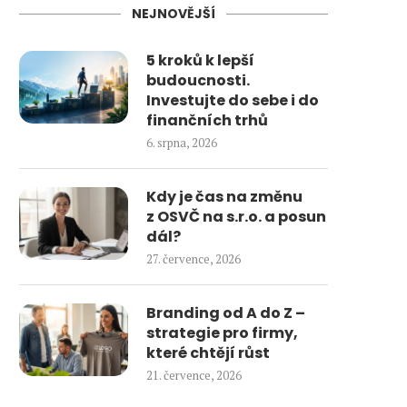
NEJNOVĚJŠÍ
5 kroků k lepší
budoucnosti.
Investujte do sebe i do
finančních trhů
6. srpna, 2026
Kdy je čas na změnu
z OSVČ na s.r.o. a posun
dál?
27. července, 2026
Branding od A do Z –
strategie pro firmy,
které chtějí růst
21. července, 2026