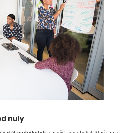
od nuly
ějí
stát podnikateli
a naučit se podnikat. Mají sen a