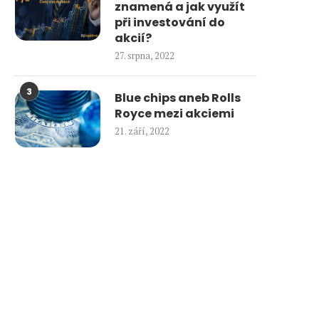
znamená a jak využít
při investování do
akcií?
27. srpna, 2022
3
Blue chips aneb Rolls
Royce mezi akciemi
21. září, 2022