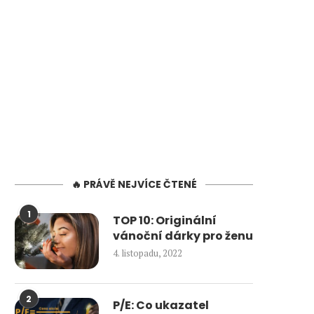
🔥 PRÁVĚ NEJVÍCE ČTENÉ
1
TOP 10: Originální
vánoční dárky pro ženu
4. listopadu, 2022
2
P/E: Co ukazatel