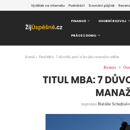
Výdělek na internetu
Podnikání
Srovnání půjček
Recen
FINANCE
OSOBNÍ ROZVOJ
PRÁCE Z DOMU
Domů
»
Titul MBA: 7 důvodů, proč si ho jako manažer udělat
Byznys
Oso
TITUL MBA: 7 DŮV
MANAŽ
napsáno
Natálie Schejbalo