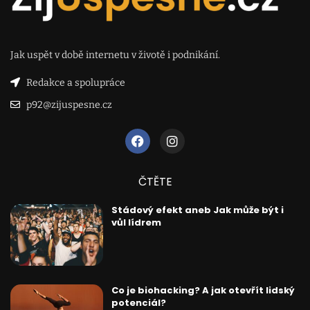
Jak uspět v době internetu v životě i podnikání.
Redakce a spolupráce
p92@zijuspesne.cz
ČTĚTE
Stádový efekt aneb Jak může být i
vůl lídrem
Co je biohacking? A jak otevřít lidský
potenciál?