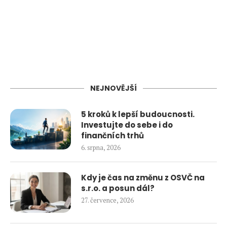
NEJNOVĚJŠÍ
5 kroků k lepší budoucnosti.
Investujte do sebe i do
finančních trhů
6. srpna, 2026
Kdy je čas na změnu z OSVČ na
s.r.o. a posun dál?
27. července, 2026