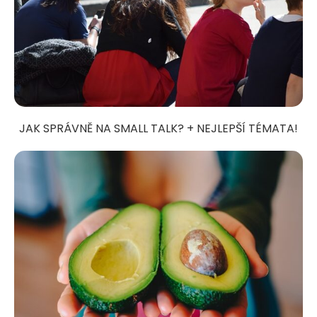
JAK SPRÁVNĚ NA SMALL TALK? + NEJLEPŠÍ TÉMATA!