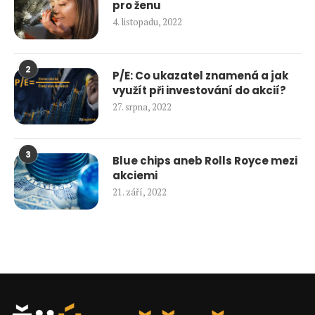
pro ženu
4. listopadu, 2022
2
P/E: Co ukazatel znamená a jak
využít při investování do akcií?
27. srpna, 2022
3
Blue chips aneb Rolls Royce mezi
akciemi
21. září, 2022