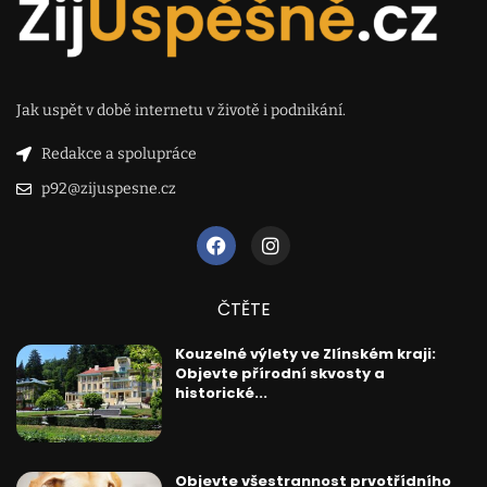
Jak uspět v době internetu v životě i podnikání.
Redakce a spolupráce
p92@zijuspesne.cz
ČTĚTE
Kouzelné výlety ve Zlínském kraji:
Objevte přírodní skvosty a
historické...
Objevte všestrannost prvotřídního