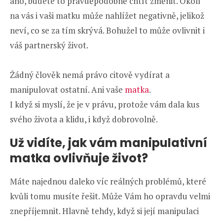
ano, budete to pravděpodobně chtít změnit. Okolí
na vás i vaši matku může nahlížet negativně, jelikož
neví, co se za tím skrývá. Bohužel to může ovlivnit i
váš partnerský život.
Žádný člověk nemá právo citově vydírat a
manipulovat ostatní. Ani vaše
matka
.
I když si myslí, že je v právu, protože vám dala kus
svého života a klidu, i když dobrovolně.
Už vidíte, jak vám manipulativní
matka ovlivňuje život?
Máte najednou daleko víc reálných problémů, které
kvůli tomu musíte řešit. Může Vám ho opravdu velmi
znepříjemnit. Hlavně tehdy, když si její manipulaci