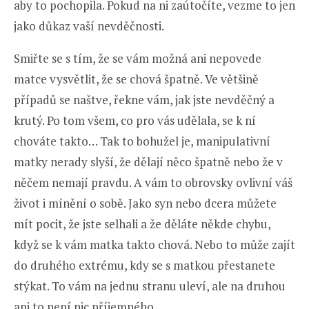
aby to pochopila. Pokud na ni zaútočíte, vezme to jen
jako důkaz vaší nevděčnosti.
Smiřte se s tím, že se vám možná ani nepovede
matce vysvětlit, že se chová špatně. Ve většině
případů se naštve, řekne vám, jak jste nevděčný a
krutý. Po tom všem, co pro vás udělala, se k ní
chováte takto… Tak to bohužel je, manipulativní
matky nerady slyší, že dělají něco špatně nebo že v
něčem nemají pravdu. A vám to obrovsky ovlivní váš
život i mínění o sobě. Jako syn nebo dcera můžete
mít pocit, že jste selhali a že děláte někde chybu,
když se k vám matka takto chová. Nebo to může zajít
do druhého extrému, kdy se s matkou přestanete
stýkat. To vám na jednu stranu uleví, ale na druhou
ani to není nic příjemného.