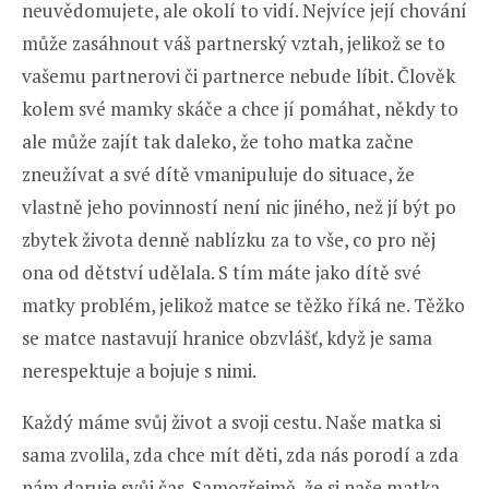
neuvědomujete, ale okolí to vidí. Nejvíce její chování
může zasáhnout váš partnerský vztah, jelikož se to
vašemu partnerovi či partnerce nebude líbit. Člověk
kolem své mamky skáče a chce jí pomáhat, někdy to
ale může zajít tak daleko, že toho matka začne
zneužívat a své dítě vmanipuluje do situace, že
vlastně jeho povinností není nic jiného, než jí být po
zbytek života denně nablízku za to vše, co pro něj
ona od dětství udělala. S tím máte jako dítě své
matky problém, jelikož matce se těžko říká ne. Těžko
se matce nastavují hranice obzvlášť, když je sama
nerespektuje a bojuje s nimi.
Každý máme svůj život a svoji cestu. Naše matka si
sama zvolila, zda chce mít děti, zda nás porodí a zda
nám daruje svůj čas. Samozřejmě, že si naše matka