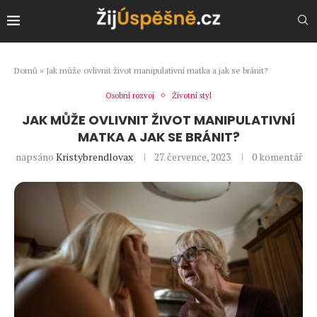
Domů
»
Jak může ovlivnit život manipulativní matka a jak se bránit?
Osobní rozvoj
Životní styl
JAK MŮŽE OVLIVNIT ŽIVOT MANIPULATIVNÍ
MATKA A JAK SE BRÁNIT?
napsáno
Kristybrendlovax
27. července, 2023
0 komentář