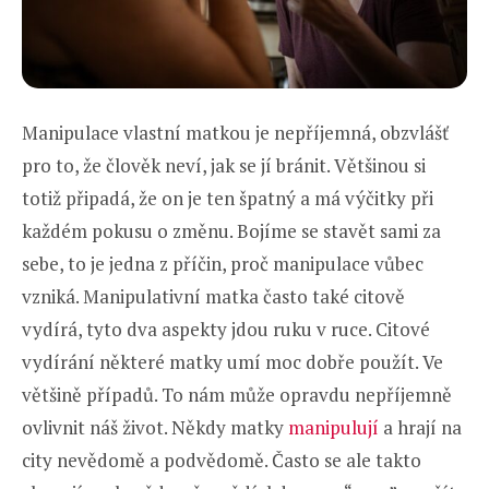
Manipulace vlastní matkou je nepříjemná, obzvlášť
pro to, že člověk neví, jak se jí bránit. Většinou si
totiž připadá, že on je ten špatný a má výčitky při
každém pokusu o změnu. Bojíme se stavět sami za
sebe, to je jedna z příčin, proč manipulace vůbec
vzniká. Manipulativní matka často také citově
vydírá, tyto dva aspekty jdou ruku v ruce. Citové
vydírání některé matky umí moc dobře použít. Ve
většině případů. To nám může opravdu nepříjemně
ovlivnit náš život. Někdy matky
manipulují
a hrají na
city nevědomě a podvědomě. Často se ale takto