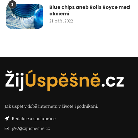
3
Blue chips aneb Rolls Royce mezi
akciemi
21. září, 2022
Jak uspět v době internetu v životě i podnikání.
Redakce a spolupráce
p92@zijuspesne.cz