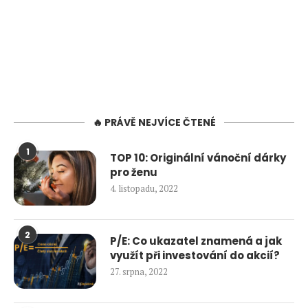
🔥 PRÁVĚ NEJVÍCE ČTENÉ
1
TOP 10: Originální vánoční dárky
pro ženu
4. listopadu, 2022
2
P/E: Co ukazatel znamená a jak
využít při investování do akcií?
27. srpna, 2022