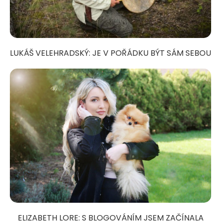
LUKÁŠ VELEHRADSKÝ: JE V POŘÁDKU BÝT SÁM SEBOU
ELIZABETH LORE: S BLOGOVÁNÍM JSEM ZAČÍNALA