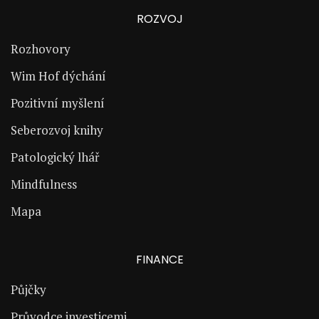
ROZVOJ
Rozhovory
Wim Hof dýchání
Pozitivní myšlení
Seberozvoj knihy
Patologický lhář
Mindfulness
Mapa
FINANCE
Půjčky
Průvodce investicemi