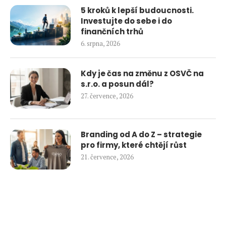
5 kroků k lepší budoucnosti.
Investujte do sebe i do
finančních trhů
6. srpna, 2026
Kdy je čas na změnu z OSVČ na
s.r.o. a posun dál?
27. července, 2026
Branding od A do Z – strategie
pro firmy, které chtějí růst
21. července, 2026