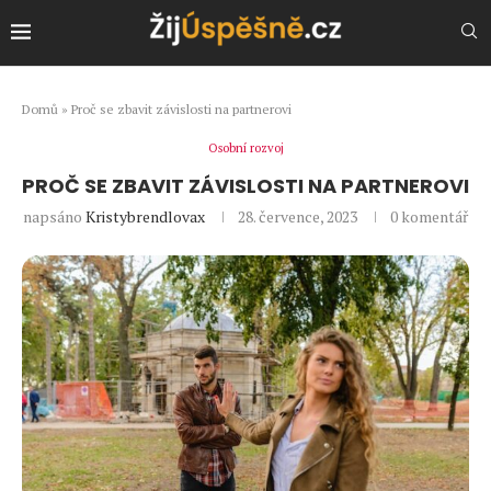
Domů
»
Proč se zbavit závislosti na partnerovi
Osobní rozvoj
PROČ SE ZBAVIT ZÁVISLOSTI NA PARTNEROVI
napsáno
Kristybrendlovax
28. července, 2023
0 komentář