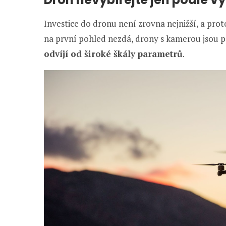
Investice do dronu není zrovna nejnižší, a proto
na první pohled nezdá, drony s kamerou jsou po
odvíjí od široké škály parametrů
.