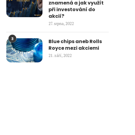
znamená a jak využít
při investování do
akcií?
27. srpna, 2022
3
Blue chips aneb Rolls
Royce mezi akciemi
21. září, 2022