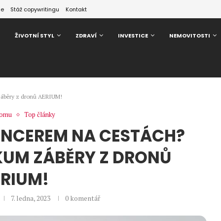
ze
Stáž copywritingu
Kontakt
ŽIVOTNÍ STYL
ZDRAVÍ
INVESTICE
NEMOVITOSTI
záběry z dronů AERIUM!
domu
Top články
ENCEREM NA CESTÁCH?
KUM ZÁBĚRY Z DRONŮ
RIUM!
7. ledna, 2023
0 komentář