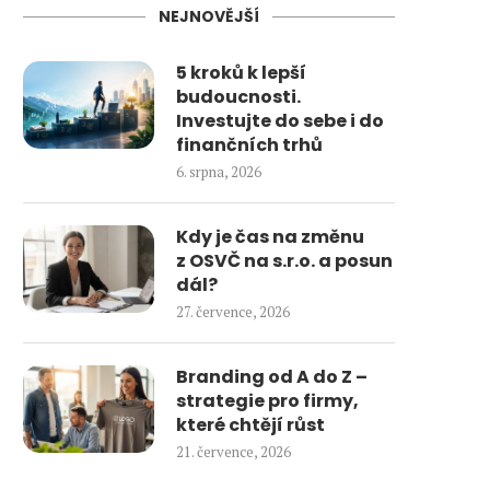
NEJNOVĚJŠÍ
5 kroků k lepší
budoucnosti.
Investujte do sebe i do
finančních trhů
6. srpna, 2026
Kdy je čas na změnu
z OSVČ na s.r.o. a posun
dál?
27. července, 2026
Branding od A do Z –
strategie pro firmy,
které chtějí růst
21. července, 2026