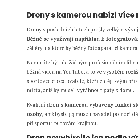
Drony s kamerou nabízí víc
Drony v posledních letech prošly velkým vývoj
Běžně se využívají například k fotografován
záběry, na které by běžný fotoaparát či kamera 
Nemusíte být ale žádným profesionálním film
běžná videa na YouTube, a to ve vysokém rozli
sportovce či cestovatele, kteří chtějí svým p
místa, aniž by museli vytáhnout paty z domu.
Kvalitní
dron s kamerou vybavený funkcí s
osoby
, aniž byste jej museli navádět pomocí 
při sportu i putování krajinou.
Dron nevybírejte jen podle v