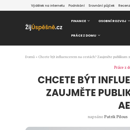
Výdělek na internetu
Podnikání
Srovnání půjček
Recen
FINANCE
OSOBNÍ ROZVOJ
PRÁCE Z DOMU
Domů
»
Chcete být influencerem na cestách? Zaujměte publikum 
Práce z 
CHCETE BÝT INFLU
ZAUJMĚTE PUBLI
AE
napsáno
Patrik Pilous