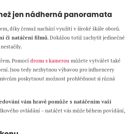
e než jen nádherná panoramata
em, díky čemuž nachází využití v široké škále oborů.
í či natáčení filmů
. Dokážou totiž zachytit jedinečné
nestačily.
ařem. Pomocí
dronu s kamerou
můžete vytvářet také
šení. Jsou tedy nezbytnou výbavou pro influencery
říznivcům poskytnout možnost prohlédnout si různá
ledování vám hravě pomůže s natáčením vaší
dálkového ovládání – natáčet vás může během povídání,
ýkonu