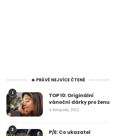
🔥 PRÁVĚ NEJVÍCE ČTENÉ
1
TOP 10: Originální
vánoční dárky pro ženu
4. listopadu, 2022
2
P/E: Co ukazatel