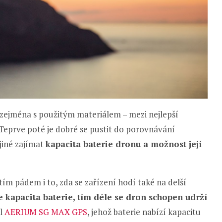
í zejména s použitým materiálem – mezi nejlepší
 Teprve poté je dobré se pustit do porovnávání
jiné zajímat
kapacita baterie dronu a možnost její
tím pádem i to, zda se zařízení hodí také na delší
e kapacita baterie, tím déle se dron schopen udrží
el
AERIUM SG MAX GPS
, jehož baterie nabízí kapacitu