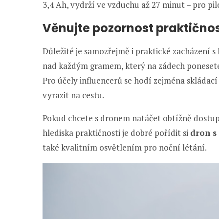
3,4 Ah, vydrží ve vzduchu až 27 minut – pro pil
Věnujte pozornost praktičnost
Důležité je samozřejmě i praktické zacházení s
nad každým gramem, který na zádech ponesete,
Pro účely influencerů se hodí zejména skládac
vyrazit na cestu.
Pokud chcete s dronem natáčet obtížně dostupné
hlediska praktičnosti je dobré pořídit si
dron s
také kvalitním osvětlením pro noční létání.