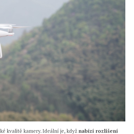
é kvalitě kamery. Ideální je, když
nabízí rozlišení