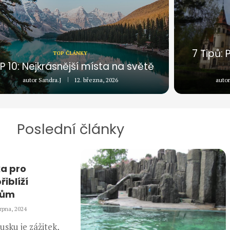
7 Tipů:
TOP ČLÁNKY
P 10: Nejkrásnější místa na světě
autor
Sandra.J
12. března, 2026
auto
Poslední články
a pro
iblíží
lům
srpna, 2024
sku je zážitek,