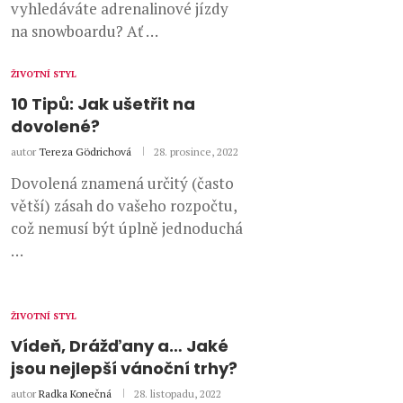
vyhledáváte adrenalinové jízdy
na snowboardu? Ať …
ŽIVOTNÍ STYL
10 Tipů: Jak ušetřit na
dovolené?
autor
Tereza Gödrichová
28. prosince, 2022
Dovolená znamená určitý (často
větší) zásah do vašeho rozpočtu,
což nemusí být úplně jednoduchá
…
ŽIVOTNÍ STYL
Vídeň, Drážďany a… Jaké
jsou nejlepší vánoční trhy?
autor
Radka Konečná
28. listopadu, 2022