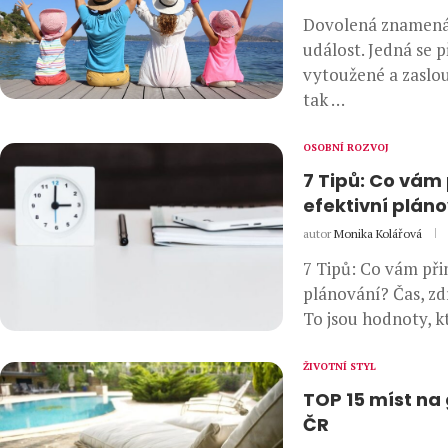
Dovolená znamená
událost. Jedná se p
vytoužené a zaslo
tak …
OSOBNÍ ROZVOJ
7 Tipů: Co vám
efektivní plán
autor
Monika Kolářová
7 Tipů: Co vám při
plánování? Čas, zd
To jsou hodnoty, k
ŽIVOTNÍ STYL
TOP 15 míst na
ČR