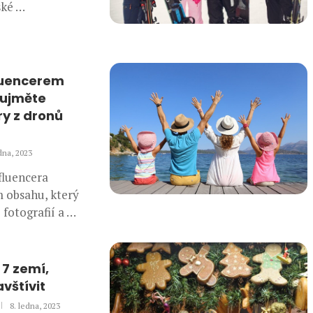
ské …
luencerem
aujměte
y z dronů
dna, 2023
fluencera
m obsahu, který
 fotografií a …
 7 zemí,
vštívit
8. ledna, 2023