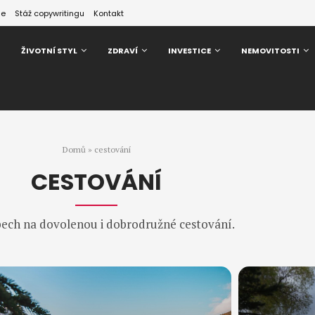
ze
Stáž copywritingu
Kontakt
ŽIVOTNÍ STYL
ZDRAVÍ
INVESTICE
NEMOVITOSTI
Domů
»
cestování
CESTOVÁNÍ
tipech na dovolenou i dobrodružné cestování.