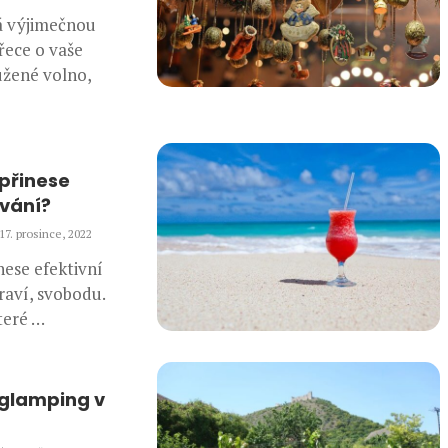
 výjimečnou
řece o vaše
užené volno,
 přinese
ování?
17. prosince, 2022
nese efektivní
raví, svobodu.
teré …
 glamping v