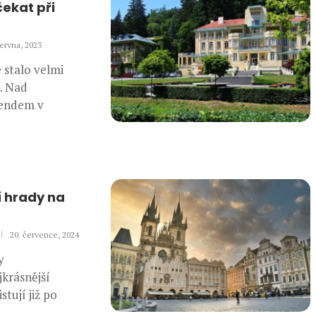
ekat při
června, 2023
 stalo velmi
. Nad
endem v
í hrady na
20. července, 2024
y
jkrásnější
stují již po