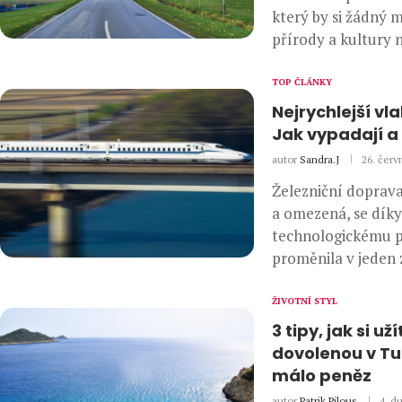
který by si žádný 
přírody a kultury 
TOP ČLÁNKY
Nejrychlejší vla
Jak vypadají a 
autor
Sandra.J
26. červ
Železniční doprava
a omezená, se díky
technologickému 
proměnila v jeden 
ŽIVOTNÍ STYL
3 tipy, jak si už
dovolenou v Tu
málo peněz
autor
Patrik Pilous
4. d