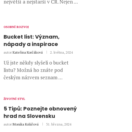
největší a nejstarší v ČR. Nejen …
OSOBNÍ ROZVOJ
Bucket list: Význam,
nápady a inspirace
autor
Kateřina Korčáková
2. května, 2024
Už jste někdy slyšeli o bucket
listu? Možná ho znáte pod
českým názvem seznam …
ŽIVOTNÍ STYL
5 Tipů: Poznejte obnovený
hrad na Slovensku
autor
Monika Kolářová
31. března, 2024