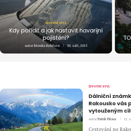
ŽIVOTNÍ STYL
Kdy pořídit a jak nastavit havarijní
pojištění?
TO
autor
Monika Kolářová
30. září, 2025
ŽIVOTNÍ STYL
Dálniční známk
Rakousko vás př
vytouženým cí
autor
Patrik Pilous
12. 
Cestování po Rakou