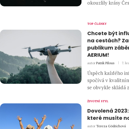
okouzlily krásy Če
TOP ČLÁNKY
Chcete být inf
na cestách? Z
publikum záběr
AERIUM!
autor
Patrik Pilous
7. le
Úspěch každého in
spočívá v kvalitní
se obvykle skládá z
ŽIVOTNÍ STYL
Dovolená 2023:
které musíte na
autor
Tereza Gödrichová