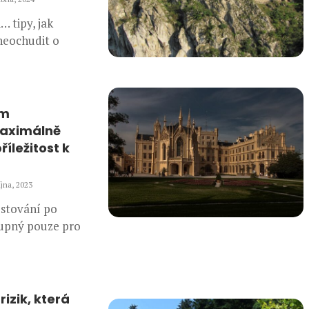
… tipy, jak
 neochudit o
ým
aximálně
říležitost k
íjna, 2023
estování po
tupný pouze pro
rizik, která