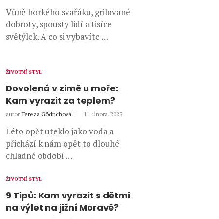
Vůně horkého svařáku, grilované
dobroty, spousty lidí a tisíce
světýlek. A co si vybavíte …
ŽIVOTNÍ STYL
Dovolená v zimě u moře:
Kam vyrazit za teplem?
autor
Tereza Gödrichová
11. února, 2023
Léto opět uteklo jako voda a
přichází k nám opět to dlouhé
chladné období …
ŽIVOTNÍ STYL
9 Tipů: Kam vyrazit s dětmi
na výlet na jižní Moravě?