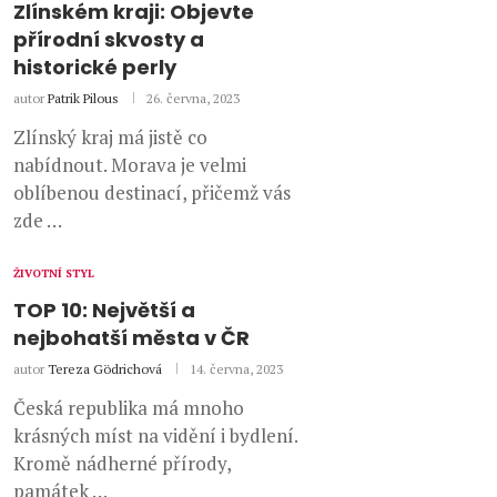
Zlínském kraji: Objevte
přírodní skvosty a
historické perly
autor
Patrik Pilous
26. června, 2023
Zlínský kraj má jistě co
nabídnout. Morava je velmi
oblíbenou destinací, přičemž vás
zde …
ŽIVOTNÍ STYL
TOP 10: Největší a
nejbohatší města v ČR
autor
Tereza Gödrichová
14. června, 2023
Česká republika má mnoho
krásných míst na vidění i bydlení.
Kromě nádherné přírody,
památek …