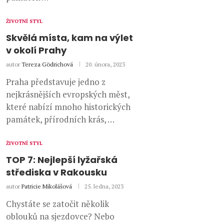
ŽIVOTNÍ STYL
Skvělá místa, kam na výlet
v okolí Prahy
autor
Tereza Gödrichová
20. února, 2023
Praha představuje jedno z
nejkrásnějších evropských měst,
které nabízí mnoho historických
památek, přírodních krás, …
ŽIVOTNÍ STYL
TOP 7: Nejlepší lyžařská
střediska v Rakousku
autor
Patricie Mikolášová
25. ledna, 2023
Chystáte se zatočit několik
oblouků na sjezdovce? Nebo