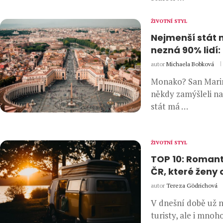
ŽIVOTNÍ STYL
Nejmenší stát 
nezná 90% lidí: 
autor
Michaela Bobková
Monako? San Marino
někdy zamýšleli na
stát má …
ŽIVOTNÍ STYL
TOP 10: Romant
ČR, které ženy 
autor
Tereza Gödrichová
V dnešní době už n
turisty, ale i mnoh