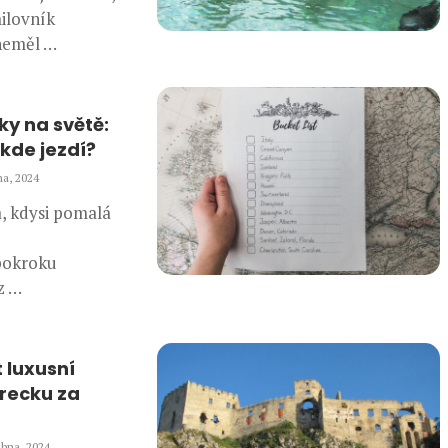
milovník
neměl …
ky na světě:
kde jezdí?
na, 2024
, kdysi pomalá
pokroku
z …
ít luxusní
recku za
ubna, 2024