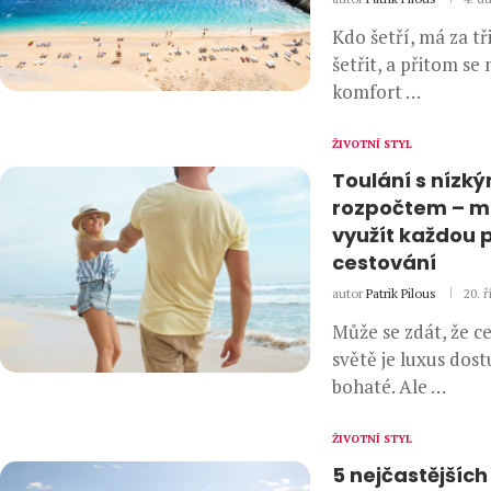
Kdo šetří, má za tři
šetřit, a přitom se
komfort …
ŽIVOTNÍ STYL
Toulání s nízk
rozpočtem – m
využít každou p
cestování
autor
Patrik Pilous
20. ř
Může se zdát, že c
světě je luxus dos
bohaté. Ale …
ŽIVOTNÍ STYL
5 nejčastějších 