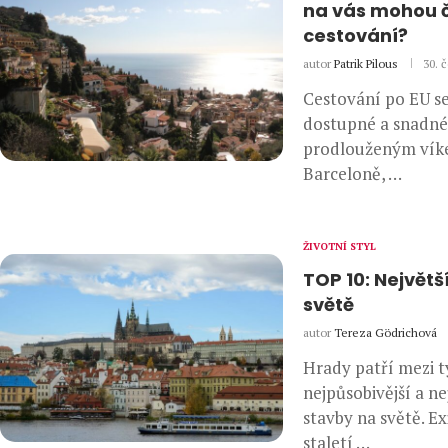
na vás mohou č
cestování?
autor
Patrik Pilous
30. 
Cestování po EU se
dostupné a snadné
prodlouženým vík
Barceloně, …
ŽIVOTNÍ STYL
TOP 10: Největš
světě
autor
Tereza Gödrichová
Hrady patří mezi t
nejpůsobivější a ne
stavby na světě. Exi
staletí …