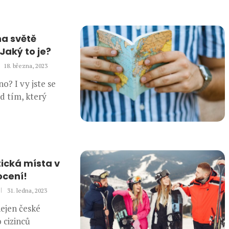
na světě
Jaký to je?
18. března, 2023
? I vy jste se
d tím, který
ická místa v
ocení!
31. ledna, 2023
ejen české
o cizinců