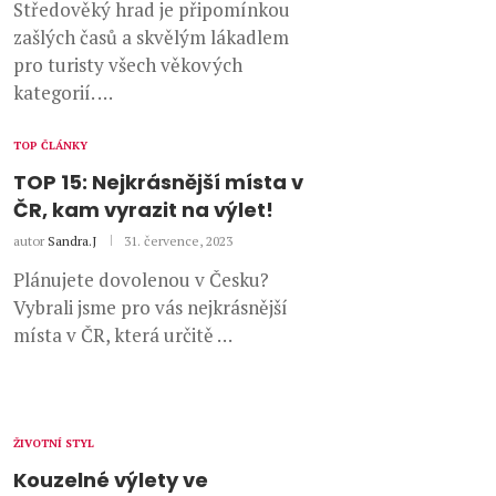
Středověký hrad je připomínkou
zašlých časů a skvělým lákadlem
pro turisty všech věkových
kategorií. …
TOP ČLÁNKY
TOP 15: Nejkrásnější místa v
ČR, kam vyrazit na výlet!
autor
Sandra.J
31. července, 2023
Plánujete dovolenou v Česku?
Vybrali jsme pro vás nejkrásnější
místa v ČR, která určitě …
ŽIVOTNÍ STYL
Kouzelné výlety ve