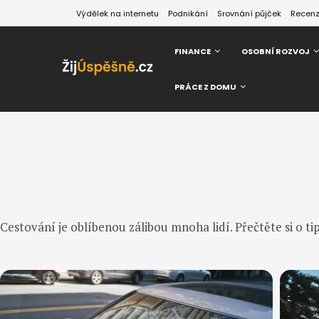
Výdělek na internetu
Podnikání
Srovnání půjček
Recen
FINANCE
OSOBNÍ ROZVOJ
PRÁCE Z DOMU
Cestování je oblíbenou zálibou mnoha lidí. Přečtěte si o 