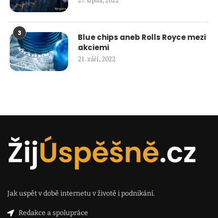
27. srpna, 2022
3
Blue chips aneb Rolls Royce mezi
akciemi
21. září, 2022
Jak uspět v době internetu v životě i podnikání.
Redakce a spolupráce