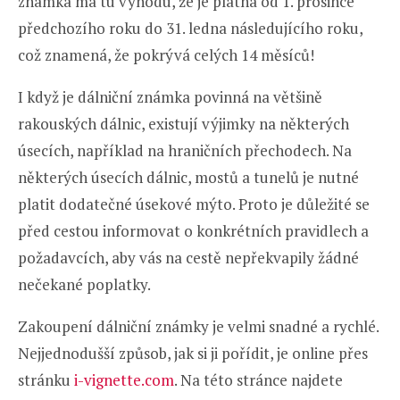
známka má tu výhodu, že je platná od 1. prosince
předchozího roku do 31. ledna následujícího roku,
což znamená, že pokrývá celých 14 měsíců!
I když je dálniční známka povinná na většině
rakouských dálnic, existují výjimky na některých
úsecích, například na hraničních přechodech. Na
některých úsecích dálnic, mostů a tunelů je nutné
platit dodatečné úsekové mýto. Proto je důležité se
před cestou informovat o konkrétních pravidlech a
požadavcích, aby vás na cestě nepřekvapily žádné
nečekané poplatky.
Zakoupení dálniční známky je velmi snadné a rychlé.
Nejjednodušší způsob, jak si ji pořídit, je online přes
stránku
i-vignette.com
. Na této stránce najdete