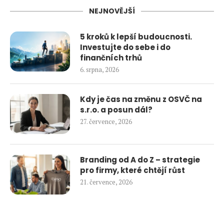
NEJNOVĚJŠÍ
5 kroků k lepší budoucnosti.
Investujte do sebe i do
finančních trhů
6. srpna, 2026
Kdy je čas na změnu z OSVČ na
s.r.o. a posun dál?
27. července, 2026
Branding od A do Z – strategie
pro firmy, které chtějí růst
21. července, 2026