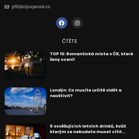
p92@zijuspesne.cz
ČTĚTE
TOP 10: Romantická místa v ČR, které
ženy ocení!
Londýn: Co musíte určitě vidět a
navštívit?
5 osvěžujících letních drinků, kvůli
kterým se nebudete muset cítit...