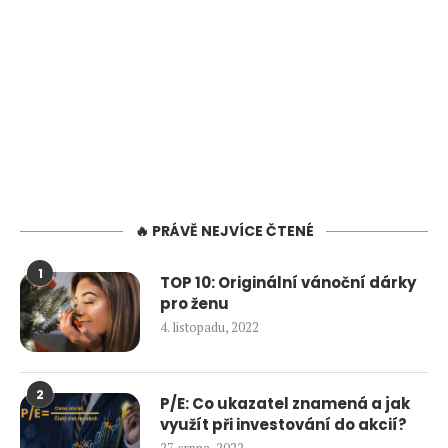
🔥 PRÁVĚ NEJVÍCE ČTENÉ
1
TOP 10: Originální vánoční dárky
pro ženu
4. listopadu, 2022
2
P/E: Co ukazatel znamená a jak
využít při investování do akcií?