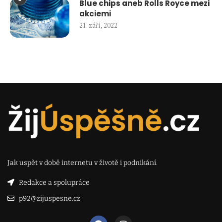
Blue chips aneb Rolls Royce mezi
akciemi
21. září, 2022
Jak uspět v době internetu v životě i podnikání.
Redakce a spolupráce
p92@zijuspesne.cz