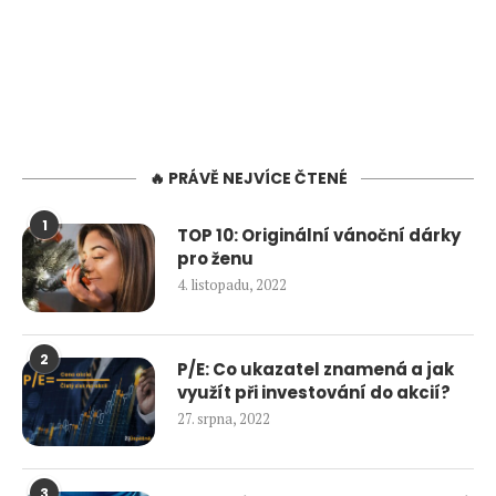
🔥 PRÁVĚ NEJVÍCE ČTENÉ
1
TOP 10: Originální vánoční dárky
pro ženu
4. listopadu, 2022
2
P/E: Co ukazatel znamená a jak
využít při investování do akcií?
27. srpna, 2022
3