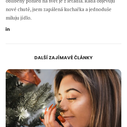
oblíbený pohled na svět je z letadla. Ráda objevuju
nové chutě, jsem zapálená kuchařka a jednoduše
miluju jídlo.
DALŠÍ ZAJÍMAVÉ ČLÁNKY