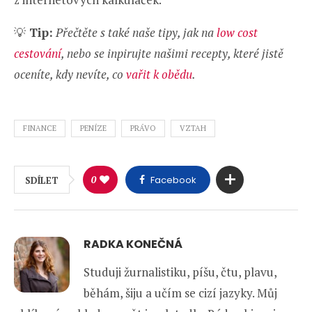
💡
Tip:
Přečtěte s také naše tipy, jak na
low cost
cestování
, nebo se inpirujte našimi recepty, které jistě
oceníte, kdy nevíte, co
vařit k obědu
.
FINANCE
PENÍZE
PRÁVO
VZTAH
0
Facebook
SDÍLET
RADKA KONEČNÁ
Studuji žurnalistiku, píšu, čtu, plavu,
běhám, šiju a učím se cizí jazyky. Můj