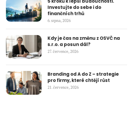
5 kroků k lepší budoucnosti.
Investujte do sebe i do
finančních trhů
6. srpna, 2026
Kdy je čas na změnu z OSVČ na
s.r.o. a posun dál?
27. července, 2026
Branding od A do Z – strategie
pro firmy, které chtějí růst
21. července, 2026