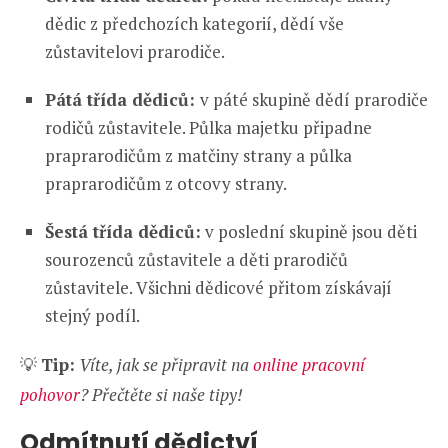
dědic z předchozích kategorií, dědí vše
zůstavitelovi prarodiče.
Pátá třída dědiců:
v páté skupině dědí prarodiče
rodičů zůstavitele. Půlka majetku připadne
praprarodičům z matčiny strany a půlka
praprarodičům z otcovy strany.
Šestá třída dědiců:
v poslední skupině jsou děti
sourozenců zůstavitele a děti prarodičů
zůstavitele. Všichni dědicové přitom získávají
stejný podíl.
💡
Tip:
Víte, jak se připravit na
online pracovní
pohovor
? Přečtěte si naše tipy!
Odmítnutí dědictví