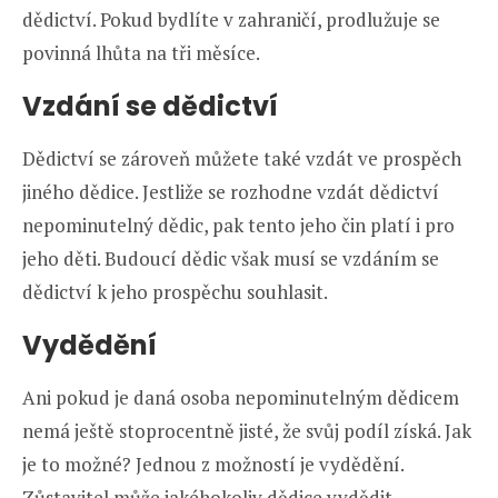
dědictví. Pokud bydlíte v zahraničí, prodlužuje se
povinná lhůta na tři měsíce.
Vzdání se dědictví
Dědictví se zároveň můžete také vzdát ve prospěch
jiného dědice. Jestliže se rozhodne vzdát dědictví
nepominutelný dědic, pak tento jeho čin platí i pro
jeho děti. Budoucí dědic však musí se vzdáním se
dědictví k jeho prospěchu souhlasit.
Vydědění
Ani pokud je daná osoba nepominutelným dědicem
nemá ještě stoprocentně jisté, že svůj podíl získá. Jak
je to možné? Jednou z možností je vydědění.
Zůstavitel může jakéhokoliv dědice vydědit