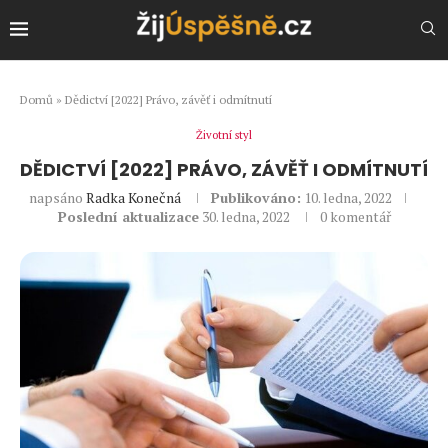
Domů
»
Dědictví [2022] Právo, závěť i odmítnutí
Životní styl
DĚDICTVÍ [2022] PRÁVO, ZÁVĚŤ I ODMÍTNUTÍ
napsáno
Radka Konečná
Publikováno:
10. ledna, 2022
Poslední aktualizace
30. ledna, 2022
0 komentář