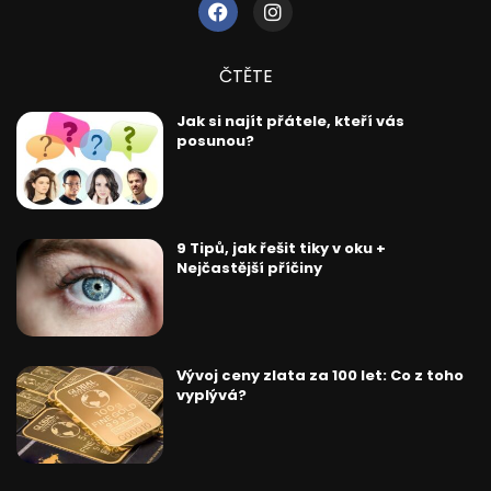
ČTĚTE
Jak si najít přátele, kteří vás
posunou?
9 Tipů, jak řešit tiky v oku +
Nejčastější příčiny
Vývoj ceny zlata za 100 let: Co z toho
vyplývá?