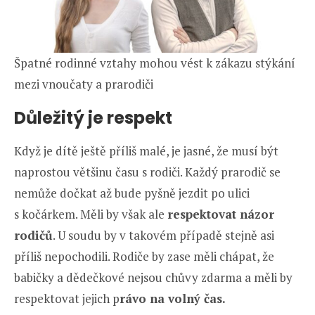
Špatné rodinné vztahy mohou vést k zákazu stýkání
mezi vnoučaty a prarodiči
Důležitý je respekt
Když je dítě ještě příliš malé, je jasné, že musí být
naprostou většinu času s rodiči. Každý prarodič se
nemůže dočkat až bude pyšně jezdit po ulici
s kočárkem. Měli by však ale
respektovat názor
rodičů
. U soudu by v takovém případě stejně asi
příliš nepochodili. Rodiče by zase měli chápat, že
babičky a dědečkové nejsou chůvy zdarma a měli by
respektovat jejich p
rávo na volný čas.