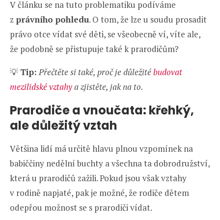
V článku se na tuto problematiku podíváme
z
právního pohledu
. O tom, že lze u soudu prosadit
právo otce vídat své děti, se všeobecně ví, víte ale,
že podobně se přistupuje také k prarodičům?
💡
Tip:
Přečtěte si také, proč je důležité
budovat
mezilidské vztahy
a zjistěte, jak na to.
Prarodiče a vnoučata: křehký,
ale důležitý vztah
Většina lidí má určitě hlavu plnou vzpomínek na
babiččiny nedělní buchty a všechna ta dobrodružství,
která u prarodičů zažili. Pokud jsou však vztahy
v rodině napjaté, pak je možné, že rodiče dětem
odepřou možnost se s prarodiči vídat.