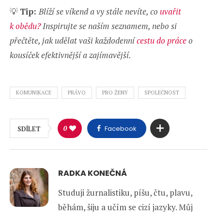
💡
Tip:
Blíží se víkend a vy stále nevíte, co
uvařit
k obědu?
Inspirujte se naším seznamem, nebo si
přečtěte, jak udělat vaši každodenní
cestu do práce
o
kousíček efektivnější a zajímavější.
KOMUNIKACE
PRÁVO
PRO ŽENY
SPOLEČNOST
0
Facebook
SDÍLET
RADKA KONEČNÁ
Studuji žurnalistiku, píšu, čtu, plavu,
běhám, šiju a učím se cizí jazyky. Můj