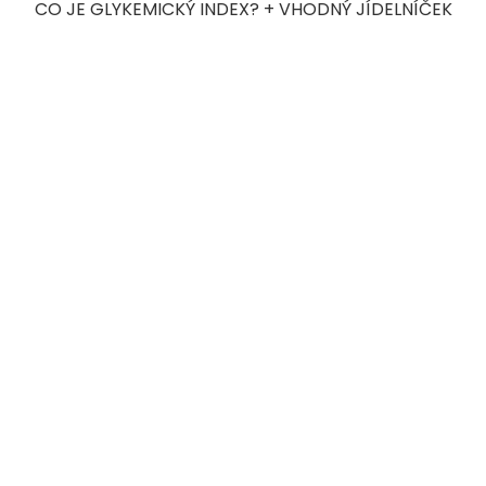
CO JE GLYKEMICKÝ INDEX? + VHODNÝ JÍDELNÍČEK