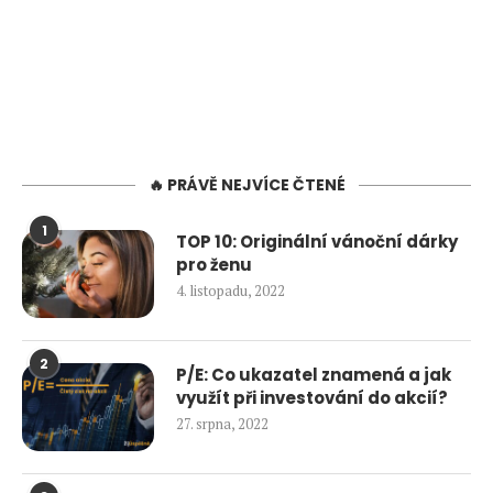
🔥 PRÁVĚ NEJVÍCE ČTENÉ
1
TOP 10: Originální vánoční dárky
pro ženu
4. listopadu, 2022
2
P/E: Co ukazatel znamená a jak
využít při investování do akcií?
27. srpna, 2022