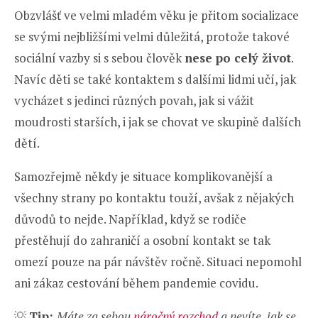
Obzvlášť ve velmi mladém věku je přitom socializace
se svými nejbližšími velmi důležitá, protože takové
sociální vazby si s sebou člověk
nese po celý život
.
Navíc děti se také kontaktem s dalšími lidmi učí, jak
vycházet s jedinci různých povah, jak si vážit
moudrosti starších, i jak se chovat ve skupině dalších
dětí.
Samozřejmě někdy je situace komplikovanější a
všechny strany po kontaktu touží, avšak z nějakých
důvodů to nejde. Například, když se rodiče
přestěhují do zahraničí a osobní kontakt se tak
omezí pouze na pár návštěv ročně. Situaci nepomohl
ani zákaz cestování během pandemie covidu.
💡
Tip:
Máte za sebou
náročný rozchod
a nevíte, jak se