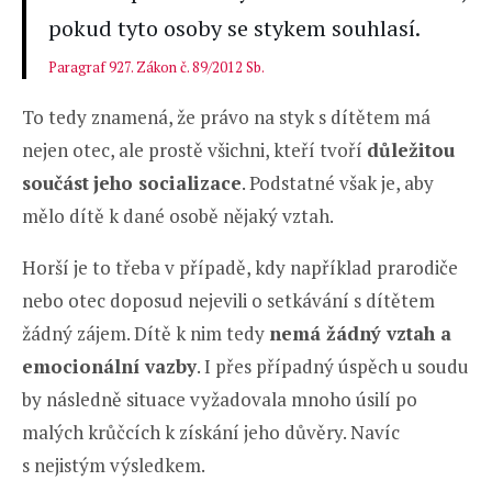
pokud tyto osoby se stykem souhlasí.
Paragraf 927. Zákon č. 89/2012 Sb.
To tedy znamená, že právo na styk s dítětem má
nejen otec, ale prostě všichni, kteří tvoří
důležitou
součást
jeho socializace
. Podstatné však je, aby
mělo dítě k dané osobě nějaký vztah.
Horší je to třeba v případě, kdy například prarodiče
nebo otec doposud nejevili o setkávání s dítětem
žádný zájem. Dítě k nim tedy
nemá žádný vztah a
emocionální vazby
. I přes případný úspěch u soudu
by následně situace vyžadovala mnoho úsilí po
malých krůčcích k získání jeho důvěry. Navíc
s nejistým výsledkem.