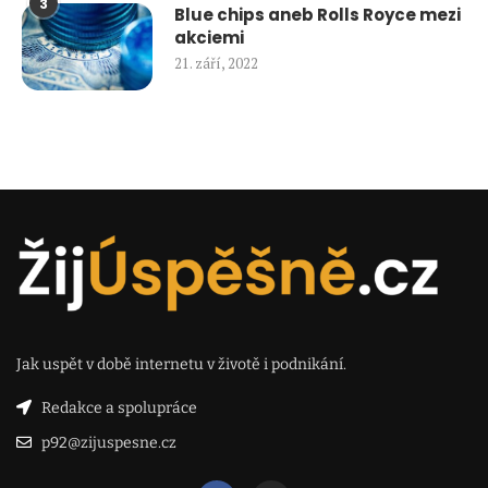
3
Blue chips aneb Rolls Royce mezi
akciemi
21. září, 2022
Jak uspět v době internetu v životě i podnikání.
Redakce a spolupráce
p92@zijuspesne.cz