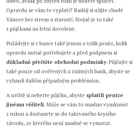
líbivě, avšak po zbytek roku je budete splácet.
Opravdu se vám to vyplatí? Raději si užijte chudé
Vánoce bez stresu a starostí. Stejně je to také
s půjčkami na letní dovolené.
Požádejte si v bance také jenom o tolik peněz, kolik
opravdu nutně potřebujete a před podpisem si
důkladně přečtěte obchodní podmínky
. Půjčujte si
také pouze od ověřených a známých bank, abyste se
vyhnuli dalším případným problémům.
A určitě si neberte půjčku, abyste
splatili peníze
jinému věřiteli
. Může se vám to snadno vymknout
z rukou a dostanete se do takzvaného krysího
závodu, ze kterého není snadné se vymotat.