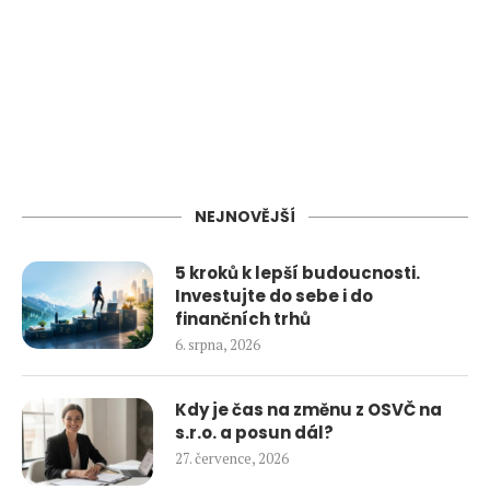
NEJNOVĚJŠÍ
5 kroků k lepší budoucnosti.
Investujte do sebe i do
finančních trhů
6. srpna, 2026
Kdy je čas na změnu z OSVČ na
s.r.o. a posun dál?
27. července, 2026