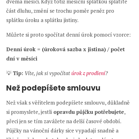
dvěma měsíci. Když totiž měsíční splátkou splatíte
část dluhu, změní se trochu poměr peněz pro
splátku úroku a splátku jistiny.
Můžete si proto spočítat denní úrok pomocí vzorce:
Denní úrok = (úroková sazba x jistina) / počet
dní v měsíci
💡
Tip:
Víte, jak si vypočítat
úrok z prodlení
?
Než podepíšete smlouvu
Než však s věřitelem podepíšete smlouvu, důkladně
si promyslete, jestli
opravdu půjčku potřebujete
,
přeci jen se tím zavážete na delší časové období.
Půjčky na vánoční dárky sice vypadají snadně a