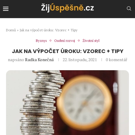
Domů
»
Jak na výpočet úroku: Vzorec + Tipy
Byznys
Osobní rozvoj
Životní styl
JAK NA VÝPOČET ÚROKU: VZOREC + TIPY
napsáno
Radka Konečná
22. listopadu, 2021
0 komentář