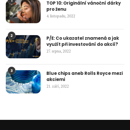
1
TOP 10: Originální vánoční dárky
pro ženu
4. listopadu, 2022
2
P/E: Co ukazatel znamená a jak
využít při investování do akcií?
27. srpna, 2022
3
Blue chips aneb Rolls Royce mezi
akciemi
21. září, 2022