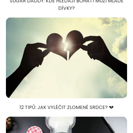
SUGAR DADDY: KDE HLEDAJÍ BOHATÍ MUŽI MLADÉ
DÍVKY?
12 TIPŮ: JAK VYLÉČIT ZLOMENÉ SRDCE? 💔