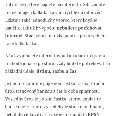
kalkulaček, které najdete na internetu. Zde zadáte
různé údaje a kalkulačka vám rychle dá odpověď.
Existuje také jednoduchý vzorec, který když se
naučíte, tak už k výpočtu
nebudete potřebovat
internet
. Stačí vám jen tužka papír a pro urychlení
také kalkulačka.
Ať už vyplňujete internetovou kalkulačku, či jste se
rozhodli jí na to po staru, vždy budete potřebovat tři
základní údaje:
jistinu, sazbu a čas
.
Jistinou rozumíme půjčenou částku, sazba je roční
úrok stanovený bankou a čas je doba splatnosti.
Výsledný úrok je potom částka, kterou zaplatíte
bance navíc. Tento výsledek ale stále není finální,
neboť do celkové částky se ještě započítá
RPSN