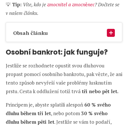
💡
Tip:
Víte, kdo je
zmocnitel a zmocn
ě
nec
? Dočtete se
v našem článku.
Obsah článku
Osobní bankrot: jak funguje?
Jestliže se rozhodnete opustit svou dluhovou
propast pomocí osobního bankrotu, pak vězte, že ani
tento způsob nevyřeší vaše problémy lusknutím
prstu. Cesta k oddlužení totiž trvá
tři nebo pět let.
Principem je, abyste splatili alespoň
60 % svého
dluhu během tří let
, nebo potom
30 % svého
dluhu během pěti let
. Jestliže se vám to podaří,