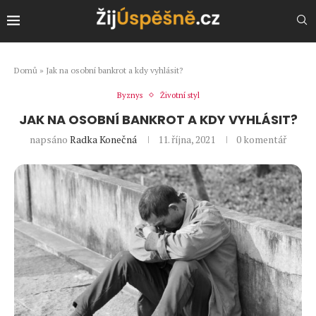
Domů
»
Jak na osobní bankrot a kdy vyhlásit?
Byznys
Životní styl
JAK NA OSOBNÍ BANKROT A KDY VYHLÁSIT?
napsáno
Radka Konečná
11. října, 2021
0 komentář