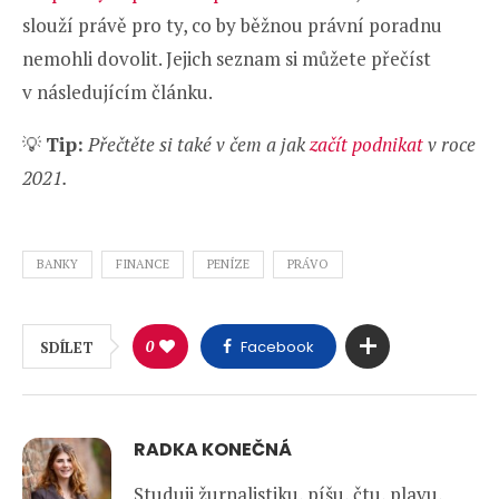
slouží právě pro ty, co by běžnou právní poradnu
nemohli dovolit. Jejich seznam si můžete přečíst
v následujícím článku.
💡
Tip:
Přečtěte si také v čem a jak
začít podnikat
v roce
2021.
BANKY
FINANCE
PENÍZE
PRÁVO
0
Facebook
SDÍLET
RADKA KONEČNÁ
Studuji žurnalistiku, píšu, čtu, plavu,