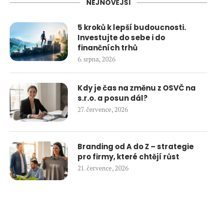
NEJNOVĚJŠÍ
5 kroků k lepší budoucnosti.
Investujte do sebe i do
finančních trhů
6. srpna, 2026
Kdy je čas na změnu z OSVČ na
s.r.o. a posun dál?
27. července, 2026
Branding od A do Z – strategie
pro firmy, které chtějí růst
21. července, 2026