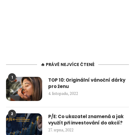
🔥 PRÁVĚ NEJVÍCE ČTENÉ
1
TOP 10: Originální vánoční dárky
pro ženu
4. listopadu, 2022
2
P/E: Co ukazatel znamená a jak
využít při investování do akcií?
27. srpna, 2022