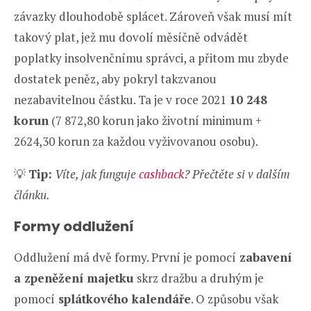
závazky dlouhodobě splácet. Zároveň však musí mít
takový plat, jež mu dovolí měsíčně odvádět
poplatky insolvenčnímu správci, a přitom mu zbyde
dostatek peněz, aby pokryl takzvanou
nezabavitelnou částku. Ta je v roce 2021
10 248
korun
(7 872,80 korun jako životní minimum +
2624,30 korun za každou vyživovanou osobu).
💡
Tip:
Víte, jak funguje
cashback
? Přečtěte si v dalším
článku.
Formy oddlužení
Oddlužení má dvě formy. První je pomocí
zabavení
a zpeněžení majetku
skrz dražbu a druhým je
pomocí
splátkového kalendáře
. O způsobu však