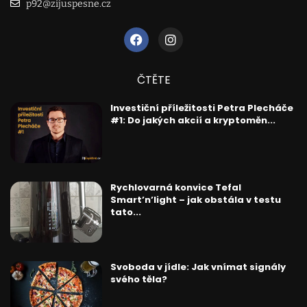
p92@zijuspesne.cz
ČTĚTE
Investiční příležitosti Petra Plecháče
#1: Do jakých akcií a kryptoměn...
Rychlovarná konvice Tefal
Smart’n’light – jak obstála v testu
tato...
Svoboda v jídle: Jak vnímat signály
svého těla?