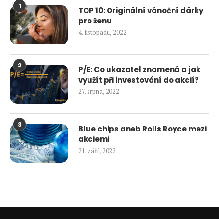
1
TOP 10: Originální vánoční dárky
pro ženu
4. listopadu, 2022
2
P/E: Co ukazatel znamená a jak
využít při investování do akcií?
27. srpna, 2022
3
Blue chips aneb Rolls Royce mezi
akciemi
21. září, 2022