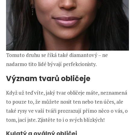
Tomuto druhu se říká také diamantový – ne
nadarmo tito lidé bývají perfekcionisty.
Význam tvarů obličeje
Když už teď víte, jaký tvar obličeje máte, neznamená
to pouze to, že můžete nosit ten nebo ten účes, ale
také rysy ve vaší tváři prozrazují přímo něco o vás, o
tom, jací jste. Zjistěte to i o svých blízkých!
Kulatý a oválný obličej