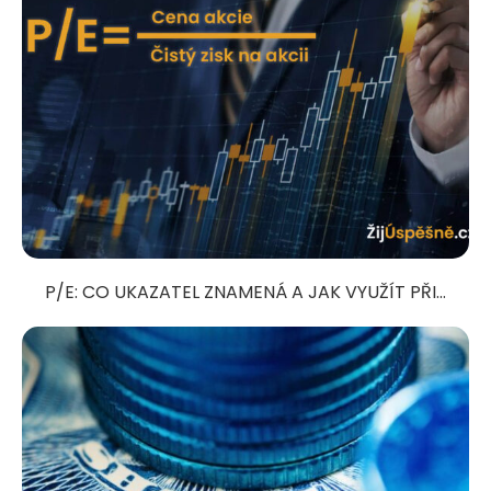
P/E: CO UKAZATEL ZNAMENÁ A JAK VYUŽÍT PŘI...