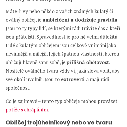
Máte-li vy nebo někdo z vašich známých kulatý či
oválný obličej, je
ambiciózní a dodržuje pravidla
.
Jsou to ty typy lidí, se kterými rádi trávíte čas a kteří
jsou přátelští. Spravedlnost je pro ně velmi důležitá.
Lidé s kulatým obličejem jsou celkově vnímáni jako
nevinnější a milejší. Jejich špatnou vlastností, kterou
ubližují hlavně sami sobě, je
přílišná obětavost
.
Nositelé oválného tvaru vždy ví, jaká slova volit, aby
své okolí uvolnili. Jsou to
extroverti
a mají rádi
společnost.
Co je zajímavé – tento typ obličeje mohou provázet
potíže s chrápáním
.
Obličej trojúhelníkový nebo ve tvaru