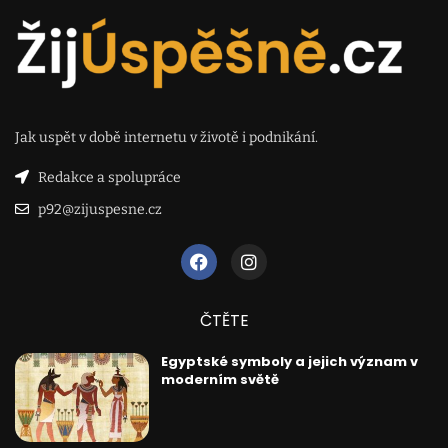
Jak uspět v době internetu v životě i podnikání.
Redakce a spolupráce
p92@zijuspesne.cz
ČTĚTE
Egyptské symboly a jejich význam v
moderním světě