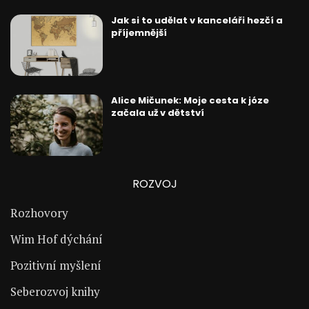
Jak si to udělat v kanceláři hezčí a
příjemnější
Alice Mičunek: Moje cesta k józe
začala už v dětství
ROZVOJ
Rozhovory
Wim Hof dýchání
Pozitivní myšlení
Seberozvoj knihy