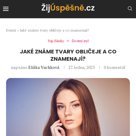
Domů
»
Jaké známe tvary obličeje a co znamenají?
Top články
Životní styl
JAKÉ ZNÁME TVARY OBLIČEJE A CO
ZNAMENAJÍ?
napsáno
Eliška Vachková
27. ledna, 2023
0 komentář