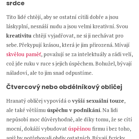
srdce
Tito lidé chtějí, aby se ostatní cítili dobře a jsou
láskyplní, nesnáší nudu a jsou velmi kreativní. Svou
kreativitu
chtějí vyjadřovat, ne si ji nechávat pro
sebe. Překypují krásou, která je jim přirozená. Mívají
skvělou paměť
, považují se za intelektuály a rádi velí,
což jde ruku v ruce s jejich úspěchem. Bohužel, bývají
náladoví, ale to jim snad odpustíme.
Čtvercový nebo obdélníkový obličej
Hranatý obličej vypovídá o
vyšší sexuální touze
,
ale také většímu
úspěchu v podnikání
. Na lidi
nepůsobí moc důvěryhodně, ale díky tomu, že se cítí
mocní, dokáží vybudovat
úspěšnou
firmu i bez toho,
aniž by potřebovali obdiv ostatních. Bývají fyzicky