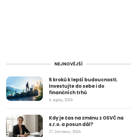
NEJNOVĚJŠÍ
5 kroků k lepší budoucnosti.
Investujte do sebe i do
finančních trhů
6. srpna, 2026
Kdy je čas na změnu z OSVČ na
s.r.o. a posun dál?
27. července, 2026