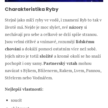
Charakteristika Ryby
Stejně jako mlčí ryby ve vodě, i znamení Ryb to tak v
životě má. Nejde je moc slyšet, své
názory
si
nechávají pro sebe a celkově se drží spíše stranou.
Jsou velmi citlivé a vnímavé, rozumějí
lidskému
chování
a dokáží pomoci ostatním více než sobě.
Jejich nitro je totiž
složité
a kromě okolí se ho snaží
pochopit i ony samy.
Partnerský vztah
mohou
navázat s Býkem, Blížencem, Rakem, Lvem, Pannou,
Střelcem nebo Vodnářem.
Nejlepší vlastnosti:
soucit