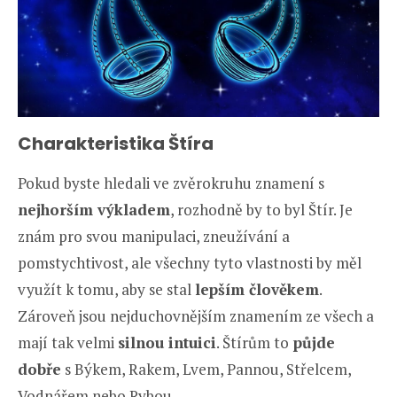
Charakteristika Štíra
Pokud byste hledali ve zvěrokruhu znamení s
nejhorším výkladem
, rozhodně by to byl Štír. Je
znám pro svou manipulaci, zneužívání a
pomstychtivost, ale všechny tyto vlastnosti by měl
využít k tomu, aby se stal
lepším člověkem
.
Zároveň jsou nejduchovnějším znamením ze všech a
mají tak velmi
silnou intuici
. Štírům to
půjde
dobře
s Býkem, Rakem, Lvem, Pannou, Střelcem,
Vodnářem nebo Rybou.