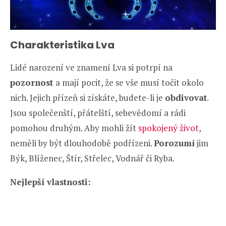
Charakteristika Lva
Lidé narození ve znamení Lva si potrpí na
pozornost
a mají pocit, že se vše musí točit okolo
nich. Jejich přízeň si získáte, budete-li je
obdivovat
.
Jsou společenští, přátelští, sebevědomí a rádi
pomohou druhým. Aby mohli žít
spokojený život
,
neměli by být dlouhodobě podřízeni.
Porozumí
jim
Býk, Blíženec, Štír, Střelec, Vodnář či Ryba.
Nejlepší vlastnosti: