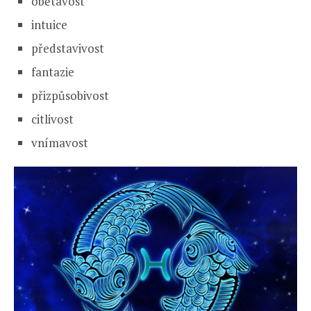
obětavost
intuice
představivost
fantazie
přizpůsobivost
citlivost
vnímavost