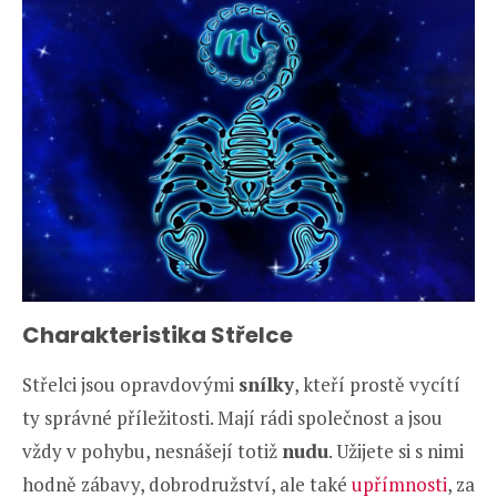
Charakteristika Střelce
Střelci jsou opravdovými
snílky
, kteří prostě vycítí
ty správné příležitosti. Mají rádi společnost a jsou
vždy v pohybu, nesnášejí totiž
nudu
. Užijete si s nimi
hodně zábavy, dobrodružství, ale také
upřímnosti
, za