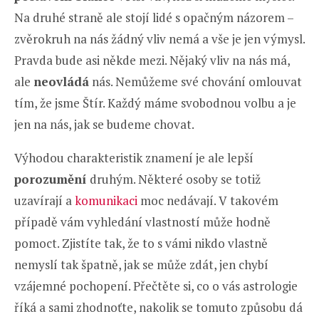
Na druhé straně ale stojí lidé s opačným názorem –
zvěrokruh na nás žádný vliv nemá a vše je jen výmysl.
Pravda bude asi někde mezi. Nějaký vliv na nás má,
ale
neovládá
nás. Nemůžeme své chování omlouvat
tím, že jsme Štír. Každý máme svobodnou volbu a je
jen na nás, jak se budeme chovat.
Výhodou charakteristik znamení je ale lepší
porozumění
druhým. Některé osoby se totiž
uzavírají a
komunikaci
moc nedávají. V takovém
případě vám vyhledání vlastností může hodně
pomoct. Zjistíte tak, že to s vámi nikdo vlastně
nemyslí tak špatně, jak se může zdát, jen chybí
vzájemné pochopení. Přečtěte si, co o vás astrologie
říká a sami zhodnoťte, nakolik se tomuto způsobu dá