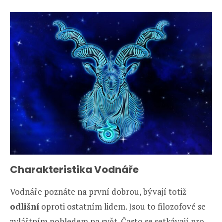
Charakteristika Vodnáře
Vodnáře poznáte na první dobrou, bývají totiž
odlišní
oproti ostatním lidem. Jsou to filozofové se
zvláštním pohledem na svět. Často se setkávají pro