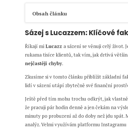
Obsah článku
Sázej s Lucazzem: Klíčové fa
Říkají mi
Lucazz
a sázení se věnuji celý život.
rukama tisíce klientů, tak vím, jak drtivá většin
nejčastěji chyby
.
Zkusíme si v tomto článku přiblížit základní f
lidí v sázení utápí zbytečně své finanční prostř
Ještě před tím mohu trochu odkrýt, jak vlastně
že pracuji pár hodin denně a jen čekám na výsl
minuty po probuzení až do doby než jdu spát. M
analýz. Velmi využívám platformu Instagramu