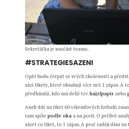
Sekretářka je součást teamu.
#STRATEGIESAZENI
Opět budu čerpat ze svých zkušeností a představ
sází tikety, které obsahují více než 1 zápas. A t
předhánějí, kdo má delší tzv.
hajzlpapír
nebo
Aneb dát na tiket 60 víkendových fotbalů znamená
tam spíše
podle oka
a na pocit. O pečlivé ana
sázet co tiket, to 1 zápas. A proč raději dám na