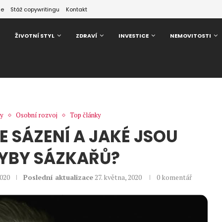
ze
Stáž copywritingu
Kontakt
ŽIVOTNÍ STYL
ZDRAVÍ
INVESTICE
NEMOVITOSTI
ky
Osobní rozvoj
Top články
NE SÁZENÍ A JAKÉ JSOU
YBY SÁZKAŘŮ?
2020
Poslední aktualizace
27. května, 2020
0 komentář