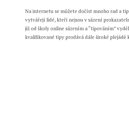
Na internetu se můžete dočíst mnoho rad a tipů 
vytvářejí lidé, kteří nejsou v sázení prokazate
již od školy online sázením a “tipováním” vyd
kvalifikované tipy prodává dále široké plejádě k