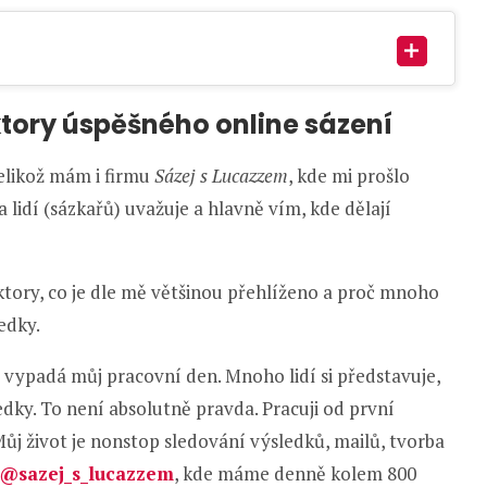
ktory úspěšného online sázení
 Jelikož mám i firmu
Sázej s Lucazzem
, kde mi prošlo
a lidí (sázkařů) uvažuje a hlavně vím, kde dělají
aktory, co je dle mě většinou přehlíženo a proč mnoho
edky.
 vypadá můj pracovní den. Mnoho lidí si představuje,
edky. To není absolutně pravda. Pracuji od první
ůj život je nonstop sledování výsledků, mailů, tvorba
@sazej_s_lucazzem
, kde máme denně kolem 800