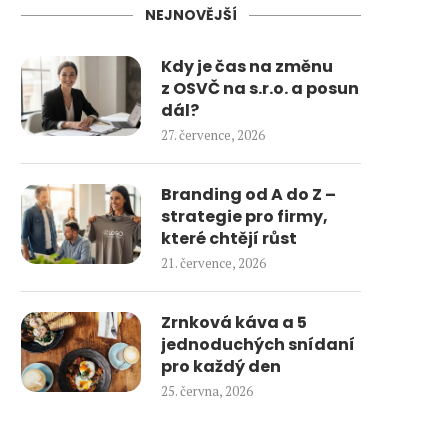
NEJNOVĚJŠÍ
Kdy je čas na změnu
z OSVČ na s.r.o. a posun
dál?
27. července, 2026
Branding od A do Z –
strategie pro firmy,
které chtějí růst
21. července, 2026
Zrnková káva a 5
jednoduchých snídaní
pro každý den
25. června, 2026