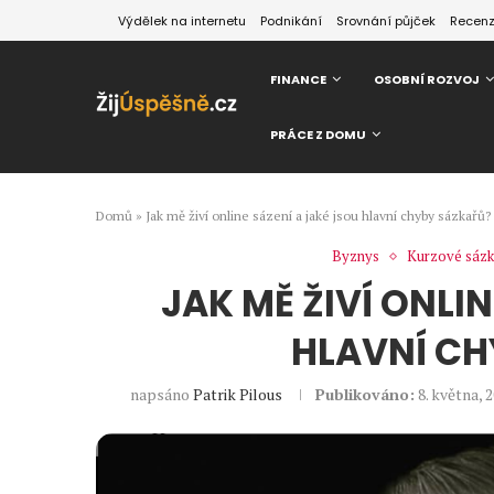
Výdělek na internetu
Podnikání
Srovnání půjček
Recen
FINANCE
OSOBNÍ ROZVOJ
PRÁCE Z DOMU
Domů
»
Jak mě živí online sázení a jaké jsou hlavní chyby sázkařů?
Byznys
Kurzové sáz
JAK MĚ ŽIVÍ ONLI
HLAVNÍ CH
napsáno
Patrik Pilous
Publikováno:
8. května, 