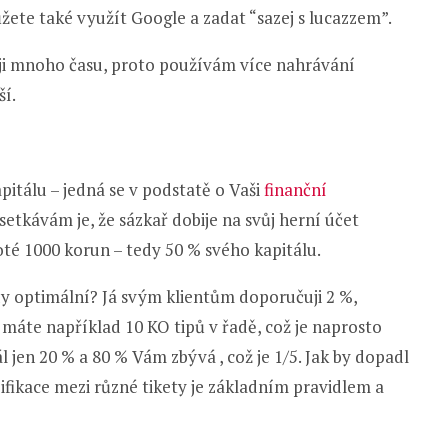
ůžete také využít Google a zadat “sazej s lucazzem”.
ji mnoho času, proto používám více nahrávání
ší.
pitálu – jedná se v podstatě o Vaši
finanční
e setkávám je, že sázkař dobije na svůj herní účet
oté 1000 korun – tedy 50 % svého kapitálu.
tedy optimální? Já svým klientům doporučuji 2 %,
áte například 10 KO tipů v řadě, což je naprosto
l jen 20 % a 80 % Vám zbývá , což je 1/5. Jak by dopadl
zifikace mezi různé tikety je základním pravidlem a