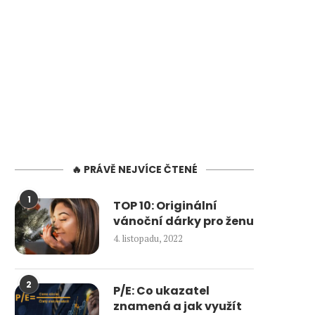
🔥 PRÁVĚ NEJVÍCE ČTENÉ
1
TOP 10: Originální
vánoční dárky pro ženu
4. listopadu, 2022
2
P/E: Co ukazatel
znamená a jak využít