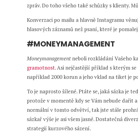
zpráv. Do toho všeho také schůzky s klienty. M
Konverzaci po mailu a hlavně Instagramu věnu
hlasových záznamů než psaní, které je pomalej
#MONEYMANAGEMENT
Moneymanagement
neboli rozkládání Vašeho ka
gramotnost
. Asi nejčastější příklad s kterým s
například 2000 korun a jeho vklad na tiket je p
To je naprosto šílené. Ptáte se, jaká sázka je 
protože v momentě kdy se Vám nebude dařit a m
normální v tomto odvětví, tak jste stále prohrá
sázkař výše je asi všem jasné. Dostatečná diver
strategií kurzového sázení.