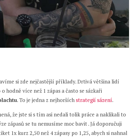
íme si zde nejčastější příklady. Drtivá většina lidí
o o hodně více než 1 zápas a často se sázkaři
plachtu
. To je jedna z nejhorších
strategií sázení
.
, že jste si s tím asi nedali tolik práce a naklikali to
lýze zápasů se tu nemusíme moc bavit . Já doporučuji
 tiket 1x kurz 2,50 než 4 zápasy po 1,25, abych si nahnal