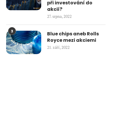
při investování do
akcií?
27. srpna, 2022
3
Blue chips aneb Rolls
Royce mezi akciemi
21. září, 2022