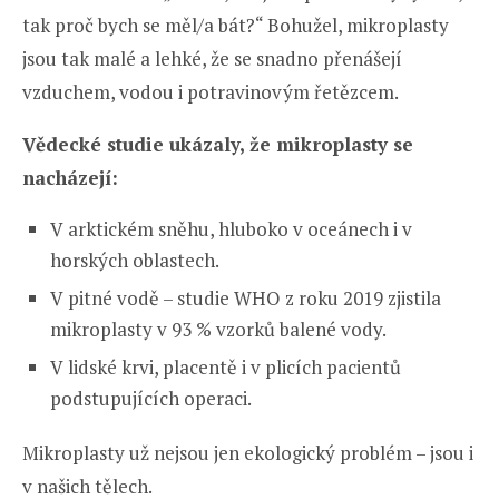
tak proč bych se měl/a bát?“ Bohužel, mikroplasty
jsou tak malé a lehké, že se snadno přenášejí
vzduchem, vodou i potravinovým řetězcem.
Vědecké studie ukázaly, že mikroplasty se
nacházejí:
V arktickém sněhu, hluboko v oceánech i v
horských oblastech.
V pitné vodě – studie WHO z roku 2019 zjistila
mikroplasty v 93 % vzorků balené vody.
V lidské krvi, placentě i v plicích pacientů
podstupujících operaci.
Mikroplasty už nejsou jen ekologický problém – jsou i
v našich tělech.