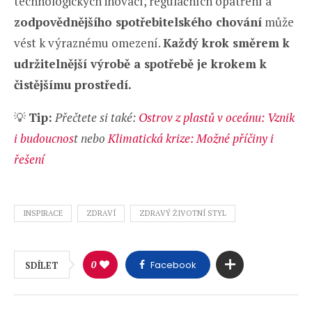
technologických inovací, regulačních opatření a
zodpovědnějšího spotřebitelského chování
může
vést k výraznému omezení.
Každý krok směrem k
udržitelnější výrobě a spotřebě je krokem k
čistějšímu prostředí.
💡
Tip:
Přečtete si také:
Ostrov z plastů v oceánu: Vznik
i budoucnos
t nebo
Klimatická krize: Možné příčiny i
řešení
INSPIRACE
ZDRAVÍ
ZDRAVÝ ŽIVOTNÍ STYL
0
Facebook
SDÍLET