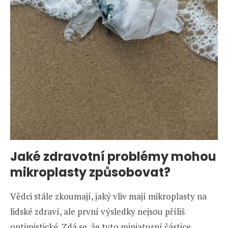
Jaké zdravotní problémy mohou
mikroplasty způsobovat?
Vědci stále zkoumají, jaký vliv mají mikroplasty na
lidské zdraví, ale první výsledky nejsou příliš
optimistické. Zdá se, že tyto miniaturní částice