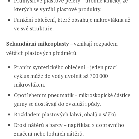
Průmyslové plastové pelety – drobné kuličky, ze
kterých se vyrábí plastové produkty.
Funkční oblečení, které obsahuje mikrovlákna už
ve své struktuře.
Sekundární mikroplasty
– vznikají rozpadem
větších plastových předmětů.
Praním syntetického oblečení – jeden prací
cyklus může do vody uvolnit až 700 000
mikrovláken.
Opotřebením pneumatik – mikroskopické částice
gumy se dostávají do ovzduší i půdy.
Rozkladem plastových lahví, obalů a sáčků.
Erozí nátěrů a barev – například z dopravního
značení nebo lodních nátěrů.