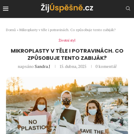
Domů
»
Mikroplasty v těle i potravinách. Co způsobuje tento zabiják?
Životní styl
MIKROPLASTY V TĚLE I POTRAVINÁCH. CO
ZPŮSOBUJE TENTO ZABIJÁK?
napsáno
Sandra.J
15. dubna, 2025
0 komentář