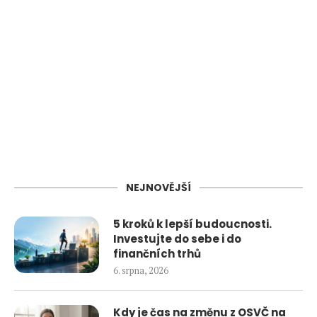
NEJNOVĚJŠÍ
5 kroků k lepší budoucnosti.
Investujte do sebe i do
finančních trhů
6. srpna, 2026
Kdy je čas na změnu z OSVČ na