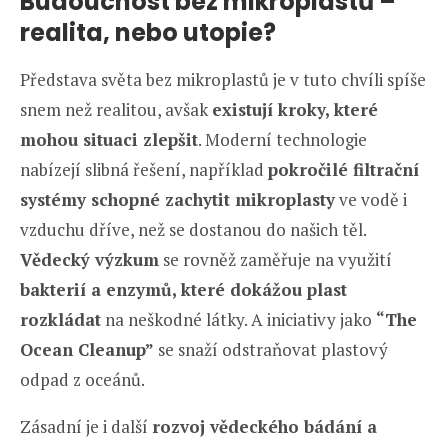
Budoucnost bez mikroplastů –
realita, nebo utopie?
Představa světa bez mikroplastů je v tuto chvíli spíše
snem než realitou, avšak
existují kroky, které
mohou situaci zlepšit
. Moderní technologie
nabízejí slibná řešení, například
pokročilé filtrační
systémy schopné zachytit mikroplasty
ve vodě i
vzduchu dříve, než se dostanou do našich těl.
Vědecký výzkum
se rovněž zaměřuje na využití
bakterií a enzymů, které dokážou plast
rozkládat
na neškodné látky. A iniciativy jako
“The
Ocean Cleanup”
se snaží odstraňovat plastový
odpad z oceánů.
Zásadní je i další
rozvoj vědeckého bádání a