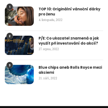
1
TOP 10: Originální vánoční dárky
pro ženu
4. listopadu, 2022
2
P/E: Co ukazatel znamená a jak
využít při investování do akcií?
27. srpna, 2022
3
Blue chips aneb Rolls Royce mezi
akciemi
21. září, 2022