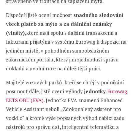
stráveného ve frontách na zaplacení mýta.
Dispečeři jistě ocení možnost
snadného sledování
všech plateb za mýto a za dálniční známky
(viněty)
,které mají spolu s dalšími transakcemi a
fakturami přijatými v systému Eurowag k dispozici na
jediném místě, v pohodlném samoobslužném
zákaznickém portálu, který jim zjednoduší správu
dokladů a uvolní ruce na důležitější práci.
Majitelé vozových parků, kteří se chtějí v podnikání
posunout dále, jistě ocení výhody
jednotky
Eurowag
EETS OBU (EVA)
. Jednotka EVA znamená Enhanced
Vehicle Assistant neboli „Zdokonalený asistent pro
vozidlo“ a kromě výše popsaných výhod nabízí sadu
nástrojů pro správu dat, inteligentní telematiku a