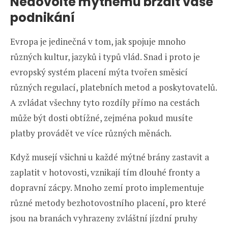
Nedovolte mýtnému brzdit vaše
podnikání
Evropa je jedinečná v tom, jak spojuje mnoho
různých kultur, jazyků i typů vlád. Snad i proto je
evropský systém placení mýta tvořen směsicí
různých regulací, platebních metod a poskytovatelů.
A zvládat všechny tyto rozdíly přímo na cestách
může být dosti obtížné, zejména pokud musíte
platby provádět ve více různých měnách.
Když musejí všichni u každé mýtné brány zastavit a
zaplatit v hotovosti, vznikají tím dlouhé fronty a
dopravní zácpy. Mnoho zemí proto implementuje
různé metody bezhotovostního placení, pro které
jsou na branách vyhrazeny zvláštní jízdní pruhy