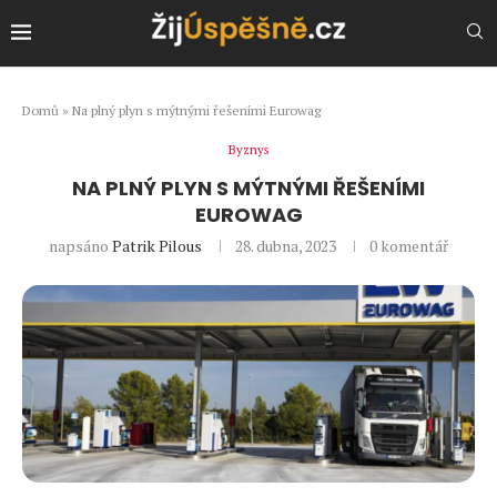
Domů
»
Na plný plyn s mýtnými řešeními Eurowag
Byznys
NA PLNÝ PLYN S MÝTNÝMI ŘEŠENÍMI
EUROWAG
napsáno
Patrik Pilous
28. dubna, 2023
0 komentář