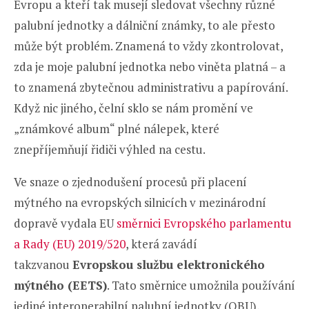
Evropu a kteří tak musejí sledovat všechny různé
palubní jednotky a dálniční známky, to ale přesto
může být problém. Znamená to vždy zkontrolovat,
zda je moje palubní jednotka nebo viněta platná – a
to znamená zbytečnou administrativu a papírování.
Když nic jiného, čelní sklo se nám promění ve
„známkové album“ plné nálepek, které
znepříjemňují řidiči výhled na cestu.
Ve snaze o zjednodušení procesů při placení
mýtného na evropských silnicích v mezinárodní
dopravě vydala EU
směrnici Evropského parlamentu
a Rady (EU) 2019/520
, která zavádí
takzvanou
Evropskou službu elektronického
mýtného (EETS)
. Tato směrnice umožnila používání
jediné interoperabilní palubní jednotky (OBU),