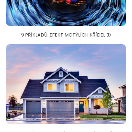
9 PŘÍKLADŮ: EFEKT MOTÝLÍCH KŘÍDEL 🦋