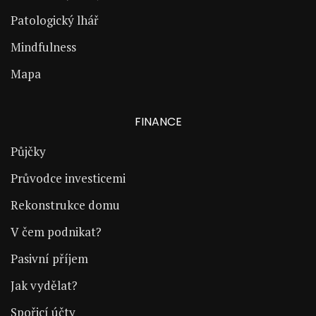
Patologický lhář
Mindfulness
Mapa
FINANCE
Půjčky
Průvodce investicemi
Rekonstrukce domu
V čem podnikat?
Pasivní příjem
Jak vydělat?
Spořicí účty