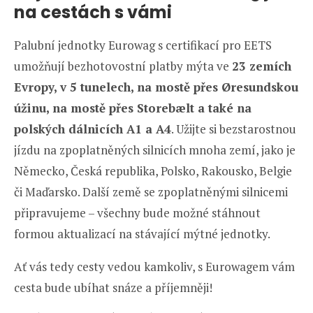
na cestách s vámi
Palubní jednotky Eurowag s certifikací pro EETS
umožňují bezhotovostní platby mýta ve
23 zemích
Evropy, v 5 tunelech, na mostě přes Øresundskou
úžinu, na mostě přes Storebælt a také na
polských dálnicích A1 a A4
. Užijte si bezstarostnou
jízdu na zpoplatněných silnicích mnoha zemí, jako je
Německo, Česká republika, Polsko, Rakousko, Belgie
či Maďarsko. Další země se zpoplatněnými silnicemi
připravujeme – všechny bude možné stáhnout
formou aktualizací na stávající mýtné jednotky.
Ať vás tedy cesty vedou kamkoliv, s Eurowagem vám
cesta bude ubíhat snáze a příjemněji!