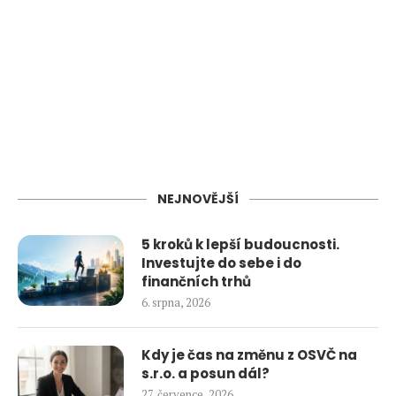
NEJNOVĚJŠÍ
5 kroků k lepší budoucnosti.
Investujte do sebe i do
finančních trhů
6. srpna, 2026
Kdy je čas na změnu z OSVČ na
s.r.o. a posun dál?
27. července, 2026