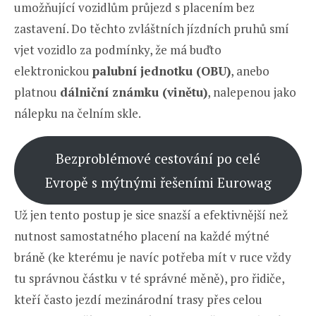
umožňující vozidlům průjezd s placením bez
zastavení. Do těchto zvláštních jízdních pruhů smí
vjet vozidlo za podmínky, že má buďto
elektronickou
palubní jednotku (OBU)
, anebo
platnou
dálniční známku (vinětu)
, nalepenou jako
nálepku na čelním skle.
Bezproblémové cestování po celé
Evropě s mýtnými řešeními Eurowag
Už jen tento postup je sice snazší a efektivnější než
nutnost samostatného placení na každé mýtné
bráně (ke kterému je navíc potřeba mít v ruce vždy
tu správnou částku v té správné měně), pro řidiče,
kteří často jezdí mezinárodní trasy přes celou