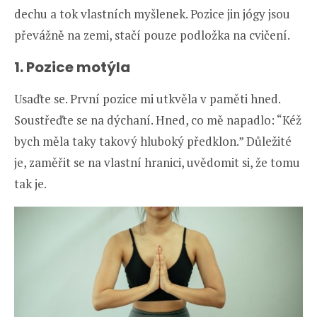
dechu a tok vlastních myšlenek. Pozice jin jógy jsou
převážně na zemi, stačí pouze podložka na cvičení.
1.
Pozice motýla
Usaďte se. První pozice mi utkvěla v paměti hned.
Soustřeďte se na dýchaní. Hned, co mě napadlo: “Kéž
bych měla taky takový hluboký předklon.” Důležité
je, zaměřit se na vlastní hranici, uvědomit si, že tomu
tak je.