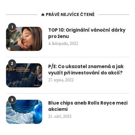
🔥 PRÁVĚ NEJVÍCE ČTENÉ
1
TOP 10: Originální vánoční dárky
pro ženu
4. listopadu, 2022
2
P/E: Co ukazatel znamená a jak
využít při investování do akcií?
27. srpna, 2022
3
Blue chips aneb Rolls Royce mezi
akciemi
21. září, 2022