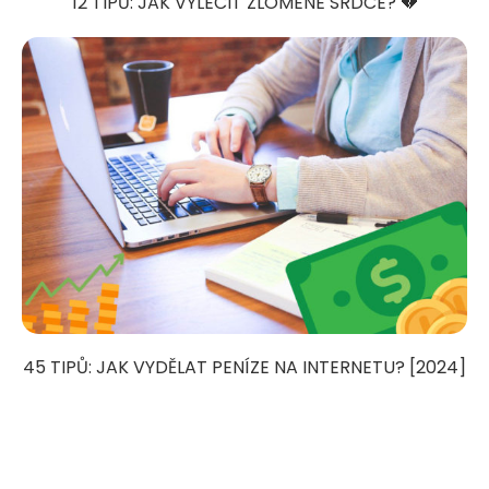
12 TIPŮ: JAK VYLÉČIT ZLOMENÉ SRDCE? 💔
45 TIPŮ: JAK VYDĚLAT PENÍZE NA INTERNETU? [2024]