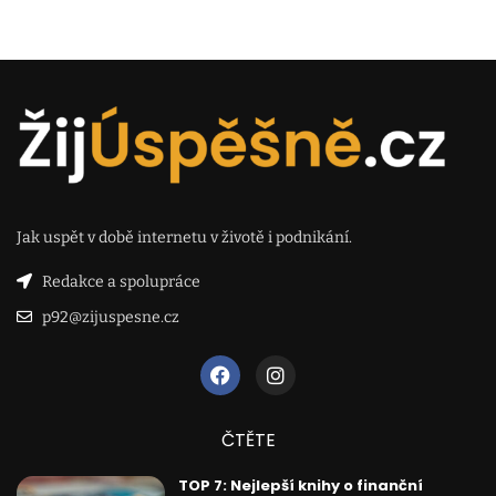
Jak uspět v době internetu v životě i podnikání.
Redakce a spolupráce
p92@zijuspesne.cz
ČTĚTE
TOP 7: Nejlepší knihy o finanční