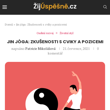
Domů
»
Jin jóga: Zkušenosti s cviky a pozicemi
Osobní rozvoj
Životní styl
JIN JÓGA: ZKUŠENOSTI S CVIKY A POZICEMI
napsáno
Patricie Mikolášová
21. července, 2021
0
komentář