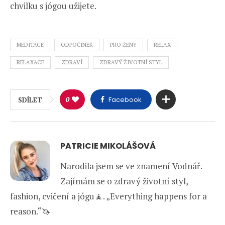
chvilku s jógou užijete.
MEDITACE
ODPOČINEK
PRO ŽENY
RELAX
RELAXACE
ZDRAVÍ
ZDRAVÝ ŽIVOTNÍ STYL
0
Facebook
SDÍLET
PATRICIE MIKOLÁŠOVÁ
Narodila jsem se ve znamení Vodnář.
Zajímám se o zdravý životní styl,
fashion, cvičení a jógu🧘. „Everything happens for a
reason.“🦄