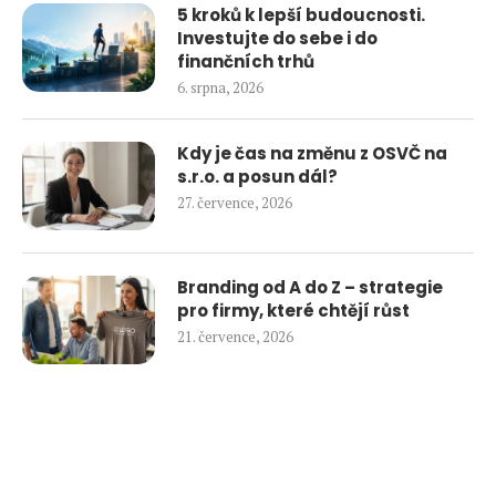
5 kroků k lepší budoucnosti.
Investujte do sebe i do
finančních trhů
6. srpna, 2026
Kdy je čas na změnu z OSVČ na
s.r.o. a posun dál?
27. července, 2026
Branding od A do Z – strategie
pro firmy, které chtějí růst
21. července, 2026