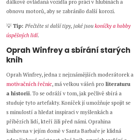
dálkově ovládaná vozidla pro práci v hlubinách a
obnovu motorů, aby se zabránilo další korozi.
💡
Tip:
Přečtěte si další tipy, jaké jsou
koníčky a hobby
úspěšných lidí
.
Oprah Winfrey a sbírání starých
knih
Oprah Winfrey, jedna z nejznámějších moderátorek a
motivačních řečnic
, má velkou vášeň pro
literaturu
a historii
. To se odráží v tom, jak pečlivě sbírá a
studuje tyto artefakty. Koníček jí umožňuje spojit se
s minulostí a hledat inspiraci v myšlenkách a
příbězích lidí, kteří žili před námi. Oprahina
knihovna v jejím domě v Santa Barbaře je klidná