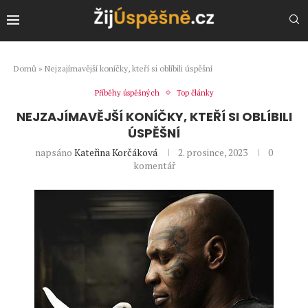
Domů
»
Nejzajímavější koníčky, kteří si oblíbili úspěšní
Příběhy úspěšných
Top články
NEJZAJÍMAVĚJŠÍ KONÍČKY, KTEŘÍ SI OBLÍBILI
ÚSPĚŠNÍ
napsáno
Kateřina Korčáková
2. prosince, 2023
0
komentář