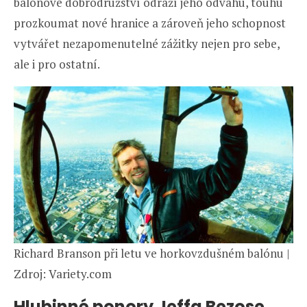
balonové dobrodružství odráží jeho odvahu, touhu
prozkoumat nové hranice a zároveň jeho schopnost
vytvářet nezapomenutelné zážitky nejen pro sebe,
ale i pro ostatní.
Richard Branson při letu ve horkovzdušném balónu |
Zdroj: Variety.com
Hlubinné ponory Jeffa Bezose