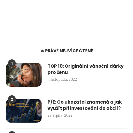
🔥 PRÁVĚ NEJVÍCE ČTENÉ
1
TOP 10: Originální vánoční dárky
pro ženu
4. listopadu, 2022
2
P/E: Co ukazatel znamená a jak
využít při investování do akcií?
27. srpna, 2022