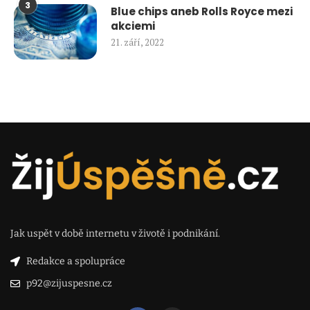
3
Blue chips aneb Rolls Royce mezi
akciemi
21. září, 2022
Jak uspět v době internetu v životě i podnikání.
Redakce a spolupráce
p92@zijuspesne.cz