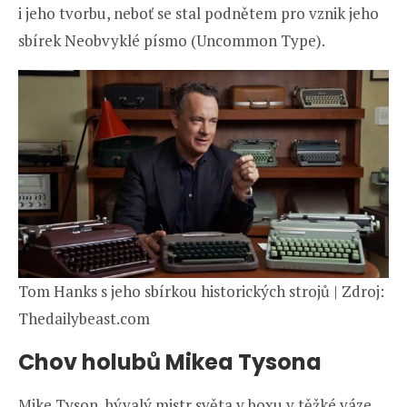
i jeho tvorbu, neboť se stal podnětem pro vznik jeho
sbírek Neobvyklé písmo (Uncommon Type).
Tom Hanks s jeho sbírkou historických strojů | Zdroj:
Thedailybeast.com
Chov holubů Mikea Tysona
Mike Tyson, bývalý mistr světa v boxu v těžké váze,