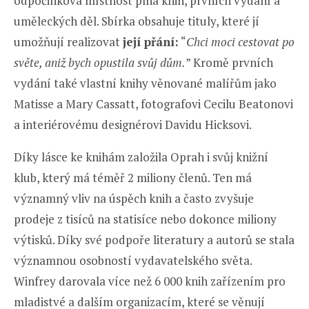
odpočinková místnost plná knih, prvních vydání a
uměleckých děl. Sbírka obsahuje tituly, které jí
umožňují realizovat
její přání:
“
Chci moci cestovat po
světe, aniž bych opustila svůj dům.
” Kromě prvních
vydání také vlastní knihy věnované malířům jako
Matisse a Mary Cassatt, fotografovi Cecilu Beatonovi
a interiérovému designérovi Davidu Hicksovi.
Díky lásce ke knihám založila Oprah i svůj knižní
klub, který má téměř 2 miliony členů. Ten má
významný vliv na úspěch knih a často zvyšuje
prodeje z tisíců na statisíce nebo dokonce miliony
výtisků. Díky své podpoře literatury a autorů se stala
významnou osobností vydavatelského světa.
Winfrey darovala více než 6 000 knih zařízením pro
mladistvé a dalším organizacím, které se věnují