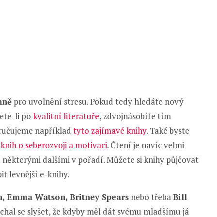
nně
pro uvolnění stresu. Pokud tedy hledáte nový
ete-li po
kvalitní literatuře
, zdvojnásobíte tím
poručujeme například
tyto zajímavé knihy
. Také byste
knih o seberozvoji a motivaci
. Čtení je navíc velmi
 některými dalšími v pořadí. Můžete si knihy půjčovat
it levnější e-knihy.
, Emma Watson, Britney Spears
nebo třeba
Bill
echal se slyšet, že kdyby měl dát svému mladšímu já