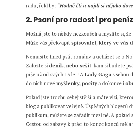
radu, řekl by:
“Hodně čti a najdi si nějako dove
2. Psaní pro radost i pro pení
Možná jste to někdy nezkoušeli a myslíte si, že
Může vás překvapit
spisovatel, který ve vás 
Nemusíte hned psát romány a ucházet se o Nobel
Založte si
deník, nebo sešit
, kam si budete ps
píše už od svých 13 let! A
Lady Gaga
s sebou 
do nich nové
myšlenky, pocity
a dokonce i
ob
Pokud jste trochu sebejistější a máte vizi, kte
blog a publikovat veřejně. Úspěšných blogerů d
publikum, můžete se zařadit mezi ně. A pokud 
Cestou od zábavy k práci to konec konců měla 