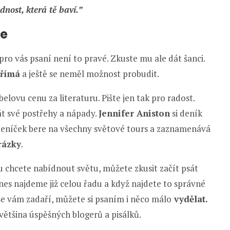
dnost, která tě baví.”
ze
 pro vás psaní není to pravé. Zkuste mu ale dát šanci.
dřímá
a ještě se neměl možnost probudit.
ovu cenu za literaturu. Pište jen tak pro radost.
át své postřehy a nápady.
Jennifer Aniston
si deník
deníček bere na všechny světové tours a zaznamenává
rázky
.
rou chcete nabídnout světu, můžete zkusit začít psát
nes najdeme již celou řadu a když najdete to správné
se vám zadaří, můžete si psaním i něco málo
vydělat.
většina úspěšných blogerů a pisálků.