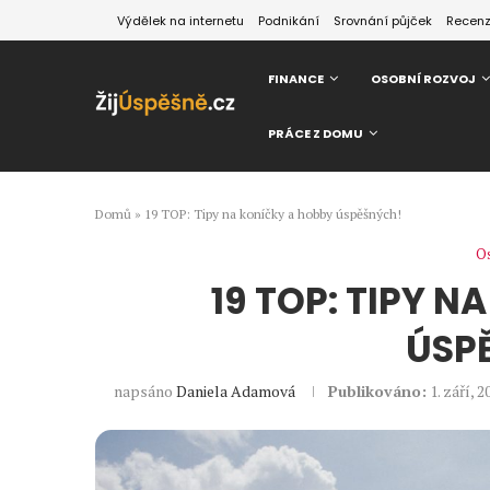
Výdělek na internetu
Podnikání
Srovnání půjček
Recen
FINANCE
OSOBNÍ ROZVOJ
PRÁCE Z DOMU
Domů
»
19 TOP: Tipy na koníčky a hobby úspěšných!
Os
19 TOP: TIPY 
ÚSP
napsáno
Daniela Adamová
Publikováno:
1. září, 