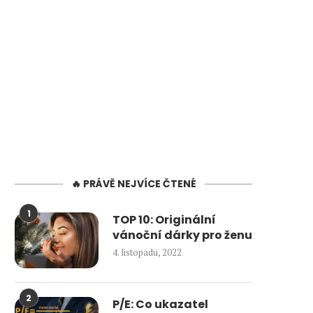
🔥 PRÁVĚ NEJVÍCE ČTENÉ
1
TOP 10: Originální
vánoční dárky pro ženu
4. listopadu, 2022
2
P/E: Co ukazatel