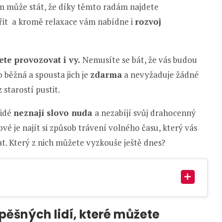
ám může stát, že díky těmto radám najdete
ářit a kromě relaxace vám nabídne i
rozvoj
ete provozovat i vy.
Nemusíte se bát, že vás budou
o běžná a spousta jich je
zdarma
a nevyžaduje žádné
 starostí pustit.
lidé
neznají slovo nuda
a nezabíjí svůj drahocenný
é je najít si způsob trávení volného času, který vás
. Který z nich můžete vyzkouše ještě dnes?
pěšných lidí, které můžete