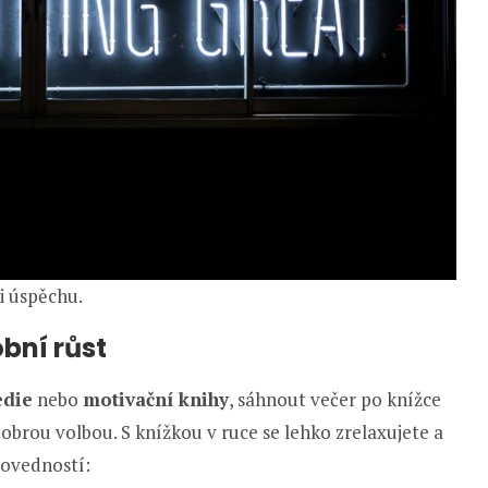
i úspěchu.
obní růst
edie
nebo
motivační knihy
, sáhnout večer po knížce
 dobrou volbou. S knížkou v ruce se lehko zrelaxujete a
dovedností: