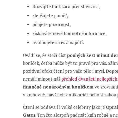
Rozvíjíte fantazii a představivost,
zlepšujete paměť,
pilujete pozornost,
získáváte nové hodnotné informace,
uvolňujete stres a napětí.
Uvádí se, že stačí číst
pouhých šest minut de
koníček, četba může být to pravé pro vás. Sáhn
pozitivní efekt čtení pro vaše tělo i mysl. Do
neměli minout náš
přehled dvanácti nejlepších 
finančně nenáročným koníčkem
ve srovnání
v knihovně, navštívit antikvariát nebo si zakoup
Čtení se oddávají i velké celebrity jako je
Oprah
Gates
. Ten čte alespoň padesát knih ročně a n