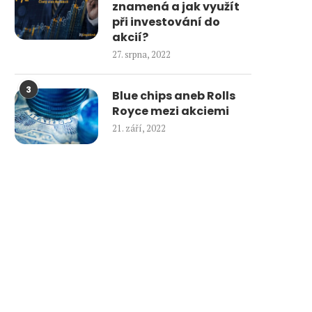
znamená a jak využít
při investování do
akcií?
27. srpna, 2022
3
Blue chips aneb Rolls
Royce mezi akciemi
21. září, 2022