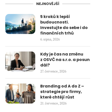
NEJNOVĚJŠÍ
5 kroků k lepší
budoucnosti.
Investujte do sebe i do
finančních trhů
6. srpna, 2026
Kdy je čas na změnu
z OSVČ na s.r.o. a posun
dál?
27. července, 2026
Branding od A do Z –
strategie pro firmy,
které chtějí růst
21. července, 2026