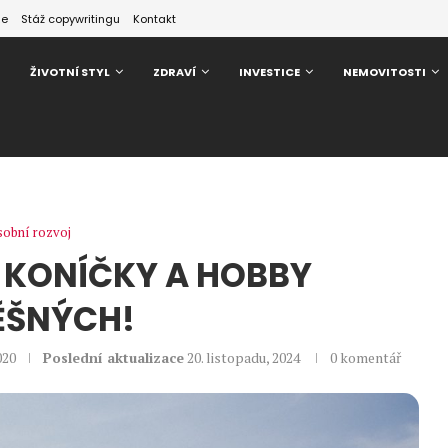
ze
Stáž copywritingu
Kontakt
ŽIVOTNÍ STYL
ZDRAVÍ
INVESTICE
NEMOVITOSTI
obní rozvoj
NA KONÍČKY A HOBBY
ĚŠNÝCH!
2020
Poslední aktualizace
20. listopadu, 2024
0 komentář