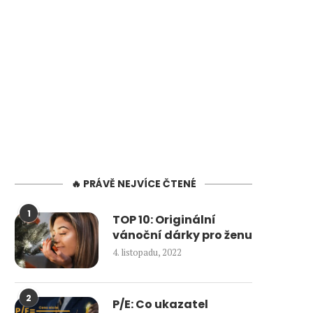
🔥 PRÁVĚ NEJVÍCE ČTENÉ
1
TOP 10: Originální
vánoční dárky pro ženu
4. listopadu, 2022
2
P/E: Co ukazatel