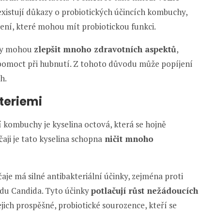
existují důkazy o probiotických účincích kombuchy,
ení, které mohou mít probiotickou funkci.
 Ty mohou
zlepšit mnoho zdravotních aspektů
,
pomoct při hubnutí. Z tohoto důvodu může popíjení
h.
teriemi
í kombuchy je kyselina octová, která se hojně
čaji je tato kyselina schopna
ničit mnoho
e má silné antibakteriální účinky, zejména proti
odu Candida. Tyto účinky
potlačují růst nežádoucích
jejich prospěšné, probiotické sourozence, kteří se