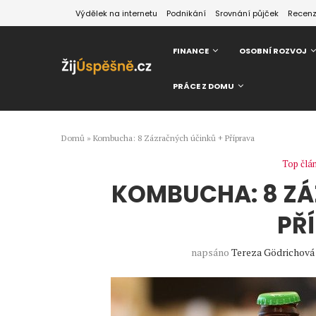
Výdělek na internetu
Podnikání
Srovnání půjček
Recen
FINANCE
OSOBNÍ ROZVOJ
PRÁCE Z DOMU
Domů
»
Kombucha: 8 Zázračných účinků + Příprava
Top člá
KOMBUCHA: 8 ZÁ
PŘ
napsáno
Tereza Gödrichová