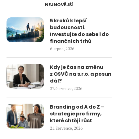
NEJNOVĚJŠÍ
5 kroků k lepší
budoucnosti.
Investujte do sebe i do
finančních trhů
6. srpna, 2026
Kdy je čas na změnu
z OSVČ na s.r.o. a posun
dál?
27. července, 2026
Branding od A do Z –
strategie pro firmy,
které chtějí růst
21. července, 2026