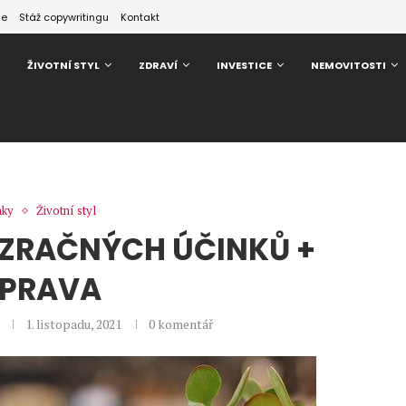
ze
Stáž copywritingu
Kontakt
ŽIVOTNÍ STYL
ZDRAVÍ
INVESTICE
NEMOVITOSTI
nky
Životní styl
ZRAČNÝCH ÚČINKŮ +
ÍPRAVA
1. listopadu, 2021
0 komentář