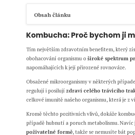
Obsah článku
Kombucha: Proč bychom ji mě
Tím největším zdravotním benefitem, který zí
obohacování organismu o
široké spektrum pr
napomáhajících k její přirozené rovnováze.
Obsažené mikroorganismy v některých případe
regulují i posilují
zdraví celého trávicího tra
celkové imunitě našeho organismu, která je z v
Kromě těchto pozitivních vlivů, dokáže kombuch
případě hubnutí a poruch metabolismu. Navíc je 
poživatelné formě
, takže se nemusíte bát pop