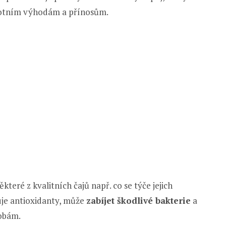
avotním výhodám a přínosům.
teré z kvalitních čajů např. co se týče jejich
uje antioxidanty, může
zabíjet škodlivé bakterie
a
obám.