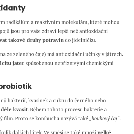
xidanty
olným radikálům a reaktivním molekulám, které mohou
pojů jsou pro vaše zdraví lepší než antioxidační
vat takové druhy potravin
do jídelníčku.
a ze zeleného čaje) má antioxidační účinky v játrech.
citu jater
způsobenou nepříznivými chemickými
probiotik
nů bakterií, kvasinek a cukru do černého nebo
déle kvasit
. Během tohoto procesu bakterie a
ý film. Proto se kombucha nazývá také
„houbový čaj“
.
kolik dalších látek. Ve směsi se také množí
velké