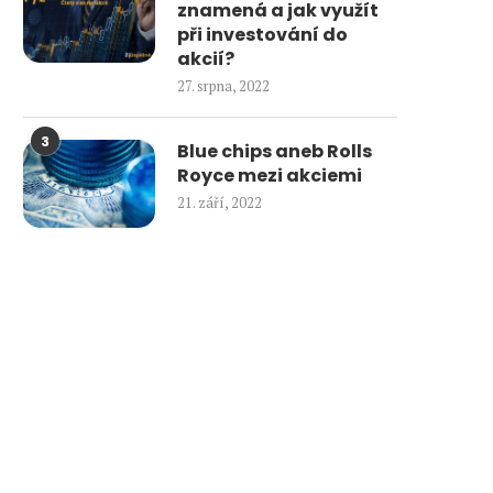
znamená a jak využít
při investování do
akcií?
27. srpna, 2022
3
Blue chips aneb Rolls
Royce mezi akciemi
21. září, 2022