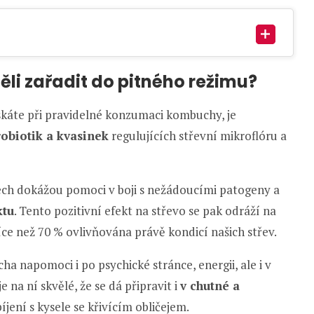
li zařadit do pitného režimu?
skáte při pravidelné konzumaci kombuchy, je
obiotik a kvasinek
regulujících střevní mikroflóru a
ch dokážou pomoci v boji s nežádoucími patogeny a
ktu
. Tento pozitivní efekt na střevo se pak odráží na
íce než 70 % ovlivňována právě kondicí našich střev.
a napomoci i po psychické stránce, energii, ale i v
na ní skvělé, že se dá připravit i
v chutné a
íjení s kysele se křivícím obličejem.