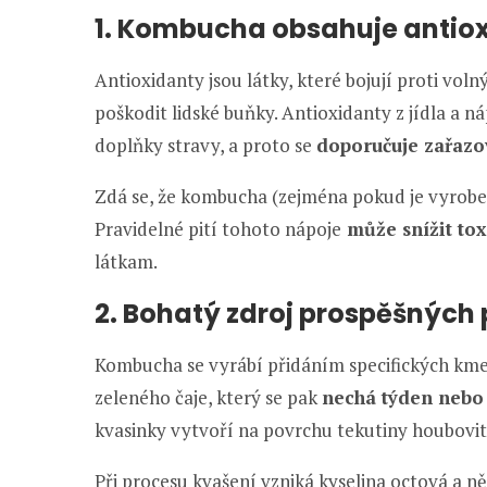
1. Kombucha obsahuje antio
Antioxidanty jsou látky, které bojují proti v
poškodit lidské buňky. Antioxidanty z jídla a ná
doplňky stravy, a proto se
doporučuje zařazo
Zdá se, že kombucha (zejména pokud je vyroben
Pravidelné pití tohoto nápoje
může snížit toxi
látkam.
2. Bohatý zdroj prospěšných 
Kombucha se vyrábí přidáním specifických kme
zeleného čaje, který se pak
nechá týden nebo 
kvasinky vytvoří na povrchu tekutiny houbovit
Při procesu kvašení vzniká kyselina octová a ně