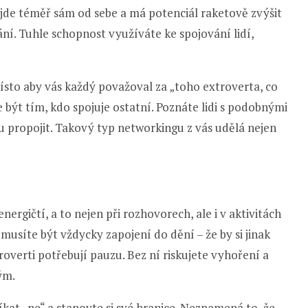
 jde téměř sám od sebe a má potenciál raketově zvýšit
ání. Tuhle schopnost využíváte ke spojování lidí,
sto aby vás každý považoval za „toho extroverta, co
e být tím, kdo spojuje ostatní. Poznáte lidi s podobnými
 propojit. Takový typ networkingu z vás udělá nejen
ergičtí, a to nejen při rozhovorech, ale i v aktivitách
musíte být vždycky zapojení do dění – že by si jinak
roverti potřebují pauzu. Bez ní riskujete vyhoření a
ým.
kat „ne“ a stanovte si své hranice. Neznamená to, že