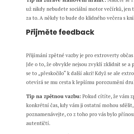
už nikdy nebudete sociální motor večírků, jen t
za to. A někdy to bude do klidného večera s kn
Přijměte feedback
Přijímání zpětné vazby je pro extroverty občas 
Jde o to, že obvykle nejsou zvyklí zklidnit se 
se to „přeskočilo“ k další akci! Když se ale ex
otevírá se mu cesta k lepšímu porozumění dru
Tip na zpětnou vazbu:
Pokud cítíte, že vám z
konkrétní čas, kdy vám ji ostatní mohou sdělit, 
poznamenávejte, co z toho pro vás bylo přínos
autentičtí.