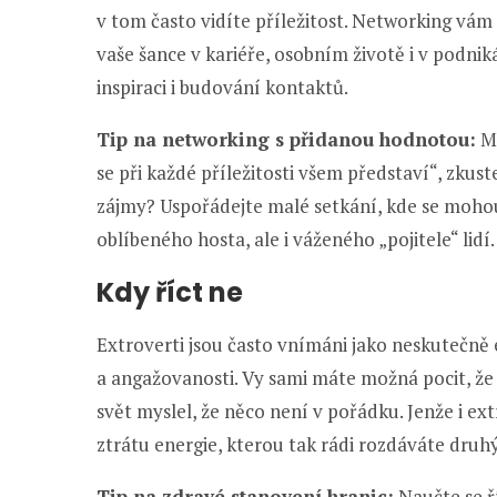
v tom často vidíte příležitost. Networking vám
vaše šance v kariéře, osobním životě i v podnik
inspiraci i budování kontaktů.
Tip na networking s přidanou hodnotou:
Mí
se při každé příležitosti všem představí“, zkust
zájmy? Uspořádejte malé setkání, kde se mohou
oblíbeného hosta, ale i váženého „pojitele“ lidí.
Kdy říct ne
Extroverti jsou často vnímáni jako neskutečně en
a angažovanosti. Vy sami máte možná pocit, že 
svět myslel, že něco není v pořádku. Jenže i ext
ztrátu energie, kterou tak rádi rozdáváte druh
Tip na zdravé stanovení hranic:
Naučte se ří