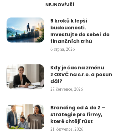
NEJNOVĚJŠÍ
5 kroků k lepší
budoucnosti.
Investujte do sebe i do
finančních trhů
6. srpna, 2026
Kdy je čas na změnu
z OSVČ na s.r.o. a posun
dál?
27. července, 2026
Branding od A do Z –
strategie pro firmy,
které chtějí růst
21. července, 2026