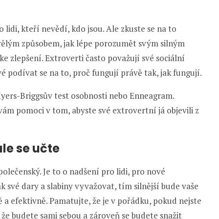
 lidi, kteří nevědí, kdo jsou. Ale zkuste se na to
kvělým způsobem, jak lépe porozumět svým silným
ke zlepšení. Extroverti často považují své sociální
 podívat se na to, proč fungují právě tak, jak fungují.
yers-Briggsův test osobnosti nebo Enneagram.
m pomoci v tom, abyste své extrovertní já objevili z
le se učte
olečenský. Je to o nadšení pro lidi, pro nové
k své dary a slabiny vyvažovat, tím silnější bude vaše
 a efektivně. Pamatujte, že je v pořádku, pokud nejste
, že budete sami sebou a zároveň se budete snažit