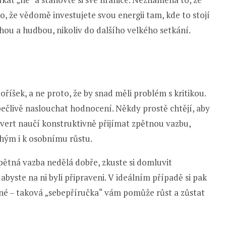
o, že vědomě investujete svou energii tam, kde to stojí
ihou a hudbou, nikoliv do dalšího velkého setkání.
oříšek, a ne proto, že by snad měli problém s kritikou.
a pečlivě naslouchat hodnocení. Někdy prostě chtějí, aby
trovert naučí konstruktivně přijímat zpětnou vazbu,
hým i k osobnímu růstu.
pětná vazba nedělá dobře, zkuste si domluvit
abyste na ni byli připraveni. V ideálním případě si pak
né – taková „sebepříručka“ vám pomůže růst a zůstat