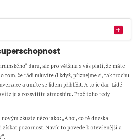
superschopnost
dinského“ daru, ale pro většinu z vás platí, že máte
o tom, že rádi mluvíte (i když, přiznejme si, tak trochu
verzace a umíte se lidem přiblížit. A to je dar! Lidé
avíte je a rozsvítíte atmosféru. Proč toho tedy
 novým zkuste něco jako: „Ahoj, co tě dneska
si získat pozornost. Navíc to povede k otevřenější a
?“.