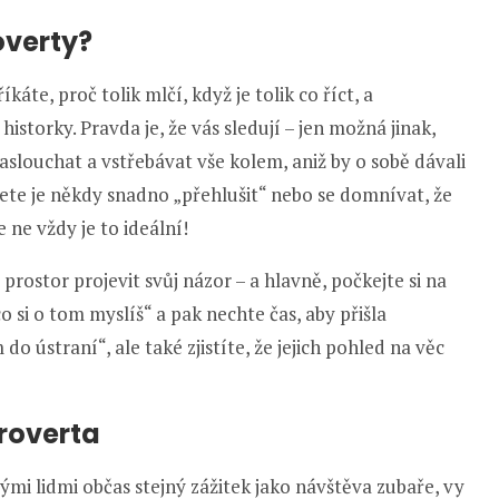
roverty?
káte, proč tolik mlčí, když je tolik co říct, a
 historky. Pravda je, že vás sledují – jen možná jinak,
naslouchat a vstřebávat vše kolem, aniž by o sobě dávali
žete je někdy snadno „přehlušit“ nebo se domnívat, že
 ne vždy je to ideální!
rostor projevit svůj názor – a hlavně, počkejte si na
 co si o tom myslíš“ a pak nechte čas, aby přišla
o ústraní“, ale také zjistíte, že jejich pohled na věc
roverta
mi lidmi občas stejný zážitek jako návštěva zubaře, vy