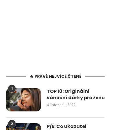
🔥 PRÁVĚ NEJVÍCE ČTENÉ
1
TOP 10: Originální
vánoční dárky pro ženu
4. listopadu, 2022
2
P/E: Co ukazatel