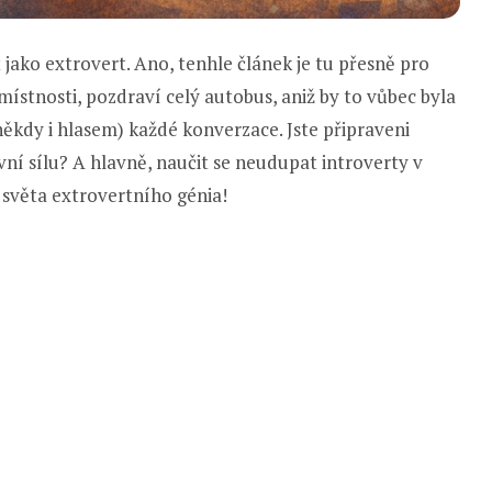
t jako extrovert. Ano, tenhle článek je tu přesně pro
o místnosti, pozdraví celý autobus, aniž by to vůbec byla
 někdy i hlasem) každé konverzace. Jste připraveni
ivní sílu? A hlavně, naučit se neudupat introverty v
světa extrovertního génia!