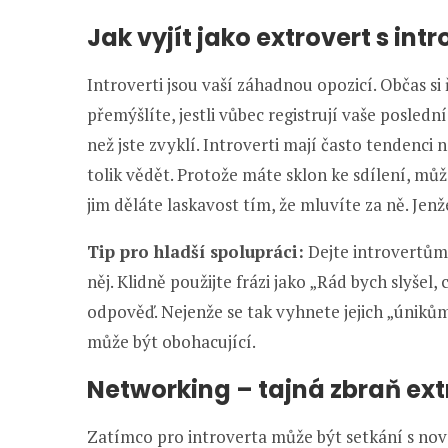
Jak vyjít jako extrovert s int
Introverti jsou vaší záhadnou opozicí. Občas si ří
přemýšlíte, jestli vůbec registrují vaše poslední
než jste zvyklí. Introverti mají často tendenci 
tolik vědět. Protože máte sklon ke sdílení, mů
jim děláte laskavost tím, že mluvíte za ně. Jenže
Tip pro hladší spolupráci:
Dejte introvertům p
něj. Klidně použijte frázi jako „Rád bych slyšel,
odpověď. Nejenže se tak vyhnete jejich „únikům d
může být obohacující.
Networking – tajná zbraň ext
Zatímco pro introverta může být setkání s nový