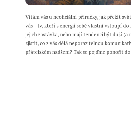
Vítám vás u neoficiální příručky, jak přežít svě
vás – ty, kteří s energií sobě vlastní vstoupí d
jejich zastávka, nebo mají tendenci být duší (a
zjistit, co z vás dělá neporazitelnou komunikat
přátelském nadšení? Tak se pojďme ponořit do 