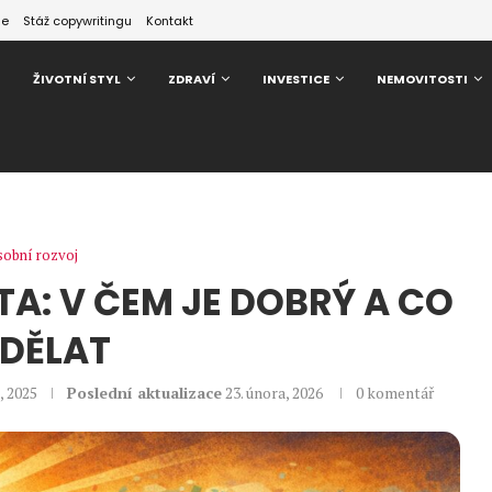
ze
Stáž copywritingu
Kontakt
ŽIVOTNÍ STYL
ZDRAVÍ
INVESTICE
NEMOVITOSTI
obní rozvoj
A: V ČEM JE DOBRÝ A CO
DĚLAT
í, 2025
Poslední aktualizace
23. února, 2026
0 komentář