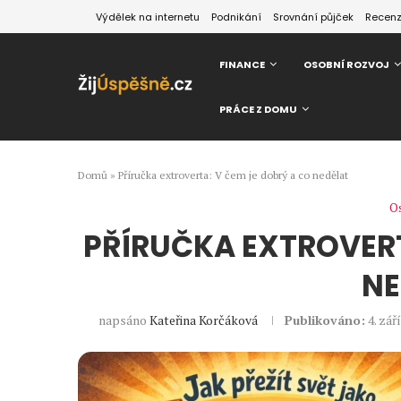
Výdělek na internetu
Podnikání
Srovnání půjček
Recen
FINANCE
OSOBNÍ ROZVOJ
PRÁCE Z DOMU
Domů
»
Příručka extroverta: V čem je dobrý a co nedělat
Os
PŘÍRUČKA EXTROVERT
NE
napsáno
Kateřina Korčáková
Publikováno:
4. zář