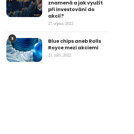
znamená a jak využít
při investování do
akcií?
27. srpna, 2022
3
Blue chips aneb Rolls
Royce mezi akciemi
21. září, 2022