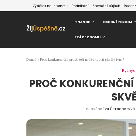
Výdělek na internetu
Podnikání
Srovnání půjček
Recen
FINANCE
OSOBNÍ ROZVOJ
PRÁCE Z DOMU
Domů
»
Proč konkurenční prostředí může tvořit skvělý tým?
Byznys
PROČ KONKURENČNÍ 
SKVĚ
napsáno
Iva Černohorská