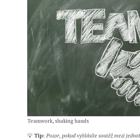
Teamwork, shaking hands
💡
Tip:
Pozor, pokud vyhlásíte soutěž mezi jednot