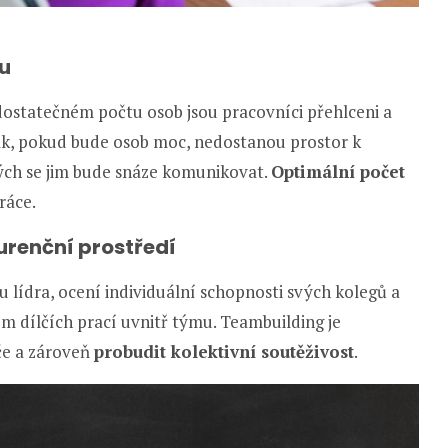
u
dostatečném počtu osob jsou pracovníci přehlceni a
ak, pokud bude osob moc, nedostanou prostor k
ých se jim bude snáze komunikovat.
Optimální počet
ráce.
renční prostředí
 lídra, ocení individuální schopnosti svých kolegů a
ím dílčích prací uvnitř týmu. Teambuilding je
áče a zároveň
probudit kolektivní soutěživost
.