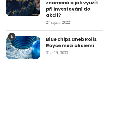
znamená a jak využít
při investování do
akcií?
27. srpna, 2022
3
Blue chips aneb Rolls
Royce mezi akciemi
21. září, 2022