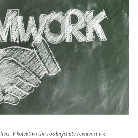
livci. V kolektivu tím rozdmýcháte řevnivost a z