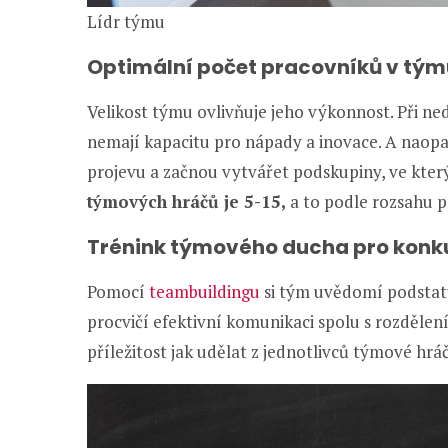
Lídr týmu
Optimální počet pracovníků v tým
Velikost týmu ovlivňuje jeho výkonnost. Při ne
nemají kapacitu pro nápady a inovace. A naop
projevu a začnou vytvářet podskupiny, ve kter
týmových hráčů je 5-15,
a to podle rozsahu p
Trénink týmového ducha pro konku
Pomocí
teambuildingu
si tým uvědomí podstatu
procvičí efektivní komunikaci spolu s rozdělen
příležitost jak udělat z jednotlivců týmové hr