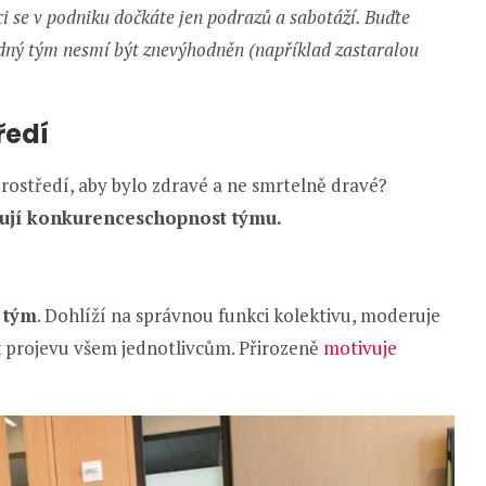
i se v podniku dočkáte jen podrazů a sabotáží. Buďte
ádný tým nesmí být znevýhodněn (například zastaralou
ředí
rostředí, aby bylo zdravé a ne smrtelně dravé?
vňují konkurenceschopnost týmu.
 tým
. Dohlíží na správnou funkci kolektivu, moderuje
k projevu všem jednotlivcům. Přirozeně
motivuje