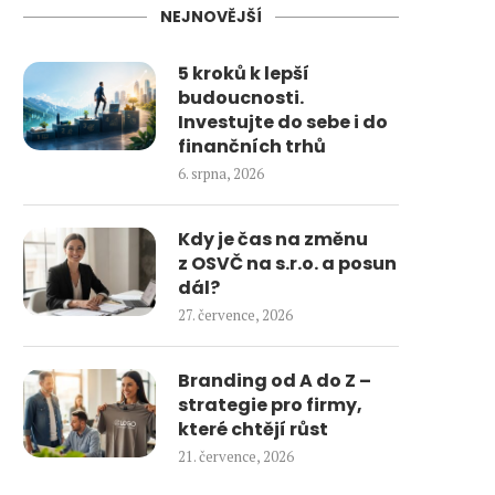
NEJNOVĚJŠÍ
5 kroků k lepší
budoucnosti.
Investujte do sebe i do
finančních trhů
6. srpna, 2026
Kdy je čas na změnu
z OSVČ na s.r.o. a posun
dál?
27. července, 2026
Branding od A do Z –
strategie pro firmy,
které chtějí růst
21. července, 2026