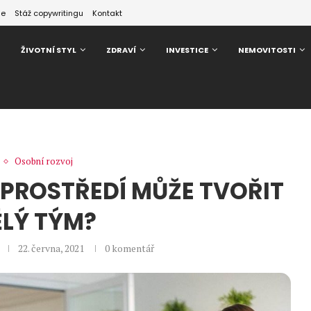
ze
Stáž copywritingu
Kontakt
ŽIVOTNÍ STYL
ZDRAVÍ
INVESTICE
NEMOVITOSTI
Osobní rozvoj
PROSTŘEDÍ MŮŽE TVOŘIT
LÝ TÝM?
22. června, 2021
0 komentář