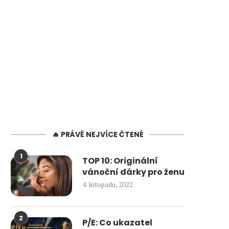
🔥 PRÁVĚ NEJVÍCE ČTENÉ
1
TOP 10: Originální
vánoční dárky pro ženu
4. listopadu, 2022
2
P/E: Co ukazatel