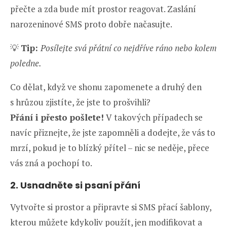
přečte a zda bude mít prostor reagovat. Zaslání
narozeninové SMS proto dobře načasujte.
💡
Tip:
Posílejte svá přátní co nejdříve ráno nebo kolem
poledne.
Co dělat, když ve shonu zapomenete a druhý den
s hrůzou zjistíte, že jste to prošvihli?
Přání i přesto pošlete!
V takových případech se
navíc přiznejte, že jste zapomněli a dodejte, že vás to
mrzí, pokud je to blízký přítel – nic se neděje, přece
vás zná a pochopí to.
2. Usnadněte si psaní přání
Vytvořte si prostor a připravte si SMS přací šablony,
kterou můžete kdykoliv použít, jen modifikovat a