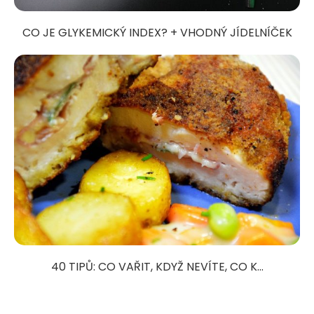
CO JE GLYKEMICKÝ INDEX? + VHODNÝ JÍDELNÍČEK
40 TIPŮ: CO VAŘIT, KDYŽ NEVÍTE, CO K...