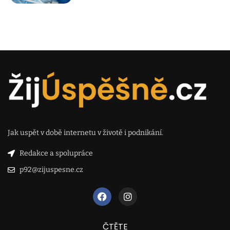
Jak uspět v době internetu v životě i podnikání.
Redakce a spolupráce
p92@zijuspesne.cz
ČTĚTE