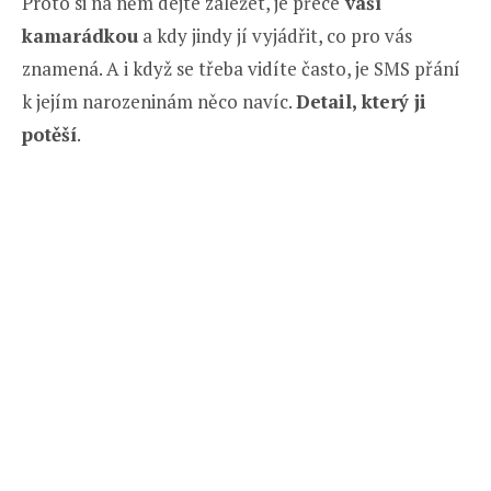
Proto si na něm dejte záležet, je přece
vaší
kamarádkou
a kdy jindy jí vyjádřit, co pro vás
znamená. A i když se třeba vidíte často, je SMS přání
k jejím narozeninám něco navíc.
Detail, který ji
potěší
.