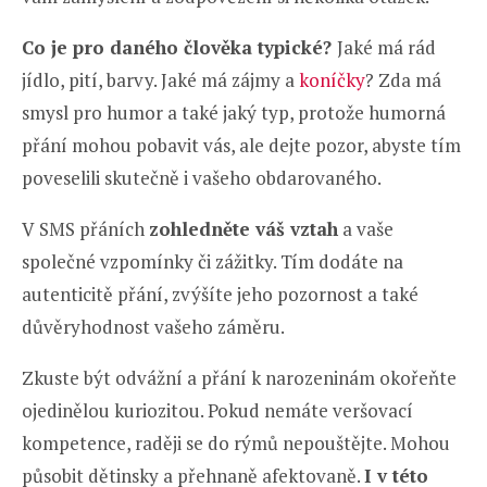
Co je pro daného člověka typické?
Jaké má rád
jídlo, pití, barvy. Jaké má zájmy a
koníčky
? Zda má
smysl pro humor a také jaký typ, protože humorná
přání mohou pobavit vás, ale dejte pozor, abyste tím
poveselili skutečně i vašeho obdarovaného.
V SMS přáních
zohledněte váš vztah
a vaše
společné vzpomínky či zážitky. Tím dodáte na
autenticitě přání, zvýšíte jeho pozornost a také
důvěryhodnost vašeho záměru.
Zkuste být odvážní a přání k narozeninám okořeňte
ojedinělou kuriozitou. Pokud nemáte veršovací
kompetence, raději se do rýmů nepouštějte. Mohou
působit dětinsky a přehnaně afektovaně.
I v této