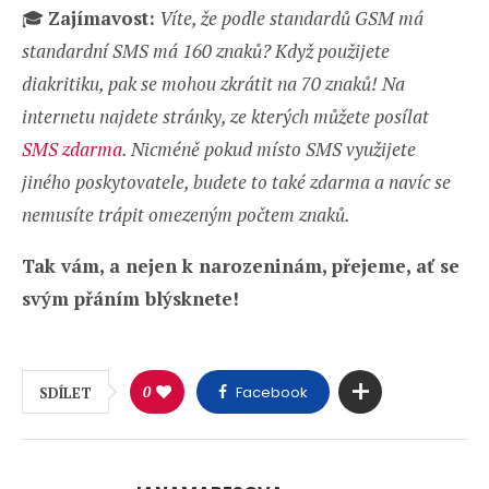
🎓
Zajímavost:
Víte, že podle standardů GSM má
standardní SMS má 160 znaků? Když použijete
diakritiku, pak se mohou zkrátit na 70 znaků!
Na
internetu najdete stránky, ze kterých můžete posílat
SMS zdarma
. Nicméně pokud místo SMS využijete
jiného poskytovatele, budete to také zdarma a navíc se
nemusíte trápit omezeným počtem znaků.
Tak vám, a nejen k narozeninám, přejeme, ať se
svým přáním blýsknete!
0
Facebook
SDÍLET