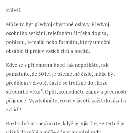
Záleží.
Může to být předvoj chystané oslavy. Předvoj
osobního setkání, telefonátu či třeba dopisu,
pohledu, e-mailu nebo formátu, který umožní
obsáhlejší projev vašich citů a pocitů.
Když se s příjemcem hned tak nepotkáte, tak
pamatujte, že 50 let je ošemetné číslo, může být
předělem v životě, často se trefíme do „krize
středního věku“. Opět, zohledněte zájmy a přednosti
příjemce! Vyzdvihněte, co už v životě zažil, dokázal a
zvládl!
Rozhodně nic nezkazíte, když jej ujistíte, že teď už je
vážně dospělý a může dávat moudré rady