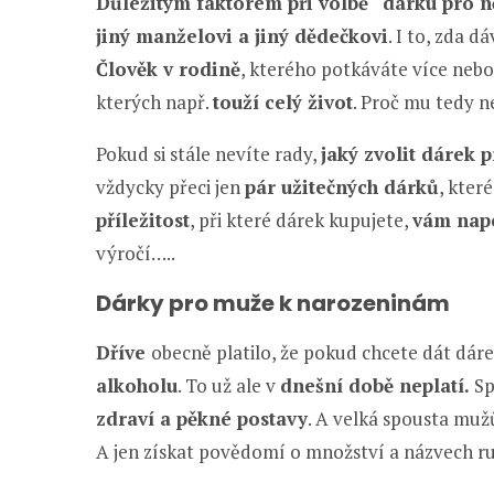
Důležitým faktorem při volbě “dárku pro n
jiný manželovi a jiný dědečkovi
. I to, zda
Člověk v rodině
, kterého potkáváte více nebo
kterých např.
touží celý život
. Proč mu tedy n
Pokud si stále nevíte rady,
jaký zvolit dárek p
vždycky přeci jen
pár užitečných dárků
, kter
příležitost
, při které dárek kupujete,
vám napo
výročí…..
Dárky pro muže k narozeninám
Dříve
obecně platilo, že pokud chcete dát dár
alkoholu
. To už ale v
dnešní době neplatí.
Sp
zdraví a pěkné postavy
. A velká spousta muž
A jen získat povědomí o množství a názvech rum