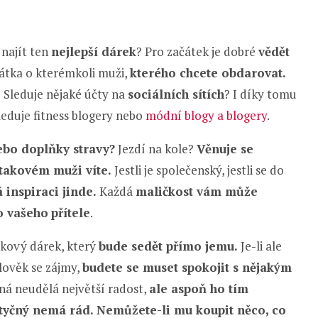
 najít ten
nejlepší dárek
? Pro začátek je dobré
vědět
krátka o kterémkoli muži,
kterého chcete obdarovat.
.
Sleduje nějaké účty na
sociálních sítích
? I díky tomu
i sleduje fitness blogery nebo
módní blogy a blogery
.
bo doplňky stravy?
Jezdí na kole?
Věnuje se
 takovém muži víte.
Jestli je společenský, jestli se do
á inspiraci jinde.
Každá
maličkost vám může
o vašeho
přítele
.
akový dárek, který
bude sedět přímo jemu.
Je-li ale
lověk se zájmy,
budete se muset spokojit s nějakým
á neudělá největší radost,
ale aspoň ho tím
tyčný nemá rád.
Nemůžete-li mu koupit něco, co