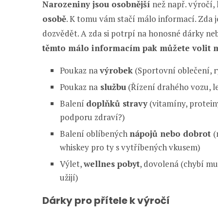
Narozeniny jsou osobnější
než např. výročí,
osobě
. K tomu vám stačí málo informací. Zda je 
dozvědět. A zda si potrpí na honosné dárky nebo n
těmto málo informacím pak můžete volit 
Poukaz na
výrobek
(Sportovní oblečení, r
Poukaz na
službu
(Řízení drahého vozu, let
Balení
doplňků stravy
(vitamíny, protein
podporu zdraví?)
Balení oblíbených
nápojů nebo dobrot
(
whiskey pro ty s vytříbených vkusem)
Výlet,
wellnes pobyt
, dovolená (chybí mu 
užijí)
Dárky pro přítele k výročí