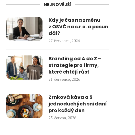
NEJNOVĚJŠÍ
Kdy je čas na změnu
z OSVČ na s.r.o. a posun
dál?
27. července, 2026
Branding od A do Z –
strategie pro firmy,
které chtějí růst
21. července, 2026
Zrnková káva a 5
jednoduchých snídaní
pro každý den
25. června, 2026