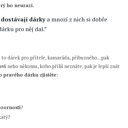
erý ho neurazí.
 dostávají dárky
a mnozí z nich si dobře
dárku pro něj dal.”
e to dárek pro přítele, kamaráda, příbuzného…pak
ovi
nebo někomu, koho příliš neznáte, pak je lepší znát
o pravého dárku zjistěte
:
ozornosti
?
katý?