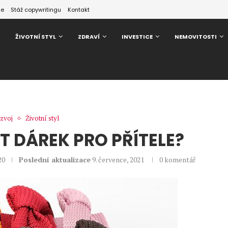
ze
Stáž copywritingu
Kontakt
ŽIVOTNÍ STYL
ZDRAVÍ
INVESTICE
NEMOVITOSTI
zvoj
Životní styl
IT DÁREK PRO PŘÍTELE?
20
Poslední aktualizace
9. července, 2021
0 komentář