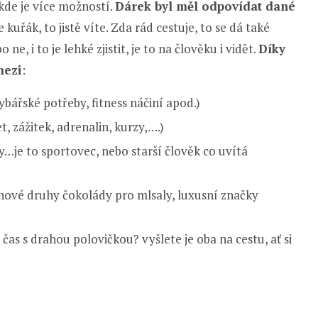
 kde je více možností.
Dárek byl měl odpovídat dané
kuřák, to jistě víte. Zda rád cestuje, to se dá také
e, i to je lehké zjistit, je to na člověku i vidět.
Díky
mezi
:
ybářské potřeby, fitness náčiní apod.)
, zážitek, adrenalin, kurzy,….)
y…je to sportovec, nebo starší člověk co uvítá
nové druhy čokolády pro mlsaly, luxusní značky
čas s drahou polovičkou? vyšlete je oba na cestu, ať si