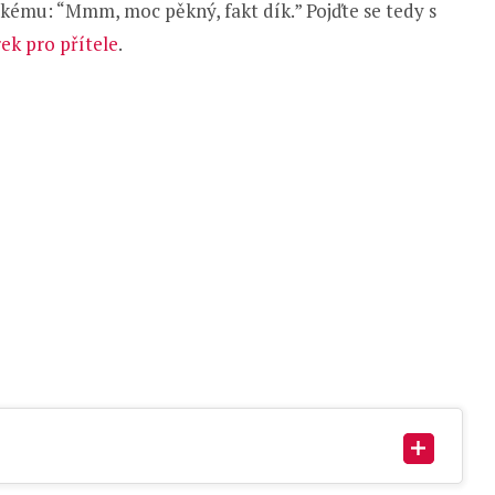
ckému: “Mmm, moc pěkný, fakt dík.” Pojďte se tedy s
rek pro přítele
.