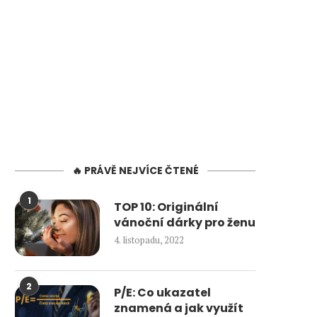
🔥 PRÁVĚ NEJVÍCE ČTENÉ
1
TOP 10: Originální
vánoční dárky pro ženu
4. listopadu, 2022
2
P/E: Co ukazatel
znamená a jak využít