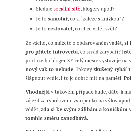
Sleduje
sociální sítě
, blogery apod?
Je to
samotář
, co si “zaleze s knížkou”?
Je to
cestovatel
, co chce vidět svět?
Ze všeho, co můžete o obdarovaném vědět,
si
pro přítele introverta
, co si rád zarybaří? Ji
protože ho bloger XY celý měsíc vystavuje na s
nový vak to nebude
. Takový
zkušený rybář t
šlápnout vedle. I to je dobré mít na paměti!
Pok
Vhodnější
v takovém případě bude, dáte-li m
zájezd za rybolovem, vstupenku na výlov apod. 
vědět,
zda si ke svým zálibám a koníčkům 
tomhle směru zanedbává.