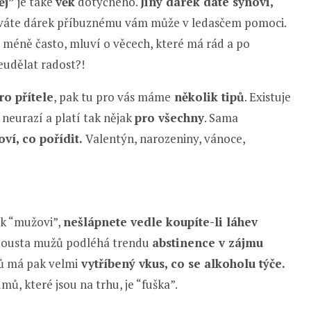
ěj”
je také
věk
dotyčného.
Jiný dárek dáte synovi,
 dáváte dárek příbuznému vám může v ledasčem pomoci.
 méně často, mluví o věcech, které má rád a po
eudělat radost?!
ro přítele
, pak tu pro vás máme
několik tipů
. Existuje
é neurazí a platí tak nějak
pro všechny
. Sama
ví, co pořídit.
Valentýn, narozeniny, vánoce,
ek “mužovi”,
nešlápnete vedle koupíte-li láhev
ousta mužů podléhá trendu
abstinence v zájmu
ů má pak velmi
vytříbený vkus, co se alkoholu týče.
ů, které jsou na trhu, je “fuška”.