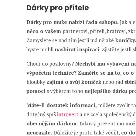
Dárky pro přítele
Dárky pro muže nabízí řada eshopů.
Jak ale
něco o vašem
partnerovi, příteli, bratrovi, z
Zamyslete se nad tím jestli má nějaké
koníčky
byste mohli
nasbírat inspiraci
. Zjistěte jestl
Chodí do posilovny?
Nechybí mu vybavení ne
výpočetní technice?
Zaměřte se na to, co o
hloubky
zajímá o svůj koníček
nebo rád
sbír
pomoci
s výběrem toho
nejlepšího dárku pr
Máte-li dostatek informací,
můžete zvolit t
dotyčný spíš
introvert
a ne zcela společenský č
obecnějším dárkem
. Takový prezent mu možn
neurazíte.
Důležité je proto také vědět,
co do