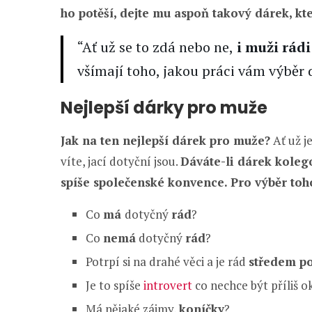
ho potěší, dejte mu aspoň takový dárek, kt
“Ať už se to zdá nebo ne,
i muži rádi
všímají toho, jakou práci vám výběr 
Nejlepší dárky pro muže
Jak na ten nejlepší dárek pro muže?
Ať už j
víte, jací dotyční jsou.
Dáváte-li dárek koleg
spíše společenské konvence. Pro výběr toh
Co
má
dotyčný
rád
?
Co
nemá
dotyčný
rád
?
Potrpí si na drahé věci a je rád
středem p
Je to spíše
introvert
co nechce být příliš o
Má nějaké zájmy,
koníčky
?