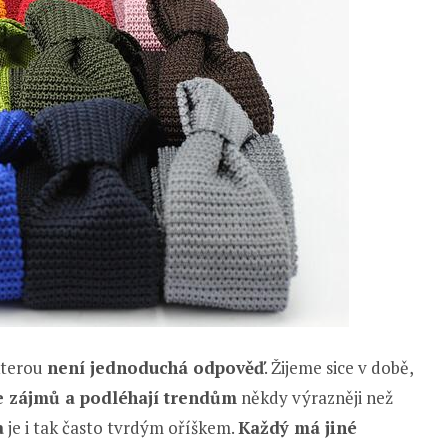
kterou
není jednoduchá odpověď
. Žijeme sice v době,
e zájmů a podléhají trendům
někdy výrazněji než
a
je i tak často tvrdým oříškem.
Každý má jiné