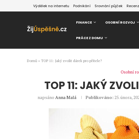
Výdělek na internetu
Podnikání
Srovnání půjček
Recen
FINANCE
OSOBNÍ ROZVOJ
PRÁCE Z DOMU
Domů
»
TOP 11: Jaký zvolit dárek pro přítele?
Osobní ro
TOP 11: JAKÝ ZVOL
napsáno
Anna Malá
Publikováno:
25. února, 20