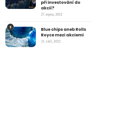
při investování do
akcií?
27. srpna, 2022
3
Blue chips aneb Rolls
Royce mezi akciemi
21. září, 2022