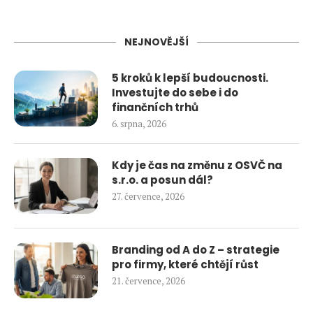
NEJNOVĚJŠÍ
5 kroků k lepší budoucnosti.
Investujte do sebe i do
finančních trhů
6. srpna, 2026
Kdy je čas na změnu z OSVČ na
s.r.o. a posun dál?
27. července, 2026
Branding od A do Z – strategie
pro firmy, které chtějí růst
21. července, 2026