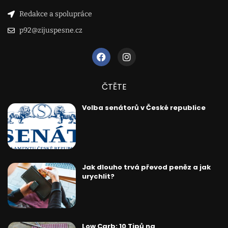
Redakce a spolupráce
p92@zijuspesne.cz
ČTĚTE
Volba senátorů v České republice
Jak dlouho trvá převod peněz a jak
urychlit?
Low Carb: 10 Tipů na