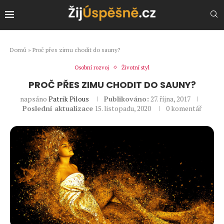
Domů
»
Proč přes zimu chodit do sauny?
Osobní rozvoj
Životní styl
PROČ PŘES ZIMU CHODIT DO SAUNY?
napsáno
Patrik Pilous
Publikováno:
27. října, 2017
Poslední aktualizace
15. listopadu, 2020
0 komentář