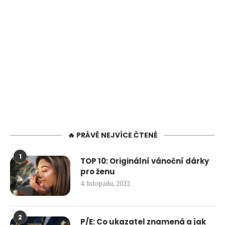
🔥 PRÁVĚ NEJVÍCE ČTENÉ
1
TOP 10: Originální vánoční dárky
pro ženu
4. listopadu, 2022
2
P/E: Co ukazatel znamená a jak