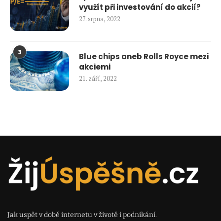
využít při investování do akcií?
27. srpna, 2022
3
Blue chips aneb Rolls Royce mezi
akciemi
21. září, 2022
Jak uspět v době internetu v životě i podnikání.