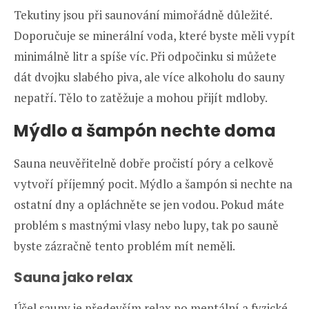
Tekutiny jsou při saunování mimořádně důležité.
Doporučuje se minerální voda, které byste měli vypít
minimálně litr a spíše víc. Při odpočinku si můžete
dát dvojku slabého piva, ale více alkoholu do sauny
nepatří. Tělo to zatěžuje a mohou přijít mdloby.
Mýdlo a šampón nechte doma
Sauna neuvěřitelně dobře pročistí póry a celkově
vytvoří příjemný pocit. Mýdlo a šampón si nechte na
ostatní dny a opláchněte se jen vodou. Pokud máte
problém s mastnými vlasy nebo lupy, tak po sauně
byste zázračně tento problém mít neměli.
Sauna jako relax
Účel sauny je především relax po mentální a fyzické