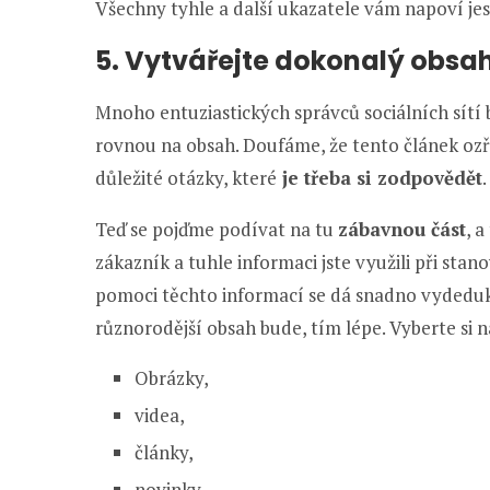
Všechny tyhle a další ukazatele vám napoví jest
5. Vytvářejte dokonalý obsa
Mnoho entuziastických správců sociálních sítí
rovnou na obsah. Doufáme, že tento článek ozř
důležité otázky, které
je třeba si zodpovědět
.
Teď se pojďme podívat na tu
zábavnou část
, a
zákazník a tuhle informaci jste využili při stan
pomoci těchto informací se dá snadno vydeduk
různorodější obsah bude, tím lépe. Vyberte si n
Obrázky,
videa,
články,
novinky,