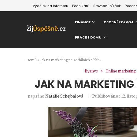
Výdělek na internetu
Podnikání
Srovnání půjček
Recen
FINANCE
OSOBNÍ ROZVOJ
PRÁCE Z DOMU
Domů
»
Jak na marketing na sociálních sítích?
Byznys
Online marketing
JAK NA MARKETING 
napsáno
Natálie Schejbalová
Publikováno:
12. list