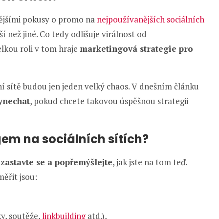
nějšími pokusy o promo na
nejpoužívanějších sociálních
í než jiné. Co tedy odlišuje virálnost od
lkou roli v tom hraje
marketingová strategie pro
ní sítě budou jen jeden velký chaos. V dnešním článku
ynechat
, pokud chcete takovou úspěšnou strategii
gem na sociálních sítích?
,
zastavte se a popřemýšlejte
, jak jste na tom teď.
měřit jsou:
ky, soutěže,
linkbuilding
atd.),