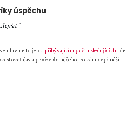
triky úspěchu
lepšit “
í? Nemluvme tu jen o
přibývajícím počtu sledujících
, ale
investovat čas a peníze do něčeho, co vám nepřináší