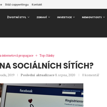
ze
Stáž copywritingu
Kontakt
ŽIVOTNÍ STYL
ZDRAVÍ
INVESTICE
NEMOVITOSTI
 a internetová propagace
Top články
NA SOCIÁLNÍCH SÍTÍCH?
opadu, 2019
Poslední aktualizace
8. srpna, 2020
0 komentář