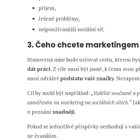
příjem,
řešené problémy,
nejpoužívanější sociální síť.
3. Čeho chcete marketingem 
Stanovená mise bude určovat cestu, kterou byst
dát práci
. Z cíle musí být jasné, k čemu svou 
musí odrážet
podstatu vaší značky
. Nezapomí
Cíl by mohl být například:
„Vzdělat současné a p
zaměřením na marketing na sociálních sítích.“
Jak
o poznání
snadněji
.
Pokud se jednotlivé příspěvky neshodují s vaš
ne žvanilům.