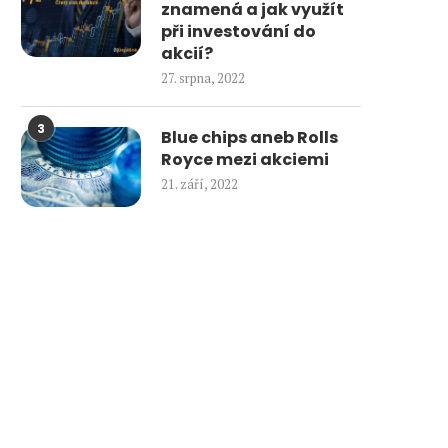
znamená a jak využít
při investování do
akcií?
27. srpna, 2022
3
Blue chips aneb Rolls
Royce mezi akciemi
21. září, 2022