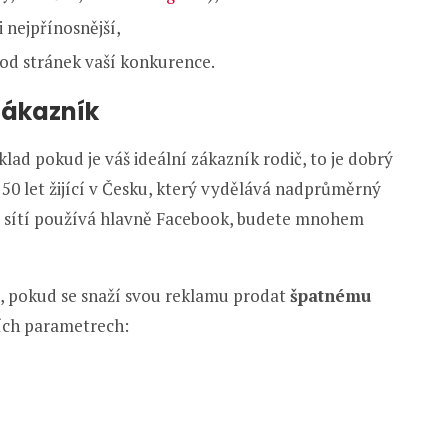
i nejpřínosnější,
ší od stránek vaší konkurence.
 zákazník
klad pokud je váš ideální zákazník rodič, to je dobrý
 50 let žijící v Česku, který vydělává nadprůměrný
ích sítí používá hlavně Facebook, budete mnohem
e, pokud se snaží svou reklamu prodat
špatnému
cích parametrech: