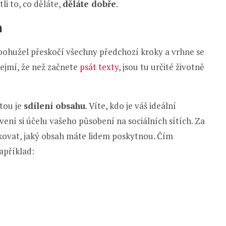
li to, co děláte,
děláte dobře
.
h
 bohužel přeskočí všechny předchozí kroky a vrhne se
ejmí, že než začnete
psát texty
, jsou tu určité životně
 tou je
sdílení obsahu
. Víte, kdo je váš ideální
ovení si účelu vašeho působení na sociálních sítích. Za
ovat, jaký obsah máte lidem poskytnou. Čím
apříklad: