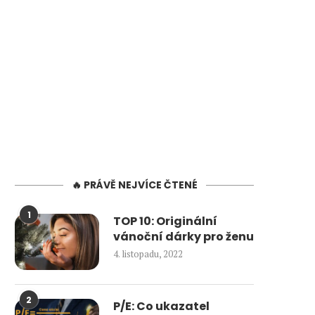
🔥 PRÁVĚ NEJVÍCE ČTENÉ
1
TOP 10: Originální
vánoční dárky pro ženu
4. listopadu, 2022
2
P/E: Co ukazatel