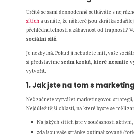
Určitě se sami dennodenně setkáváte s nejrůz
sítích
a uznáte, že některé jsou zkrátka zdařilejš
přehlédnutelnosti a zábavnost od trapnosti? Ve
sociální sítě
.
Je nezbytná. Pokud ji nebudete mít, vaše sociál
si představíme
sedm kroků, které nesmíte v
vytvořit.
1. Jak jste na tom s marketin
Než začnete vytvářet marketingovou strategii
Nejdůležitější oblasti, na které byste se měli za
Na jakých sítích jste v současnosti aktivní,
zda jsou vaše stránky optimalizované (fot