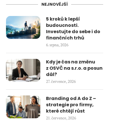
NEJNOVĚJŠÍ
5 kroků k lepší
budoucnosti.
Investujte do sebe i do
finančních trhů
6. srpna, 2026
Kdy je čas na změnu
z OSVČ na s.r.o. a posun
dál?
27. července, 2026
Branding od A do Z –
strategie pro firmy,
které chtějí růst
21. července, 2026