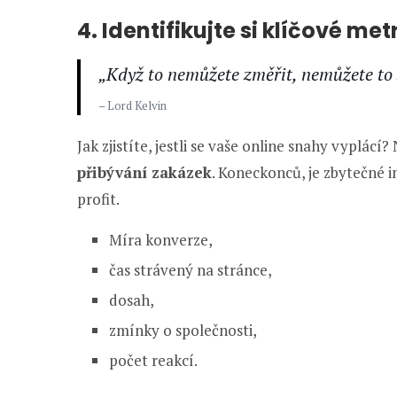
4. Identifikujte si klíčové me
„Když to nemůžete změřit, nemůžete to z
– Lord Kelvin
Jak zjistíte, jestli se vaše online snahy vyplác
přibývání zakázek
. Koneckonců, je zbytečné 
profit.
Míra konverze,
čas strávený na stránce,
dosah,
zmínky o společnosti,
počet reakcí.