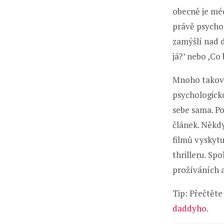
obecně je méd
právě psychol
zamýšlí nad d
já?’ nebo ,Co
Mnoho takovýc
psychologicko
sebe sama. Po
článek. Někdy
filmů vyskytu
thrilleru. Sp
prožíváních 
Tip: Přečtěte
daddyho
.