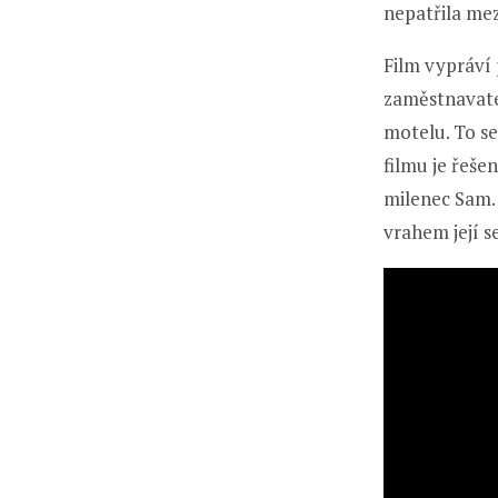
nepatřila me
Film vypráví
zaměstnavatel
motelu. To se
filmu je řešen
milenec Sam. 
vrahem její s