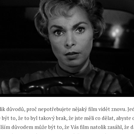
lik důvodů, proč nepotřebujete nějaký film vidět znovu. Je
ýt to, že to byl takový brak, že jste měli co dělat, abyste
lším důvodem může být to, že Vás film natolik zasáhl, že d