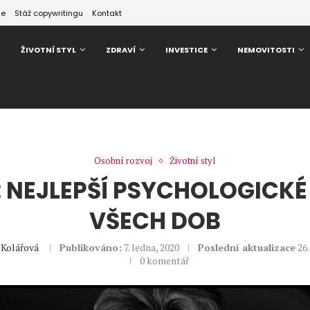
ze
Stáž copywritingu
Kontakt
ŽIVOTNÍ STYL
ZDRAVÍ
INVESTICE
NEMOVITOSTI
Osobní rozvoj
Životní styl
: NEJLEPŠÍ PSYCHOLOGICKÉ
VŠECH DOB
 Kolářová
Publikováno:
7. ledna, 2020
Poslední aktualizace
26
0 komentář