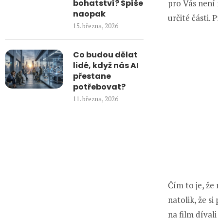
bohatství? Spíše
pro Vás není 
naopak
určité části.
15. března, 2026
Co budou dělat
lidé, když nás AI
přestane
potřebovat?
11. března, 2026
Čím to je, že
natolik, že s
na film dívali