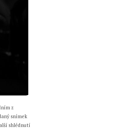
dním z
 daný snímek
alší shlédnutí