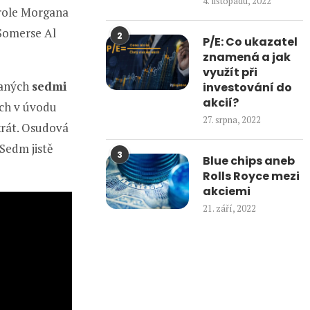
4. listopadu, 2022
é role Morgana
 Somerse Al
2
P/E: Co ukazatel
znamená a jak
využít při
ovaných
sedmi
investování do
akcií?
ech v úvodu
27. srpna, 2022
krát. Osudová
Sedm jistě
3
Blue chips aneb
Rolls Royce mezi
akciemi
21. září, 2022