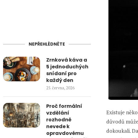
NEPŘEHLÉDNĚTE
Zrnková káva a
5 jednoduchých
snídaní pro
každý den
25. června, 2026
Proč formální
Existuje něko
vzdělání
rozhodně
důvodů může b
nevede k
dokoukali. Da
opravdovému