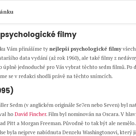
lánku
 psychologické filmy
ku Vám přinášíme ty
nejlepší psychologické filmy
všech
 staršího data vydání (až rok 1960), ale také filmy z nedávn
lo úplně jednoduché pro Vás vybrat těchto sedm filmů. Po
me se v redakci shodli právě na těchto snímcích.
995)
ller Sedm (v anglickém originále Se7en nebo Seven) byl na
val ho
David Fincher
. Film byl nominován na Oscara. V hlav
rad Pitt a Morgan Freeman. Původně to tak být ale nemělo.
lse byla nejprve nabídnuta Denzelu Washingtonovi, který ji