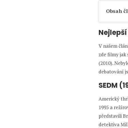
Obsah č
Nejlepší
V našem člán
zde filmy jak
(2010). Neby
debatování js
SEDM (1
Americký thri
1995 a režíro
představili B
detektiva Mil