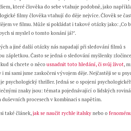
iem, které člověka do sebe vtahuje podobně, jako napříkla
ogické filmy člověka vtahují do děje nejvíce. Člověk se ča
ějem ve filmu. Může si pokládat i takové otázky jako: ,Co 
 bych si myslel o tomto konání já?’.
h a jiné další otázky nás napadají při sledování filmů s
u zápletkou. Často se jedná o sledování myšlenky zločince
kud si chcete o něco
usnadnit toto hledání, či svůj život
, m
 i mi sami jsme zaskočeni vývojem děje. Nejčastěji se u ps
je psychologický thriller. Jedná se o spojení psychologické
olečnými znaky jsou: témata pojednávající o lidských roviná
a duševních procesech v kombinaci s napětím.
 si také článek,
jak se naučit rychle italsky
nebo o
fenoménu