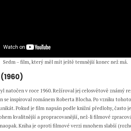
Sedm – film, který měl mít ještě temnější konec než má.
(1960)
yl natočen v roce 1960. Režíroval jej celosvětově známý re
n se inspiroval románem Roberta Blocha. Po vzniku tohoto
 unikát. Pokud je film napsán podle knižní předlohy, často je
em kvalitnější a propracovanější, než-li filmové zpracov
 naopak. Kniha je oproti filmové verzi mnohem slabší (roz