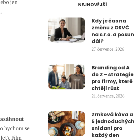
nebo jen
NEJNOVĚJŠÍ
.
Kdy je čas na
změnu z OSVČ
na s.r.o. a posun
dál?
27. července, 2026
Branding od A
do Z – strategie
pro firmy, které
chtějí růst
21. července, 2026
Zrnková káva a
zasáhnout
5 jednoduchých
ako bychom se
snídaní pro
každý den
let). Film