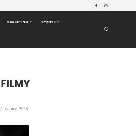
MARKETING
BYZNYS
 FILMY
. července, 2023