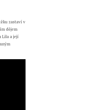
těku zastaví v
ším dějem
Lila a její
jemným