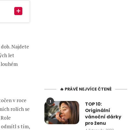
 dob. Najdete
ých let
 dlouhém
🔥 PRÁVĚ NEJVÍCE ČTENÉ
točen v roce
1
TOP 10:
ních rolích se
Originální
vánoční dárky
 Role
pro ženu
 odmítl s tím,