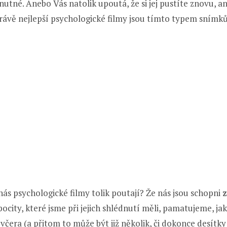
nutné. Anebo Vás natolik upoutá, že si jej pustíte znovu, a
 Právě nejlepší psychologické filmy jsou tímto typem snímků
 nás psychologické filmy tolik poutají? Že nás jsou schopni
i pocity, které jsme při jejich shlédnutí měli, pamatujeme, j
 včera (a přitom to může být již několik, či dokonce desítky 