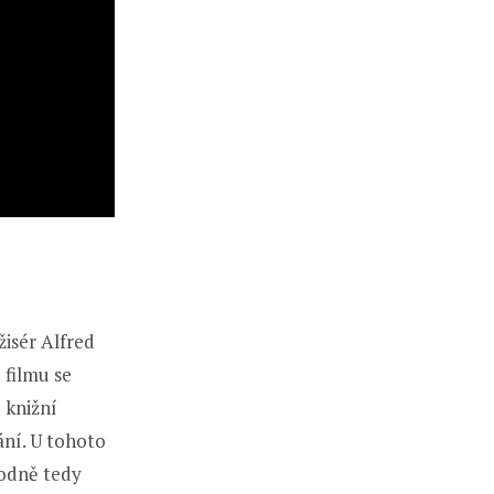
žisér Alfred
 filmu se
 knižní
ání. U tohoto
hodně tedy