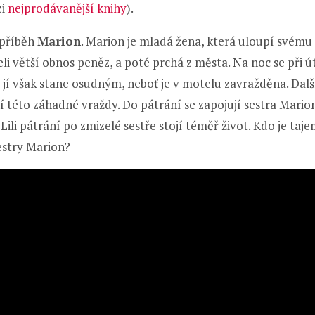
zi
nejprodávanější knihy
).
 příběh
Marion
. Marion je mladá žena, která uloupí svému
i větší obnos peněz, a poté prchá z města. Na noc se při ú
 jí však stane osudným, neboť je v motelu zavražděna. Dal
í této záhadné vraždy. Do pátrání se zapojují sestra Marion 
Lili pátrání po zmizelé sestře stojí téměř život. Kdo je ta
estry Marion?