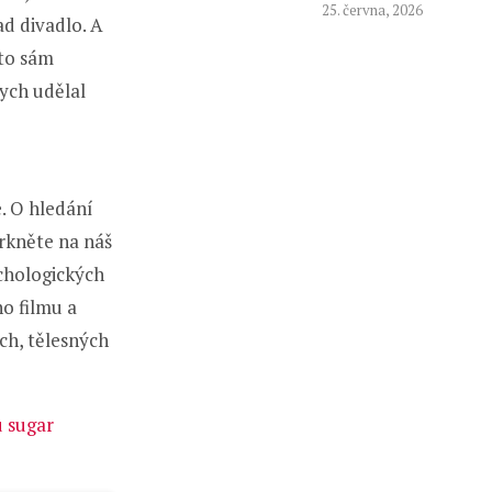
25. června, 2026
d divadlo. A
sto sám
bych udělal
. O hledání
rkněte na náš
ychologických
ho filmu a
ch, tělesných
 sugar