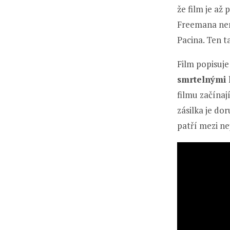
že film je až
Freemana nemě
Pacina. Ten t
Film popisuje
smrtelnými 
filmu začína
zásilka je do
patří mezi ne