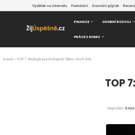
Výdělek na internetu
Podnikání
Srovnání půjček
Recen
FINANCE
OSOBNÍ ROZVOJ
PRÁCE Z DOMU
Domů
»
TOP 7: Nejlepší psychologické filmy všech dob
TOP 7
napsáno
Anna