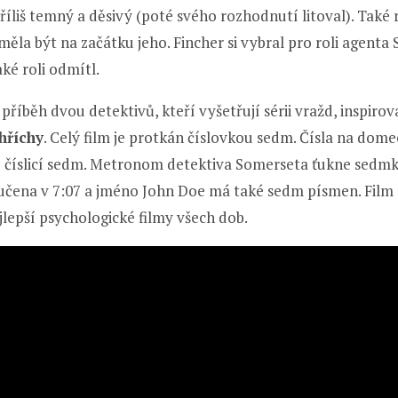
 příliš temný a děsivý (poté svého rozhodnutí litoval). Tak
la být na začátku jeho. Fincher si vybral pro roli agenta
aké roli odmítl.
 příběh dvou detektivů, kteří vyšetřují sérii vražd, inspir
hříchy
. Celý film je protkán číslovkou sedm. Čísla na dom
jí číslicí sedm. Metronom detektiva Somerseta ťukne sedm
ručena v 7:07 a jméno John Doe má také sedm písmen. Film 
jlepší psychologické filmy všech dob.