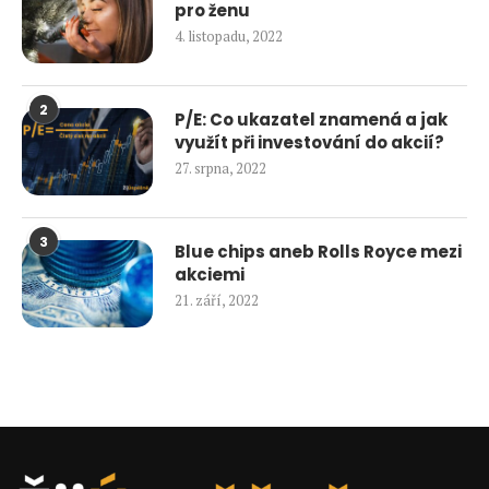
pro ženu
4. listopadu, 2022
2
P/E: Co ukazatel znamená a jak
využít při investování do akcií?
27. srpna, 2022
3
Blue chips aneb Rolls Royce mezi
akciemi
21. září, 2022