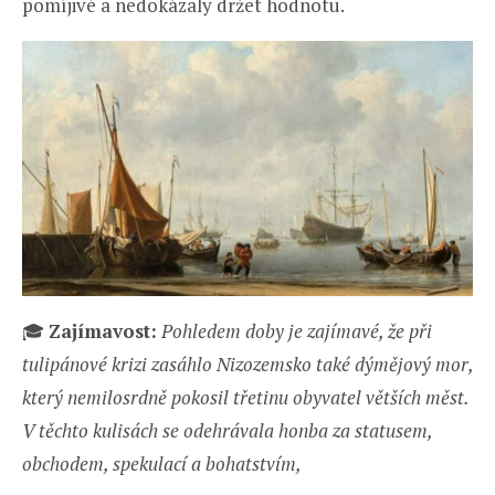
pomíjivé a nedokázaly držet hodnotu.
🎓
Zajímavost:
Pohledem doby je zajímavé, že při
tulipánové krizi zasáhlo Nizozemsko také dýmějový mor,
který nemilosrdně pokosil třetinu obyvatel větších měst.
V těchto kulisách se odehrávala honba za statusem,
obchodem, spekulací a bohatstvím,