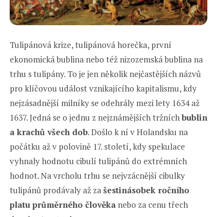
Tulipánová krize, tulipánová horečka, první
ekonomická bublina nebo též nizozemská bublina na
trhu s tulipány. To je jen několik nejčastějších názvů
pro klíčovou událost vznikajícího kapitalismu, kdy
nejzásadnější milníky se odehrály mezi lety 1634 až
1637. Jedná se o jednu z nejznámějších tržních
bublin
a krachů všech dob
. Došlo k ní v Holandsku na
počátku až v polovině 17. století, kdy spekulace
vyhnaly hodnotu cibulí tulipánů do extrémních
hodnot. Na vrcholu trhu se nejvzácnější cibulky
tulipánů prodávaly až za
šestinásobek ročního
platu průměrného člověka
nebo za cenu třech