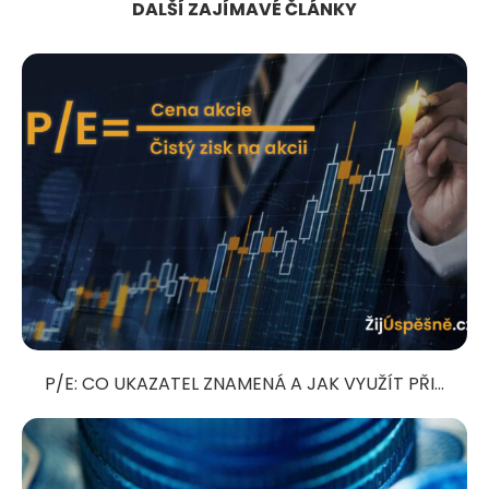
DALŠÍ ZAJÍMAVÉ ČLÁNKY
P/E: CO UKAZATEL ZNAMENÁ A JAK VYUŽÍT PŘI...