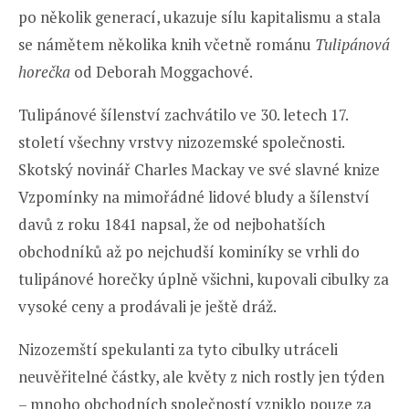
po několik generací, ukazuje sílu kapitalismu a stala
se námětem několika knih včetně románu
Tulipánová
horečka
od Deborah Moggachové.
Tulipánové šílenství zachvátilo ve 30. letech 17.
století všechny vrstvy nizozemské společnosti.
Skotský novinář Charles Mackay ve své slavné knize
Vzpomínky na mimořádné lidové bludy a šílenství
davů z roku 1841 napsal, že od nejbohatších
obchodníků až po nejchudší kominíky se vrhli do
tulipánové horečky úplně všichni, kupovali cibulky za
vysoké ceny a prodávali je ještě dráž.
Nizozemští spekulanti za tyto cibulky utráceli
neuvěřitelné částky, ale květy z nich rostly jen týden
– mnoho obchodních společností vzniklo pouze za