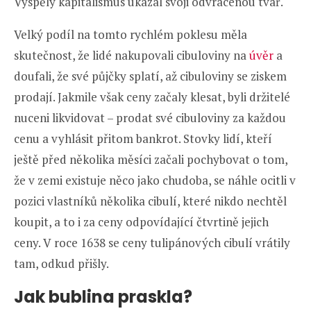
Vyspělý kapitalismus ukázal svoji odvrácenou tvář.
Velký podíl na tomto rychlém poklesu měla
skutečnost, že lidé nakupovali cibuloviny na
úvěr
a
doufali, že své půjčky splatí, až cibuloviny se ziskem
prodají. Jakmile však ceny začaly klesat, byli držitelé
nuceni likvidovat – prodat své cibuloviny za každou
cenu a vyhlásit přitom bankrot. Stovky lidí, kteří
ještě před několika měsíci začali pochybovat o tom,
že v zemi existuje něco jako chudoba, se náhle ocitli v
pozici vlastníků několika cibulí, které nikdo nechtěl
koupit, a to i za ceny odpovídající čtvrtině jejich
ceny. V roce 1638 se ceny tulipánových cibulí vrátily
tam, odkud přišly.
Jak bublina praskla?