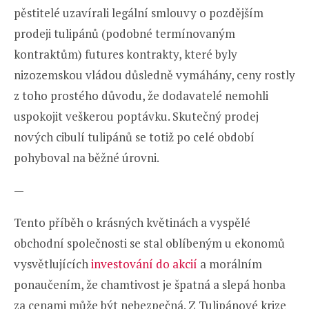
pěstitelé uzavírali legální smlouvy o pozdějším
prodeji tulipánů (podobné termínovaným
kontraktům) futures kontrakty, které byly
nizozemskou vládou důsledně vymáhány, ceny rostly
z toho prostého důvodu, že dodavatelé nemohli
uspokojit veškerou poptávku. Skutečný prodej
nových cibulí tulipánů se totiž po celé období
pohyboval na běžné úrovni.
—
Tento příběh o krásných květinách a vyspělé
obchodní společnosti se stal oblíbeným u ekonomů
vysvětlujících
investování do akcií
a morálním
ponaučením, že chamtivost je špatná a slepá honba
za cenami může být nebezpečná. Z Tulipánové krize