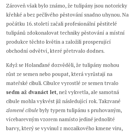
Zároveň však bylo známo, že tulipány jsou notoricky
křehké a bez pečlivého pěstování snadno uhynou. Na
počátku 16. století začali profesionální pěstitelé
tulipánů zdokonalovat techniky pěstování a místní
produkce těchto květin a založili prosperující
obchodní odvětví, které přetrvalo dodnes.
Když se Holanďané dozvěděli, že tulipány mohou
růst ze semen nebo poupat, která vyrůstají na
mateřské cibuli. Cibulce vyrostlé ze semen trvalo
sedm až dvanáct let
, než vykvetla, ale samotná
cibule mohla vykvést již následující rok. Takzvané
zlomené cibule
byly typem tulipánu s pruhovaným,
vícebarevným vzorem namísto jediné jednolité
barvy, který se vyvinul z mozaikového kmene viru,