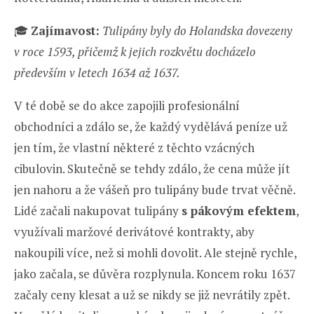
🎓
Zajímavost:
Tulipány byly do Holandska dovezeny
v roce 1593, přičemž k jejich rozkvětu docházelo
především v letech 1634 až 1637.
V té době se do akce zapojili profesionální
obchodníci a zdálo se, že každý vydělává peníze už
jen tím, že vlastní některé z těchto vzácných
cibulovin. Skutečně se tehdy zdálo, že cena může jít
jen nahoru a že vášeň pro tulipány bude trvat věčně.
Lidé začali nakupovat tulipány
s pákovým efektem
,
využívali maržové derivátové kontrakty, aby
nakoupili více, než si mohli dovolit. Ale stejně rychle,
jako začala, se důvěra rozplynula. Koncem roku 1637
začaly ceny klesat a už se nikdy se již nevrátily zpět.