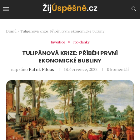
Domů
»
Tulipánová krize: Příběh první ekonomické bubliny
Investice
Top články
TULIPÁNOVÁ KRIZE: PŘÍBĚH PRVNÍ
EKONOMICKÉ BUBLINY
napsáno
Patrik Pilous
18. července, 2022
0 komentář