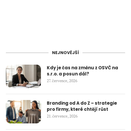
NEJNOVĚJŠÍ
Kdy je čas na změnu z OSVČ na
s.r.o. a posun dál?
27. července, 2026
Branding od A do Z – strategie
pro firmy, které chtějí růst
21. července, 2026