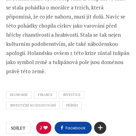
se stala pohádka o morálce a trzích, která
připomíná, že co jde nahoru, musí jít dolů. Navíc se
této pohádky chopila církev jako varování před
hříchy chamtivosti a hrabivosti. Stala se tak nejen
kulturním podobenstvím, ale také náboženskou
apologií. Holandsku ovšem z této krize zůstal tulipán
jako symbol země a tulipánová pole jsou doménou
právě této země.
EKONOMIE
FINANCE
INVESTICE
INVESTIČNÍ ROZHODOVÁNÍ
PŘÍBĚH
2
Facebook
SDÍLET