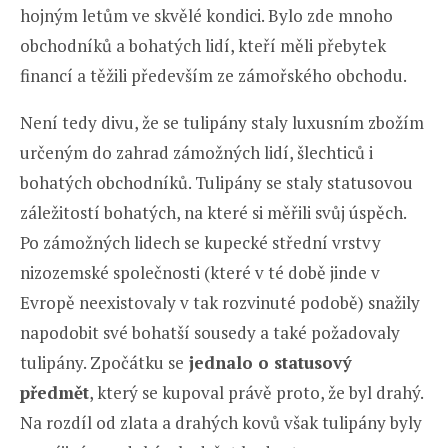
hojným letům ve skvělé kondici. Bylo zde mnoho
obchodníků a bohatých lidí, kteří měli přebytek
financí a těžili především ze zámořského obchodu.
Není tedy divu, že se tulipány staly luxusním zbožím
určeným do zahrad zámožných lidí, šlechticů i
bohatých obchodníků. Tulipány se staly statusovou
záležitostí bohatých, na které si měřili svůj úspěch.
Po zámožných lidech se kupecké střední vrstvy
nizozemské společnosti (které v té době jinde v
Evropě neexistovaly v tak rozvinuté podobě) snažily
napodobit své bohatší sousedy a také požadovaly
tulipány. Zpočátku se
jednalo o statusový
předmět
, který se kupoval právě proto, že byl drahý.
Na rozdíl od zlata a drahých kovů však tulipány byly