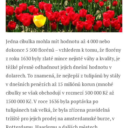
Jedna cibulka mohla mít hodnotu až 4 000 nebo
dokonce 5 500 florénů – vzhledem k tomu, že florény
z roku 1630 byly zlaté mince nejisté váhy a kvality, je
těžké přesně odhadnout jejich dnešní hodnotu v
dolarech. To znamená, že nejlepší z tulipánů by stály
v dnešních penězích až 15 miliónů korun (mnohé
cibulky se však obchodují v rozmezí 500 000 Kč až
1500 000 Kč. V roce 1636 byla poptávka po
tulipánech tak velká, že byla zřízena pravidelná
tržiště pro jejich prodej na amsterdamské burze, v
Rotterdamu, Haarlemu a dalších městech.