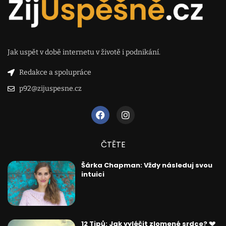
Jak uspět v době internetu v životě i podnikání.
Redakce a spolupráce
p92@zijuspesne.cz
ČTĚTE
Šárka Chapman: Vždy následuj svou
intuici
12 Tipů: Jak vyléčit zlomené srdce? 💔