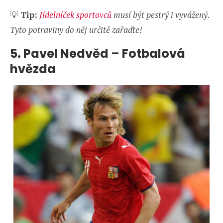
💡
Tip:
Jídelníček sportovců
musí být pestrý i vyvážený.
Tyto potraviny do něj určitě zařaďte!
5.
Pavel Nedvěd – Fotbalová
hvězda