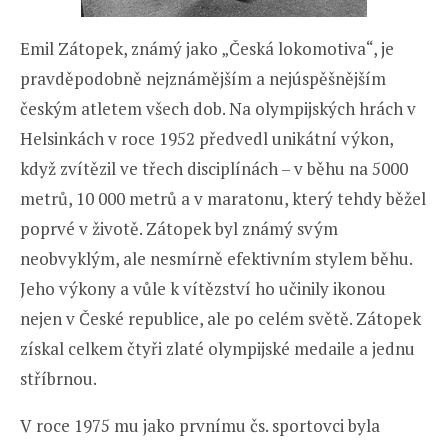
Emil Zátopek, známý jako „Česká lokomotiva“, je
pravděpodobně nejznámějším a nejúspěšnějším
českým atletem všech dob. Na olympijských hrách v
Helsinkách v roce 1952 předvedl unikátní výkon,
když zvítězil ve třech disciplínách – v běhu na 5000
metrů, 10 000 metrů a v maratonu, který tehdy běžel
poprvé v životě. Zátopek byl známý svým
neobvyklým, ale nesmírně efektivním stylem běhu.
Jeho výkony a vůle k vítězství ho učinily ikonou
nejen v České republice, ale po celém světě. Zátopek
získal celkem čtyři zlaté olympijské medaile a jednu
stříbrnou.
V roce 1975 mu jako prvnímu čs. sportovci byla