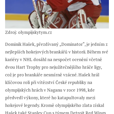
Zdroj: olympijskytym.cz
Dominik Hašek, přezdívaný „Dominator“, je jedním z
nejlepších hokejových brankářů v historii. Během své
kariéry v NHL dosáhl na nespočet ocenění včetně
dvou Hart Trophy pro nejužitečnějšího hráče ligy,
což je pro brankáře nesmírně vzácné. Hašek hrál
klíčovou roli při vítězství České republiky na
olympijských hrách v Naganu v roce 1998, kde
předvedl výkony, které ho katapultovaly mezi
hokejové legendy. Kromě olympijského zlata získal
Hašek také Stanley Cup s týmem Detroit Red Wings.