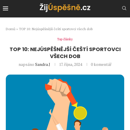
Domů
»
TOP 10: Nejúspěšnější čeští sportovci všech dob
Top články
TOP 10: NEJÚSPĚŠNĚJŠÍ ČEŠTÍ SPORTOVCI
VŠECH DOB
napsáno
Sandra.J
17. října, 2024
0 komentář