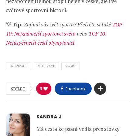
nezapomenutelnou stopu nejen v české, ale i ve
světové sportovní historii.
💡
Tip:
Zajímá vás svět sportu? Přečtěte si také
TOP
10: Nejznámější sportovci světa
nebo
TOP 10:
Nejúspěšnější čeští olympionici.
INSPIRACE
MOTIVACE
SPORT
0
Facebook
SDÍLET
SANDRA.J
Má cesta ke psaní vedla přes stovky