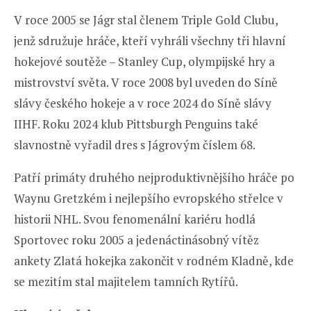
V roce 2005 se Jágr stal členem Triple Gold Clubu,
jenž sdružuje hráče, kteří vyhráli všechny tři hlavní
hokejové soutěže – Stanley Cup, olympijské hry a
mistrovství světa. V roce 2008 byl uveden do Síně
slávy českého hokeje a v roce 2024 do Síně slávy
IIHF. Roku 2024 klub Pittsburgh Penguins také
slavnostně vyřadil dres s Jágrovým číslem 68.
Patří primáty druhého nejproduktivnějšího hráče po
Waynu Gretzkém i nejlepšího evropského střelce v
historii NHL. Svou fenomenální kariéru hodlá
Sportovec roku 2005 a jedenáctinásobný vítěz
ankety Zlatá hokejka zakončit v rodném Kladně, kde
se mezitím stal majitelem tamních Rytířů.