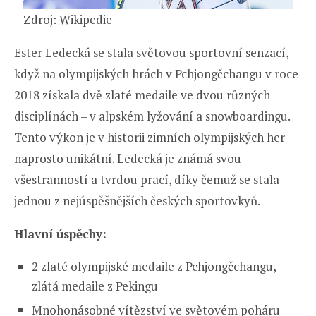
Zdroj: Wikipedie
Ester Ledecká se stala světovou sportovní senzací,
když na olympijských hrách v Pchjongčchangu v roce
2018 získala dvě zlaté medaile ve dvou různých
disciplínách – v alpském lyžování a snowboardingu.
Tento výkon je v historii zimních olympijských her
naprosto unikátní. Ledecká je známá svou
všestranností a tvrdou prací, díky čemuž se stala
jednou z nejúspěšnějších českých sportovkyň.
Hlavní úspěchy:
2 zlaté olympijské medaile z Pchjongčchangu,
zlátá medaile z Pekingu
Mnohonásobné vítězství ve světovém poháru