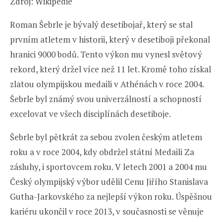
Zdroj: Wikipedie
Roman Šebrle je bývalý desetibojař, který se stal
prvním atletem v historii, který v desetiboji překonal
hranici 9000 bodů. Tento výkon mu vynesl světový
rekord, který držel více než 11 let. Kromě toho získal
zlatou olympijskou medaili v Athénách v roce 2004.
Šebrle byl známý svou univerzálností a schopností
excelovat ve všech disciplínách desetiboje.
Šebrle byl pětkrát za sebou zvolen českým atletem
roku a v roce 2004, kdy obdržel státní Medaili Za
zásluhy, i sportovcem roku. V letech 2001 a 2004 mu
Český olympijský výbor udělil Cenu Jiřího Stanislava
Gutha-Jarkovského za nejlepší výkon roku. Úspěšnou
kariéru ukončil v roce 2013, v současnosti se věnuje