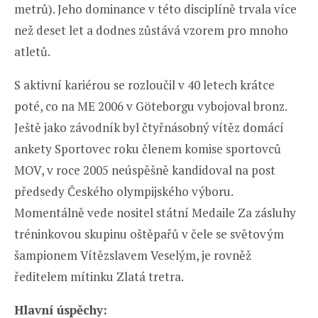
metrů). Jeho dominance v této disciplíně trvala více
než deset let a dodnes zůstává vzorem pro mnoho
atletů.
S aktivní kariérou se rozloučil v 40 letech krátce
poté, co na ME 2006 v Göteborgu vybojoval bronz.
Ještě jako závodník byl čtyřnásobný vítěz domácí
ankety Sportovec roku členem komise sportovců
MOV, v roce 2005 neúspěšně kandidoval na post
předsedy Českého olympijského výboru.
Momentálně vede nositel státní Medaile Za zásluhy
tréninkovou skupinu oštěpařů v čele se světovým
šampionem Vítězslavem Veselým, je rovněž
ředitelem mítinku Zlatá tretra.
Hlavní úspěchy: