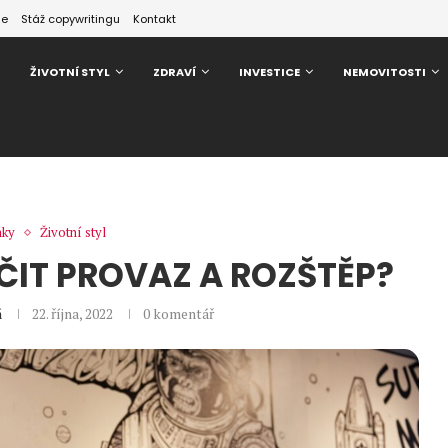
ze
Stáž copywritingu
Kontakt
ŽIVOTNÍ STYL
ZDRAVÍ
INVESTICE
NEMOVITOSTI
nky
Životní styl
ČIT PROVAZ A ROZŠTĚP?
á
22. října, 2022
0 komentář