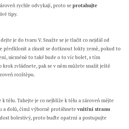
e zároveň rychle odvykají, proto se
protahujte
ivé tipy.
jte je do tvaru V. Snažte se je tlačit co nejdál od
ce předklonit a zkusit se dotknout lokty země, pokud to
ní, nicméně to také bude o to víc bolet, s tím
o krok zvládnete, pak se v něm můžete snažit ještě
roveň rozštěpu.
 k tělu. Tahejte je co nejblíže k tělu a zároveň mějte
ru a dolů, čímž výborně protáhnete
vnitřní stranu
a dost bolestivý, proto buďte opatrní a postupujte