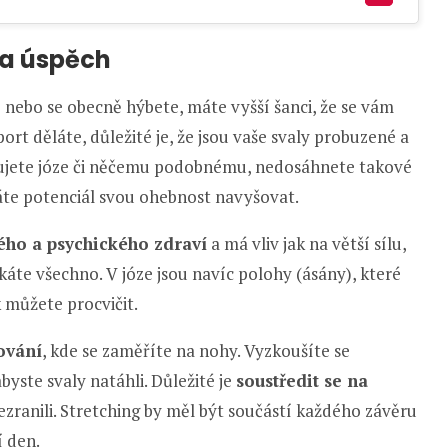
na úspěch
e nebo se obecně hýbete, máte vyšší šanci, že se vám
port děláte, důležité je, že jsou vaše svaly probuzené a
ěnujete józe či něčemu podobnému, nedosáhnete takové
 máte potenciál svou ohebnost navyšovat.
ého a psychického zdraví
a má vliv jak na větší sílu,
skáte všechno. V józe jsou navíc polohy (ásány), které
 můžete procvičit.
ování
, kde se zaměříte na nohy. Vyzkoušíte se
yste svaly natáhli. Důležité je
soustředit se na
nezranili. Stretching by měl být součástí každého závěru
í den.