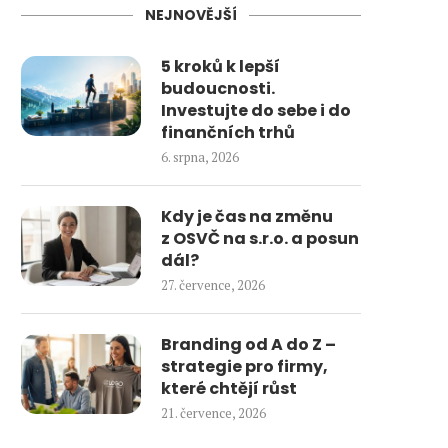
NEJNOVĚJŠÍ
5 kroků k lepší
budoucnosti.
Investujte do sebe i do
finančních trhů
6. srpna, 2026
Kdy je čas na změnu
z OSVČ na s.r.o. a posun
dál?
27. července, 2026
Branding od A do Z –
strategie pro firmy,
které chtějí růst
21. července, 2026