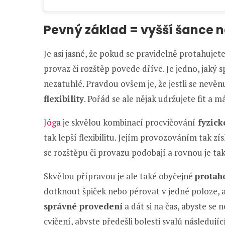
Pevný základ = vyšší šance 
Je asi jasné, že pokud se pravidelně protahujet
provaz či rozštěp povede dříve. Je jedno, jaký s
nezatuhlé. Pravdou ovšem je, že jestli se nev
flexibility
. Pořád se ale nějak udržujete fit a
Jóga
je skvělou kombinací procvičování
fyzick
tak lepší flexibilitu. Jejím provozováním tak zí
se rozštěpu či provazu podobají a rovnou je tak
Skvělou přípravou je ale také obyčejné
protah
dotknout špiček nebo pérovat v jedné poloze, ab
správné provedení
a dát si na čas, abyste se 
cvičení, abyste předešli bolesti svalů následujíc