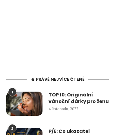
🔥 PRÁVĚ NEJVÍCE ČTENÉ
1
TOP 10: Originální
vánoční dárky pro ženu
4. listopadu, 2022
2
P/E: Co ukazatel