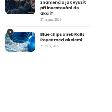
znamená a jak využít
při investování do
akcií?
27. srpna, 2022
3
Blue chips aneb Rolls
Royce mezi akciemi
21. září, 2022