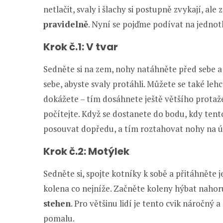
netlačit, svaly i šlachy si postupně zvykají, al
pravidelně
. Nyní se pojďme podívat na jednotl
Krok č.1: V tvar
Sedněte si na zem, nohy natáhněte před sebe a de
sebe, abyste svaly protáhli. Můžete se také leh
dokážete – tím dosáhnete ještě většího protaže
počítejte. Když se dostanete do bodu, kdy tent
posouvat dopředu, a tím roztahovat nohy na ú
Krok č.2: Motýlek
Sedněte si, spojte kotníky k sobě a přitáhněte je
kolena co nejníže. Začněte koleny hýbat naho
stehen
. Pro většinu lidí je tento cvik náročný 
pomalu.