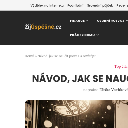
Výdělek na internetu
Podnikání
Srovnání půjček
Recen
FINANCE
OSOBNÍ ROZVOJ
PRÁCE Z DOMU
Domů
»
Návod, jak se naučit provaz a rozštěp?
Top člá
NÁVOD, JAK SE NAU
napsáno
Eliška Vachkov