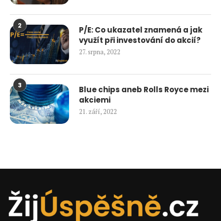
2
P/E: Co ukazatel znamená a jak
využít při investování do akcií?
27. srpna, 2022
3
Blue chips aneb Rolls Royce mezi
akciemi
21. září, 2022