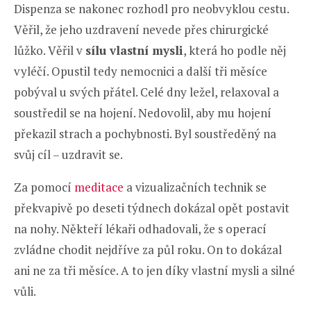
Dispenza se nakonec rozhodl pro neobvyklou cestu.
Věřil, že jeho uzdravení nevede přes chirurgické
lůžko. Věřil v
sílu vlastní mysli
, která ho podle něj
vyléčí. Opustil tedy nemocnici a další tři měsíce
pobýval u svých přátel. Celé dny ležel, relaxoval a
soustředil se na hojení. Nedovolil, aby mu hojení
překazil strach a pochybnosti. Byl soustředěný na
svůj cíl – uzdravit se.
Za pomocí
meditace
a vizualizačních technik se
překvapivě po deseti týdnech dokázal opět postavit
na nohy. Někteří lékaři odhadovali, že s operací
zvládne chodit nejdříve za půl roku. On to dokázal
ani ne za tři měsíce. A to jen díky vlastní mysli a silné
vůli.