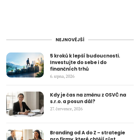
NEJNOVĚJŠÍ
5 kroků k lepší budoucnosti.
Investujte do sebe i do
finančních trhů
6. srpna, 2026
Kdy je čas na změnu z OSVČ na
s.r.o. a posun dál?
27. července, 2026
Branding od A do Z – strategie
pro firmy, které chtějí růst