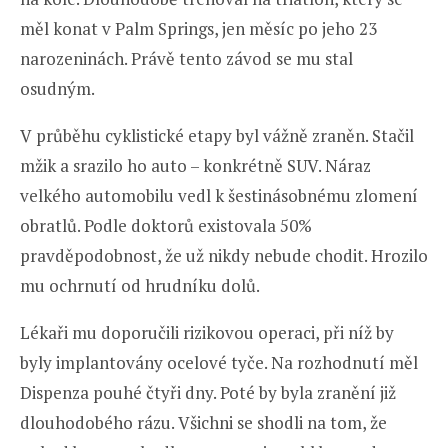
měl konat v Palm Springs, jen měsíc po jeho 23
narozeninách. Právě tento závod se mu stal
osudným.
V průběhu cyklistické etapy byl vážně zraněn. Stačil
mžik a srazilo ho auto – konkrétně SUV. Náraz
velkého automobilu vedl k šestinásobnému zlomení
obratlů. Podle doktorů existovala 50%
pravděpodobnost, že už nikdy nebude chodit. Hrozilo
mu ochrnutí od hrudníku dolů.
Lékaři mu doporučili rizikovou operaci, při níž by
byly implantovány ocelové tyče. Na rozhodnutí měl
Dispenza pouhé čtyři dny. Poté by byla zranění již
dlouhodobého rázu. Všichni se shodli na tom, že