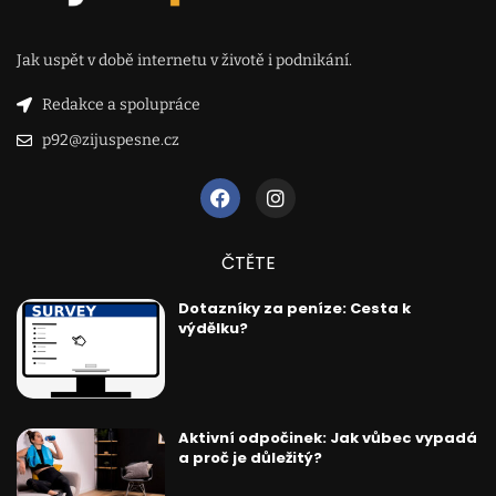
Jak uspět v době internetu v životě i podnikání.
Redakce a spolupráce
p92@zijuspesne.cz
ČTĚTE
Dotazníky za peníze: Cesta k
výdělku?
Aktivní odpočinek: Jak vůbec vypadá
a proč je důležitý?