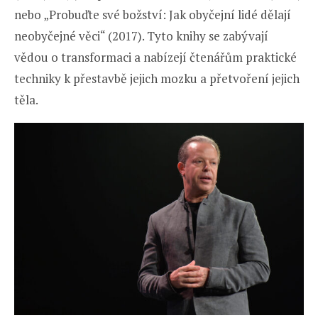
nebo „Probuďte své božství: Jak obyčejní lidé dělají
neobyčejné věci“ (2017). Tyto knihy se zabývají
vědou o transformaci a nabízejí čtenářům praktické
techniky k přestavbě jejich mozku a přetvoření jejich
těla.