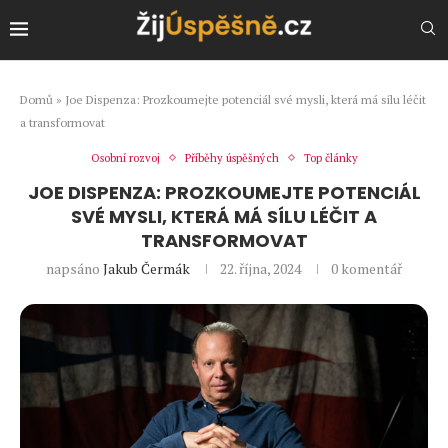
Domů
»
Joe Dispenza: Prozkoumejte potenciál své mysli, která má sílu léčit
a transformovat
Osobní rozvoj
Příběhy úspěšných
Top články
JOE DISPENZA: PROZKOUMEJTE POTENCIÁL
SVÉ MYSLI, KTERÁ MÁ SÍLU LÉČIT A
TRANSFORMOVAT
napsáno
Jakub Čermák
22. října, 2024
0 komentář