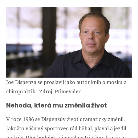
Joe Dispenza se proslavil jako autor knih o mozku a
chiropraktik | Zdroj: Primevideo
Nehoda, která mu změnila život
V roce 1986 se Dispenzův život dramaticky změnil.
Jakožto vášnivý sportovec rád běhal, plaval a jezdil
na kole. Dlouhodobě trénoval na triatlon, který se