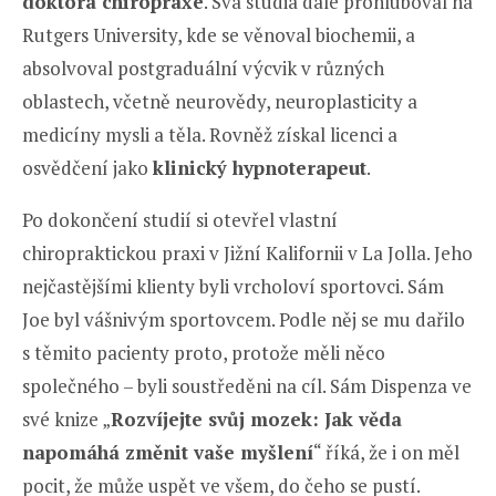
doktora chiropraxe
. Svá studia dále prohluboval na
Rutgers University, kde se věnoval biochemii, a
absolvoval postgraduální výcvik v různých
oblastech, včetně neurovědy, neuroplasticity a
medicíny mysli a těla. Rovněž získal licenci a
osvědčení jako
klinický hypnoterapeut
.
Po dokončení studií si otevřel vlastní
chiropraktickou praxi v Jižní Kalifornii v La Jolla. Jeho
nejčastějšími klienty byli vrcholoví sportovci. Sám
Joe byl vášnivým sportovcem. Podle něj se mu dařilo
s těmito pacienty proto, protože měli něco
společného – byli soustředěni na cíl. Sám Dispenza ve
své knize „
Rozvíjejte svůj mozek: Jak věda
napomáhá změnit vaše myšlení
“ říká, že i on měl
pocit, že může uspět ve všem, do čeho se pustí.