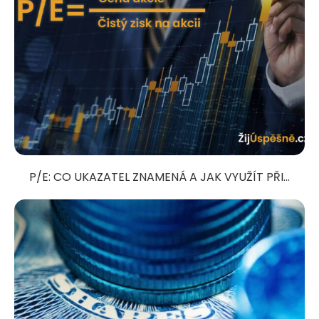
P/E: CO UKAZATEL ZNAMENÁ A JAK VYUŽÍT PŘI...