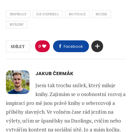
INSPIRACE
JOE DISPENZA
MOTIVACE
MOZEK
MYŠLENÍ
0
Facebook
SDÍLET
JAKUB ČERMÁK
Jsem tak trochu snílek, který miluje
knihy. Zajímám se o osobnostní rozvoj a
inspirací pro mě jsou právě knihy o seberozvoji a
příběhy slavných. Ve volném čase rád jezdím na
výlety, učím se španělsky na Duolingu, cvičím nebo
vytvářím kontent na sociální sítě. Jo a mám kočku.