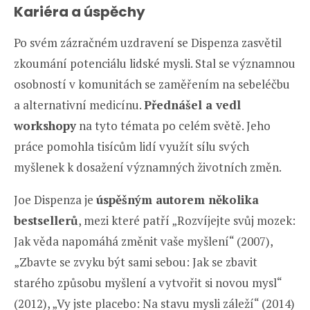
Kariéra a úspěchy
Po svém zázračném uzdravení se Dispenza zasvětil
zkoumání potenciálu lidské mysli. Stal se významnou
osobností v komunitách se zaměřením na sebeléčbu
a alternativní medicínu.
Přednášel a vedl
workshopy
na tyto témata po celém světě. Jeho
práce pomohla tisícům lidí využít sílu svých
myšlenek k dosažení významných životních změn.
Joe Dispenza je
úspěšným autorem několika
bestsellerů
, mezi které patří „Rozvíjejte svůj mozek:
Jak věda napomáhá změnit vaše myšlení“ (2007),
„Zbavte se zvyku být sami sebou: Jak se zbavit
starého způsobu myšlení a vytvořit si novou mysl“
(2012), „Vy jste placebo: Na stavu mysli záleží“ (2014)