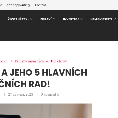
ze
Stáž copywritingu
Kontakt
ŽIVOTNÍ STYL
ZDRAVÍ
INVESTICE
NEMOVITOSTI
rozvoj
Příběhy úspěšných
Top články
A JEHO 5 HLAVNÍCH
IČNÍCH RAD!
á
27. června, 2023
0 komentář