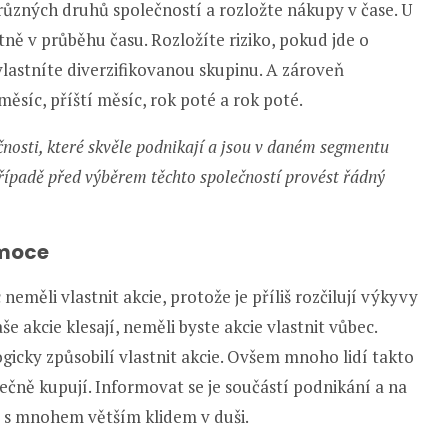
 různých druhů společností a rozložte nákupy v čase. U
ntně v průběhu času. Rozložíte riziko, pokud jde o
 vlastníte diverzifikovanou skupinu. A zároveň
měsíc, příští měsíc, rok poté a rok poté.
ečnosti, které skvěle podnikají a jsou v daném segmentu
 případě před výběrem těchto společností provést řádný
emoce
neměli vlastnit akcie, protože je příliš rozčilují výkyvy
e akcie klesají, neměli byste akcie vlastnit vůbec.
icky způsobilí vlastnit akcie. Ovšem mnoho lidí takto
ečně kupují. Informovat se je součástí podnikání a na
 s mnohem větším klidem v duši.