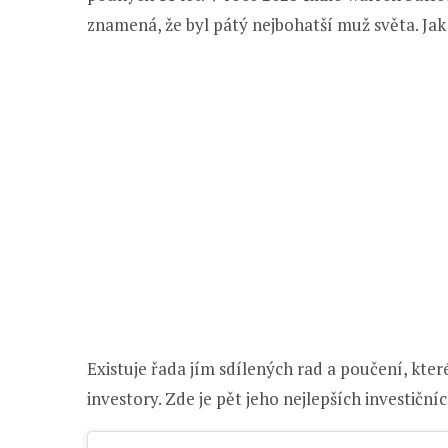
znamená, že byl pátý nejbohatší muž světa. Jak 
Existuje řada jím sdílených rad a poučení, kter
investory. Zde je pět jeho nejlepších investičn