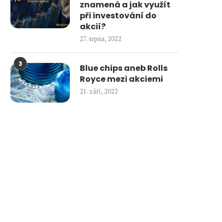
znamená a jak využít
při investování do
akcií?
27. srpna, 2022
3
Blue chips aneb Rolls
Royce mezi akciemi
21. září, 2022