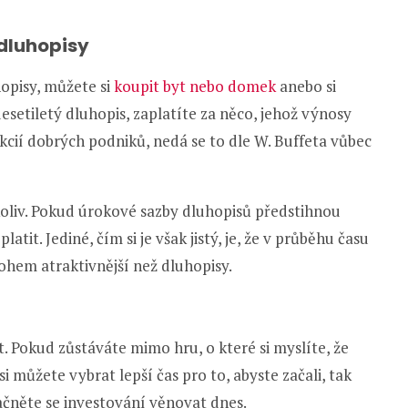
 dluhopisy
opisy, můžete si
koupit byt nebo domek
anebo si
esetiletý dluhopis, zaplatíte za něco, jehož výnosy
ií dobrých podniků, nedá se to dle W. Buffeta vůbec
okoliv. Pokud úrokové sazby dluhopisů předstihnou
tit. Jediné, čím si je však jistý, je, že v průběhu času
nohem atraktivnější než dluhopisy.
t. Pokud zůstáváte mimo hru, o které si myslíte, že
i můžete vybrat lepší čas pro to, abyste začali, tak
ačněte se investování věnovat dnes.