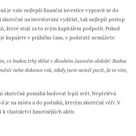
 je vaše nejlepší finanční investice vypravit se do
i skutečně na investování vydělat, tak nejlepší postup
iků, které stojí za to svým kapitálem podpořit. Pokud
ud je kupujete v průběhu času, v podstatě nemůžete
m, co budou trhy dělat v dlouhém časovém období: Budou
, měsíc nebo dokonce rok, nikdy jsem neměl pocit, že to vím,
ní skutečně pomáhá budovat lepší svět. Nepřelévá
á je na místa a do podniků, kterým skutečně věří. V
 k vlastnictví hmotnějších aktiv.