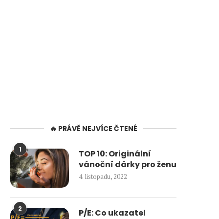
🔥 PRÁVĚ NEJVÍCE ČTENÉ
1
TOP 10: Originální
vánoční dárky pro ženu
4. listopadu, 2022
2
P/E: Co ukazatel