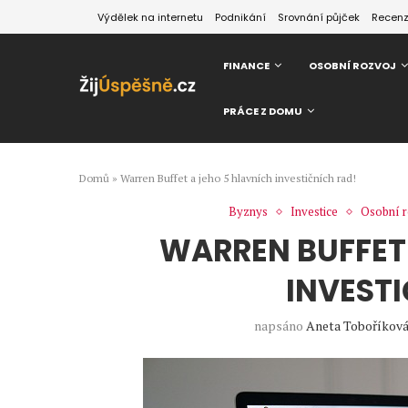
Výdělek na internetu
Podnikání
Srovnání půjček
Recen
FINANCE
OSOBNÍ ROZVOJ
PRÁCE Z DOMU
Domů
»
Warren Buffet a jeho 5 hlavních investičních rad!
Byznys
Investice
Osobní 
WARREN BUFFET 
INVEST
napsáno
Aneta Toboříkov