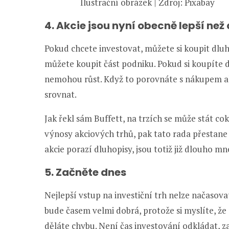
Ilustrační obrázek | Zdroj: Pixabay
4. Akcie jsou nyní obecně lepší než
Pokud chcete investovat, můžete si koupit dluh
můžete koupit část podniku. Pokud si koupíte d
nemohou růst. Když to porovnáte s nákupem akc
srovnat.
Jak řekl sám Buffett, na trzích se může stát c
výnosy akciových trhů, pak tato rada přestane pla
akcie porazí dluhopisy, jsou totiž již dlouho m
5. Začněte dnes
Nejlepší vstup na investiční trh nelze načasova
bude časem velmi dobrá, protože si myslíte, že s
děláte chybu. Není čas investování odkládat, z