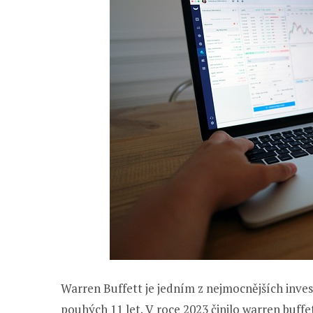
Warren Buffett je jedním z nejmocnějších inves
pouhých 11 let. V roce 2023 činilo warren buffet