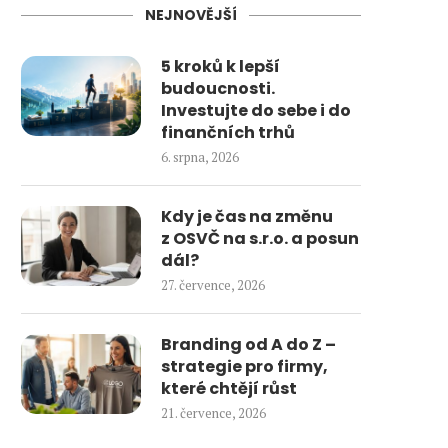
NEJNOVĚJŠÍ
5 kroků k lepší
budoucnosti.
Investujte do sebe i do
finančních trhů
6. srpna, 2026
Kdy je čas na změnu
z OSVČ na s.r.o. a posun
dál?
27. července, 2026
Branding od A do Z –
strategie pro firmy,
které chtějí růst
21. července, 2026