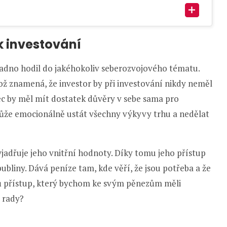
k investování
nadno hodil do jakéhokoliv seberozvojového tématu.
Což znamená, že investor by při investování nikdy neměl
ec by měl mít dostatek důvěry v sebe sama pro
může emocionálně ustát všechny výkyvy trhu a nedělat
jadřuje jeho vnitřní hodnoty. Díky tomu jeho přístup
bliny. Dává peníze tam, kde věří, že jsou potřeba a že
ců přístup, který bychom ke svým pěnezům měli
í rady?