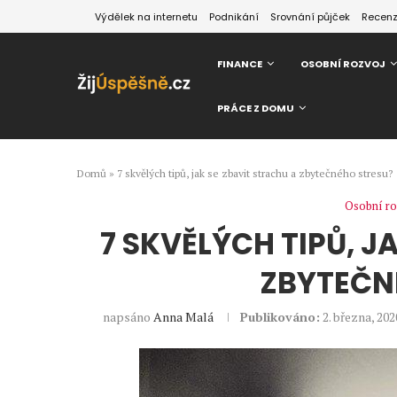
Výdělek na internetu
Podnikání
Srovnání půjček
Recen
FINANCE
OSOBNÍ ROZVOJ
PRÁCE Z DOMU
Domů
»
7 skvělých tipů, jak se zbavit strachu a zbytečného stresu?
Osobní ro
7 SKVĚLÝCH TIPŮ, J
ZBYTEČN
napsáno
Anna Malá
Publikováno:
2. března, 202