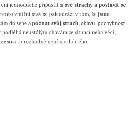
Není jednoduché připustit si
své strachy a postavit se
tento vnitřní stav se pak odráží v tom, že
jsme
 sám do sebe a
poznat svůj strach
, obavu, pochybnost
erý podléhá neustálým obavám ze situací nebo věcí,
tresu
a to rozhodně není nic dobrého.