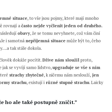
íjemné situace
, to vše jsou pojmy, které mají mnoho
ě rovnají a
často nejde vyčlenit jeden od druhého.
následují
obavy
, že se tomu nevyhnete, což vám činí
le i samotná
nepříjemná situace
může být to, čeho
….a tak stále dokola.
 člověk dokáže pocítit.
Dříve nám sloužil
proto,
že jak se vyvíjí samo lidstvo,
upgraduje se vše s ním
které
strachy zbytečné
, k ničemu nám neslouží,
jen
ormy strachu
, existují i
různé stupně strachu
. Laicky
e ho ale také postupně zničit.”