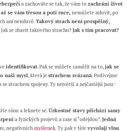
ebezpečí
a zachováte se tak, že vám to
zachrání život
,
až se vám třesou a potí ruce,
nemůžete mluvit, po
ích ani nemluvě.
Takový strach není prospěšný
,
? Jak se zbavit takového strachu?
Jak s tím pracovat?
íve
identifikovat
. Pak se můžete zaměřit na to,
jak se
o naši mysl
, která je
strachem svázaná
. Podívejme
u se strachem spojeny. Ty největší a nejčastější jsou:
šíte ránu a leknete se.
Úzkostné stavy přichází samy
rpení
a fyzických projevů a zase si “odejdou”.
Jedná
tav, negativních
myšlenek
. Ty pak v těle
vyvolají vlnu