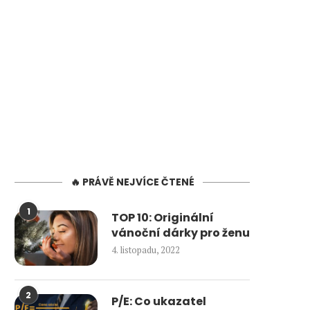
🔥 PRÁVĚ NEJVÍCE ČTENÉ
1
TOP 10: Originální
vánoční dárky pro ženu
4. listopadu, 2022
2
P/E: Co ukazatel