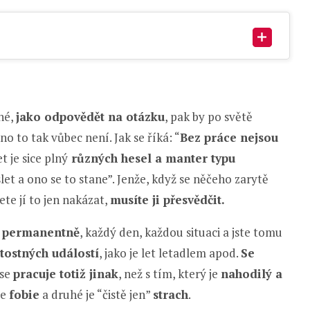
né,
jako odpovědět na otázku
, pak by po světě
o to tak vůbec není. Jak se říká: “
Bez práce nejsou
t je sice plný
různých hesel a manter typu
let a ono se to stane”. Jenže, když se něčeho zarytě
e jí to jen nakázat,
musíte ji přesvědčit.
e permanentně
, každý den, každou situaci a jste tomu
itostných událostí
, jako je let letadlem apod.
Se
 se
pracuje totiž jinak
, než s tím, který je
nahodilý a
je
fobie
a druhé je “čistě jen”
strach
.