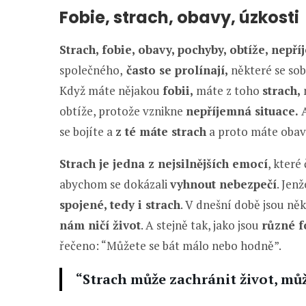
Fobie, strach, obavy, úzkosti
Strach, fobie, obavy, pochyby, obtíže, nepř
společného,
často se prolínají,
některé se sob
Když máte nějakou
fobii,
máte z toho
strach,
obtíže, protože vznikne
nepříjemná situace.
A
se bojíte a
z té máte strach
a proto máte obavy
Strach je jedna z nejsilnějších emocí
, které
abychom se dokázali
vyhnout nebezpečí
. Jen
spojené, tedy i strach
. V dnešní době jsou ně
nám ničí život
. A stejně tak, jako jsou
různé f
řečeno: “Můžete se bát málo nebo hodně”.
“Strach může zachránit život, můž