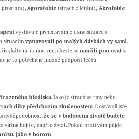
 prostoru),
Agorafobie
(strach z létání),
Akrofobie
rapeut
vystavuje představám o dané situace a
ým situacím
vystavovali po malých dávkách vy sami
.
přivykáte na danou věc, abyste se
naučili pracovat s
e je to potřeba je možné podpořit léčbu
řirozeného hlediska
. Jako je strach ze tmy nebo
trach díky předchozím zkušenostem
. Dostávali jste
í pravděpodobnost,
že se v budoucím životě budete
y se vážně bojíte, např. o život. Pokud proti vám půjde
 hrůzu, jako v hororu
.