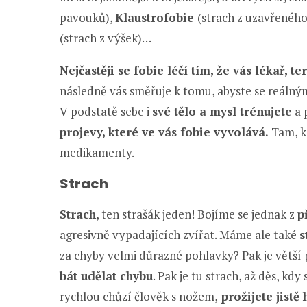
pavouků),
Klaustrofobie
(strach z uzavřeného
(strach z výšek)…
Nejčastěji se fobie léčí tím, že vás lékař, te
následně vás směřuje k tomu, abyste se reáln
V podstatě sebe i
své tělo a mysl trénujete
a 
projevy, které ve vás fobie vyvolává.
Tam, kd
medikamenty.
Strach
Strach
, ten strašák jeden! Bojíme se jednak z
p
agresivně vypadajících zvířat. Máme ale také
s
za chyby velmi důrazné pohlavky? Pak je větš
bát udělat chybu
. Pak je tu strach, až děs, kd
rychlou chůzí člověk s nožem,
prožijete jistě