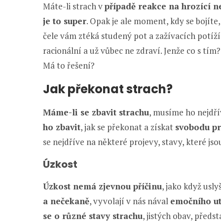
Máte-li strach v
případě reakce na hrozící n
je to super
. Opak je ale moment, kdy se bojíte
čele vám ztéká studený pot a zažívacích potíž
racionální a už vůbec ne zdraví. Jenže co s tím
Má to řešení?
Jak překonat strach?
Máme-li se zbavit strachu
, musíme ho nejdř
ho zbavit
, jak se překonat a získat
svobodu pr
se nejdříve na některé projevy, stavy, které jso
Úzkost
Úzkost nemá zjevnou příčinu
, jako když usly
a nečekaně
, vyvolají v nás nával
emočního ut
se o různé stavy strachu
, jistých obav, předs