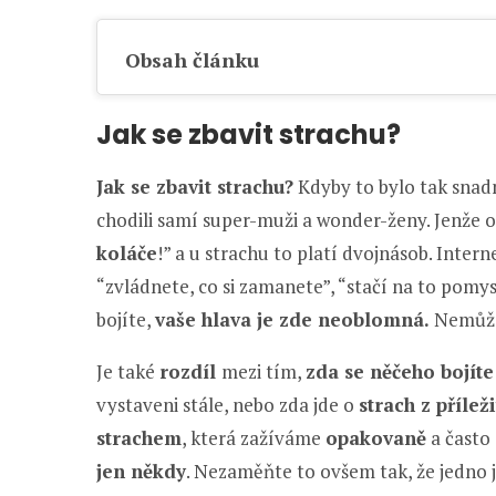
Obsah článku
Jak se zbavit strachu?
Jak se zbavit strachu?
Kdyby to bylo tak snad
chodili samí super-muži a wonder-ženy. Jenže on
koláče
!” a u strachu to platí dvojnásob. Interne
“zvládnete, co si zamanete”, “stačí na to pomys
bojíte,
vaše hlava je zde neoblomná.
Nemůžet
Je také
rozdíl
mezi tím,
zda se něčeho bojít
vystaveni stále, nebo zda jde o
strach z přílež
strachem
, která zažíváme
opakovaně
a často
jen někdy
. Nezaměňte to ovšem tak, že jedno 