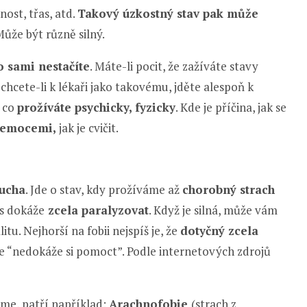
nost, třas, atd.
Takový úzkostný stav pak může
ůže být různě silný.
o sami nestačíte
. Máte-li pocit, že zažíváte stavy
chcete-li k lékaři jako takovému, jděte alespoň k
, co
prožíváte psychicky, fyzicky
. Kde je příčina, jak se
i emocemi,
jak je cvičit.
rucha
. Jde o stav, kdy prožíváme až
chorobný strach
ás dokáže
zcela paralyzovat
. Když je silná, může vám
tu. Nejhorší na fobii nejspíš je, že
dotyčný zcela
le “nedokáže si pomoct”. Podle internetových zdrojů
áme, patří například:
Arachnofobie
(strach z