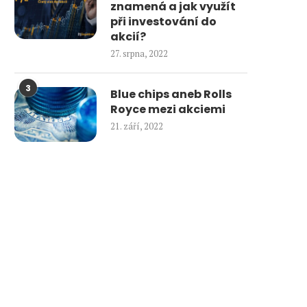
znamená a jak využít
při investování do
akcií?
27. srpna, 2022
3
Blue chips aneb Rolls
Royce mezi akciemi
21. září, 2022