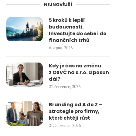
NEJNOVĚJŠÍ
5 kroků k lepší
budoucnosti.
Investujte do sebe i do
finančních trhů
6. srpna, 2026
Kdy je čas na změnu
z OSVČ na s.r.o. a posun
dál?
27. července, 2026
Branding od A do Z –
strategie pro firmy,
které chtějí růst
21. července, 2026