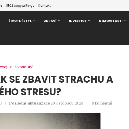
ze
Stáž copywritingu
Kontakt
ŽIVOTNÍ STYL
ZDRAVÍ
INVESTICE
NEMOVITOSTI
zvoj
Životní styl
AK SE ZBAVIT STRACHU A
ÉHO STRESU?
0
Poslední aktualizace
20. listopadu, 2024
0 komentář