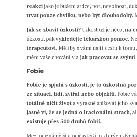
reakcí
jako je bušení srdce, pot, nevolnost, duš
trvat pouze chvilku, nebo být dlouhodobý.
M
Jak se zbavit úzkosti?
Úzkost už je něco,
na c
úzkosti, pak
vyhledejte lékařskou pomoc.
Ne
terapeutovi.
Měli by s vámi najít cestu k tomu
mění vaše chování v a
jak pracovat se svým
Fobie
Fobie je spjatá s úzkostí, je to úzkostná po
ze situací, lidí, zvířat nebo objektů.
Fobie v
totálně ničit život
a výrazně snižovat jeho kvali
jasně ví, že se jedná o iracionální strach
, a
existuje přes 500 druhů fobií.
Mezi nejznámější a nejčastější, o kterých slých