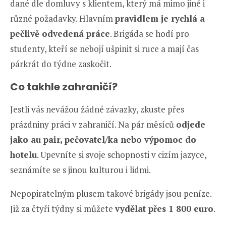
dané dle domluvy s klientem, který má mimo jiné i
různé požadavky. Hlavním
pravidlem je rychlá a
pečlivě odvedená práce
. Brigáda se hodí pro
studenty, kteří se nebojí ušpinit si ruce a mají čas
párkrát do týdne zaskočit.
Co takhle zahraničí?
Jestli vás nevážou žádné závazky, zkuste přes
prázdniny práci v zahraničí. Na pár měsíců
odjede
jako au pair, pečovatel/ka nebo výpomoc do
hotelu
. Upevníte si svoje schopnosti v cizím jazyce,
seznámíte se s jinou kulturou i lidmi.
Nepopiratelným plusem takové brigády jsou peníze.
Již za čtyři týdny si můžete
vydělat přes 1 800 euro
.