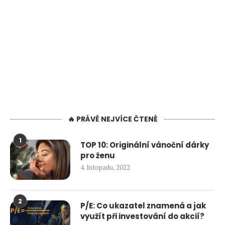
🔥 PRÁVĚ NEJVÍCE ČTENÉ
1
TOP 10: Originální vánoční dárky
pro ženu
4. listopadu, 2022
2
P/E: Co ukazatel znamená a jak
využít při investování do akcií?