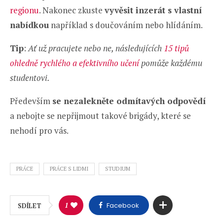
regionu
. Nakonec zkuste
vyvěsit inzerát s vlastní
nabídkou
například s doučováním nebo hlídáním.
Tip
:
Ať už pracujete nebo ne, následujících
15 tipů
ohledně rychlého a efektivního učení
pomůže každému
studentovi.
Především
se nezalekněte odmítavých odpovědí
a nebojte se nepřijmout takové brigády, které se
nehodí pro vás.
PRÁCE
PRÁCE S LIDMI
STUDIUM
1
Facebook
SDÍLET