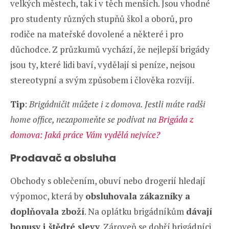
velkých městech, tak i v těch menších. Jsou vhodné
pro studenty různých stupňů škol a oborů, pro
rodiče na mateřské dovolené a některé i pro
důchodce. Z průzkumů vychází, že nejlepší brigády
jsou ty, které lidi baví, vydělají si peníze, nejsou
stereotypní a svým způsobem i člověka rozvíjí.
Tip
:
Brigádničit můžete i z domova. Jestli máte radši
home office, nezapomeňte se podívat na
Brigáda z
domova: Jaká práce Vám vydělá nejvíce?
Prodavač a obsluha
Obchody s oblečením, obuví nebo drogerií hledají
výpomoc, která by
obsluhovala zákazníky a
doplňovala zboží
. Na oplátku brigádníkům
dávají
bonusy i štědré slevy
. Zároveň se dobří brigádníci