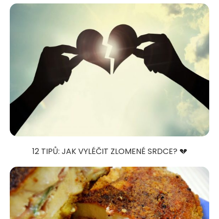
12 TIPŮ: JAK VYLÉČIT ZLOMENÉ SRDCE? 💔