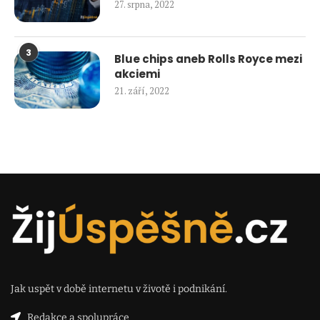
27. srpna, 2022
3
Blue chips aneb Rolls Royce mezi
akciemi
21. září, 2022
Jak uspět v době internetu v životě i podnikání.
Redakce a spolupráce