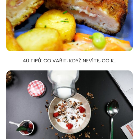
40 TIPŮ: CO VAŘIT, KDYŽ NEVÍTE, CO K...