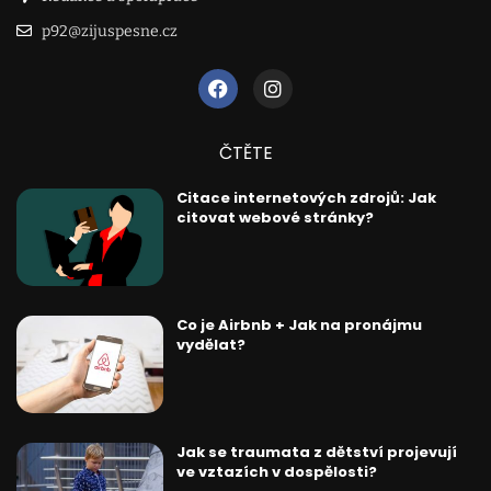
p92@zijuspesne.cz
ČTĚTE
Citace internetových zdrojů: Jak
citovat webové stránky?
Co je Airbnb + Jak na pronájmu
vydělat?
Jak se traumata z dětství projevují
ve vztazích v dospělosti?