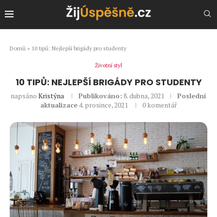
Domů
»
10 tipů: Nejlepší brigády pro studenty
Životní styl
10 TIPŮ: NEJLEPŠÍ BRIGÁDY PRO STUDENTY
napsáno
Kristýna
Publikováno:
8. dubna, 2021
Poslední
aktualizace
4. prosince, 2021
0 komentář