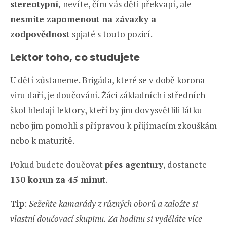
stereotypní,
nevíte, čím vás děti překvapí, ale
nesmíte zapomenout na závazky a
zodpovědnost
spjaté s touto pozicí.
Lektor toho, co studujete
U dětí zůstaneme. Brigáda, které se v době korona
viru daří, je doučování. Žáci základních i středních
škol hledají lektory, kteří by jim dovysvětlili látku
nebo jim pomohli s přípravou k přijímacím zkouškám
nebo k maturitě.
Pokud budete doučovat
přes agentury
, dostanete
130 korun za 45 minut
.
Tip
:
Sežeňte kamarády z různých oborů a založte si
vlastní doučovací skupinu. Za hodinu si vyděláte více