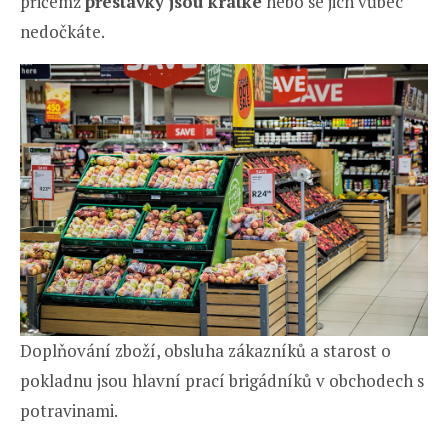
přičemž
přestávky jsou krátké
nebo se jich vůbec
nedočkáte.
Doplňování zboží, obsluha zákazníků a starost o
pokladnu jsou hlavní prací brigádníků v obchodech s
potravinami.