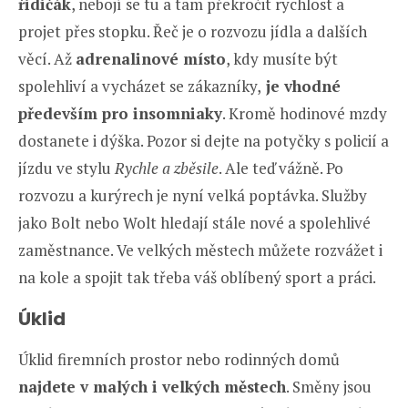
řidičák
, nebojí se tu a tam překročit rychlost a
projet přes stopku. Řeč je o rozvozu jídla a dalších
věcí. Až
adrenalinové místo
, kdy musíte být
spolehliví a vycházet se zákazníky,
je vhodné
především pro insomniaky
. Kromě hodinové mzdy
dostanete i dýška. Pozor si dejte na potyčky s policií a
jízdu ve stylu
Rychle a zběsile
. Ale teď vážně. Po
rozvozu a kurýrech je nyní velká poptávka. Služby
jako Bolt nebo Wolt hledají stále nové a spolehlivé
zaměstnance. Ve velkých městech můžete rozvážet i
na kole a spojit tak třeba váš oblíbený sport a práci.
Úklid
Úklid firemních prostor nebo rodinných domů
najdete v malých i velkých městech
. Směny jsou