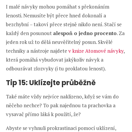
I malé návyky mohou pomáhat s překonáním
lenosti. Nemusíte být přece hned dokonalí a
bezchybní – takoví přece stejně nikdo není. Stačí se
každý den posunout
alespoň o jedno procento
. Za
jeden rok už to dělá neuvěřitelný posun. Skvělé
techniky a nástroje najdete
v knize Atomové návyky
,
která pomáhá vybudovat jakýkoliv návyk a
odbourávat zlozvyky (i tu proklatou lenost).
Tip 15: Uklízejte průběžně
Také máte vždy nejvíce naklizeno, když se vám do
něčeho nechce? To pak najednou ta prachovka a
vysavač přímo láká k použití, že?
Abyste se vyhnuli prokrastinaci pomocí uklízení,