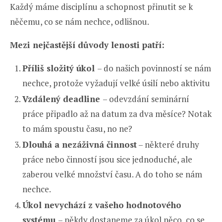
Každý máme disciplínu a schopnost přinutit se k
něčemu, co se nám nechce, odlišnou.
Mezi nejčastější důvody lenosti patří:
Příliš složitý úkol
– do našich povinností se nám
nechce, protože vyžadují velké úsilí nebo aktivitu
Vzdálený deadline
– odevzdání seminární
práce připadlo až na datum za dva měsíce? Notak
to mám spoustu času, no ne?
Dlouhá a nezáživná činnost
– některé druhy
práce nebo činností jsou sice jednoduché, ale
zaberou velké množství času. A do toho se nám
nechce.
Úkol nevychází z vašeho hodnotového
systému
– někdy dostaneme za úkol něco, co se