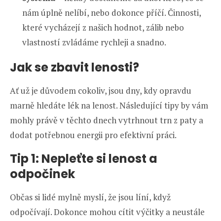
nám úplně nelíbí, nebo dokonce příčí. Činnosti,
které vycházejí z našich hodnot, zálib nebo
vlastností zvládáme rychleji a snadno.
Jak se zbavit lenosti?
Ať už je důvodem cokoliv, jsou dny, kdy opravdu
marně hledáte lék na lenost. Následující tipy by vám
mohly právě v těchto dnech vytrhnout trn z paty a
dodat potřebnou energii pro efektivní práci.
Tip 1: Nepleťte si lenost a
odpočinek
Občas si lidé mylně myslí, že jsou líní, když
odpočívají. Dokonce mohou cítit výčitky a neustále