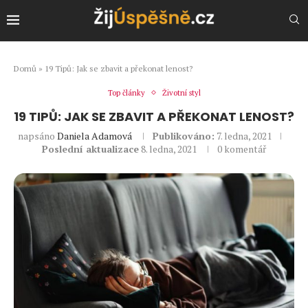
Domů
»
19 Tipů: Jak se zbavit a překonat lenost?
Top články
Životní styl
19 TIPŮ: JAK SE ZBAVIT A PŘEKONAT LENOST?
napsáno
Daniela Adamová
Publikováno:
7. ledna, 2021
Poslední aktualizace
8. ledna, 2021
0 komentář