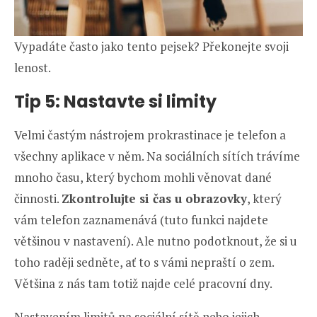
Vypadáte často jako tento pejsek? Překonejte svoji
lenost.
Tip 5: Nastavte si limity
Velmi častým nástrojem prokrastinace je telefon a
všechny aplikace v něm. Na sociálních sítích trávíme
mnoho času, který bychom mohli věnovat dané
činnosti.
Zkontrolujte si čas u obrazovky
, který
vám telefon zaznamenává (tuto funkci najdete
většinou v nastavení). Ale nutno podotknout, že si u
toho raději sedněte, ať to s vámi nepraští o zem.
Většina z nás tam totiž najde celé pracovní dny.
Nastavením limitů na sociální sítě nebo jejich