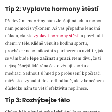
Tip 2: Vyplavte hormony štěstí
Především endorfiny nám zlepšují náladu a mohou
nám pomoci s výkonem. Až vás přepadne lenošná
nálada, zkuste
vyplavit hormony štěstí
a povzbudit
chemii v těle. Klidně věnujte hodinu sportu,
procházce nebo milování s partnerem a uvidíte, jak
se vám bude
lépe začínat s prací
. Není divu, že ti
nejúspěšnější lidé rána často věnují sportu a
meditaci. Sednout si hned po probuzení k počítači
může sice vypadat dost odhodlaně, ale v konečném
důsledku nám to větší efektivitu nepřinese.
Tip 3: Rozhýbejte tělo
Chůze, běh, plavání nebo i skákání. Je to naprosto