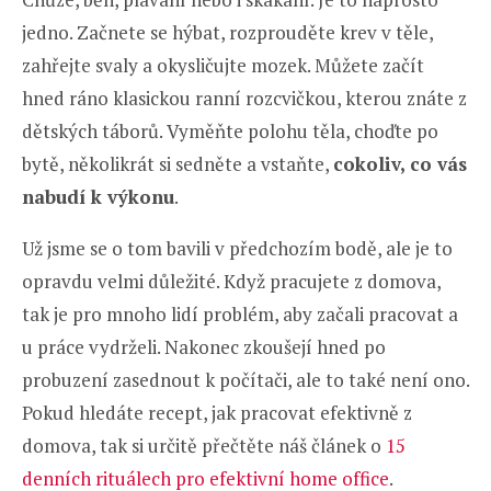
jedno. Začnete se hýbat, rozprouděte krev v těle,
zahřejte svaly a okysličujte mozek. Můžete začít
hned ráno klasickou ranní rozcvičkou, kterou znáte z
dětských táborů. Vyměňte polohu těla, choďte po
bytě, několikrát si sedněte a vstaňte,
cokoliv, co vás
nabudí k výkonu
.
Už jsme se o tom bavili v předchozím bodě, ale je to
opravdu velmi důležité. Když pracujete z domova,
tak je pro mnoho lidí problém, aby začali pracovat a
u práce vydrželi. Nakonec zkoušejí hned po
probuzení zasednout k počítači, ale to také není ono.
Pokud hledáte recept, jak pracovat efektivně z
domova, tak si určitě přečtěte náš článek o
15
denních rituálech pro efektivní home office
.