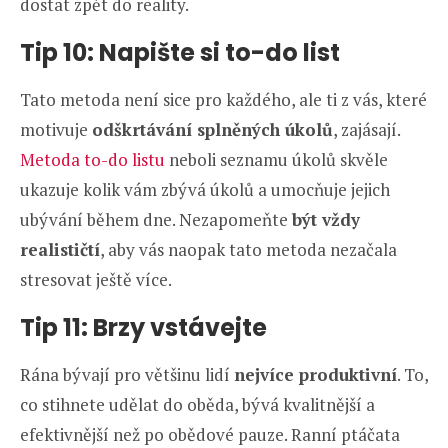
dostat zpět do reality.
Tip 10: Napište si to-do list
Tato metoda není sice pro každého, ale ti z vás, které
motivuje
odškrtávání splněných úkolů
, zajásají.
Metoda to-do listu
neboli seznamu úkolů skvěle
ukazuje kolik vám zbývá úkolů a umocňuje jejich
ubývání během dne. Nezapomeňte
být vždy
realističtí
, aby vás naopak tato metoda nezačala
stresovat ještě více.
Tip 11: Brzy vstávejte
Rána bývají pro většinu lidí
nejvíce produktivní
. To,
co stihnete udělat do oběda, bývá kvalitnější a
efektivnější než po obědové pauze. Ranní ptáčata