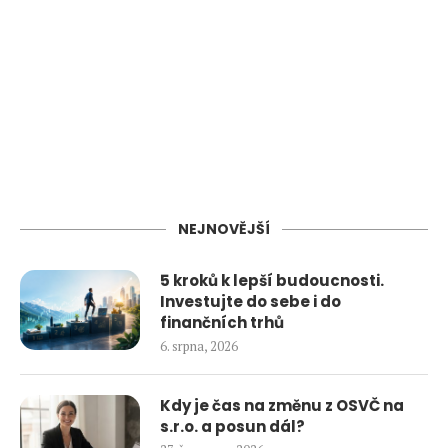
NEJNOVĚJŠÍ
5 kroků k lepší budoucnosti.
Investujte do sebe i do
finančních trhů
6. srpna, 2026
Kdy je čas na změnu z OSVČ na
s.r.o. a posun dál?