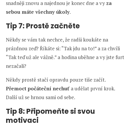
snadněji znovu a najednou je konec dne a vy
za
sebou máte všechny úkoly
.
Tip 7: Prostě začněte
Někdy se vám tak nechce, že radši koukáte na
prázdnou zeď? Říkáte si: “Tak jdu na to!” a za chvíli
“Tak teď už ale vážně.” a hodina uběhne a vy jste furt
nezačali?
Někdy prostě stačí opravdu pouze tiše začít.
Přemoct počáteční nechuť
a udělat první krok.
Další už se hrnou sami od sebe.
Tip 8: Připomeňte si svou
motivaci