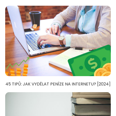
45 TIPŮ: JAK VYDĚLAT PENÍZE NA INTERNETU? [2024]