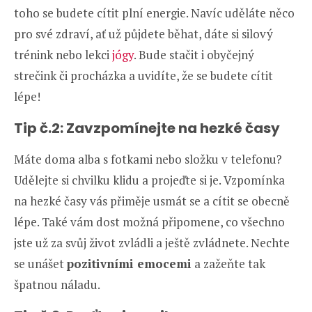
toho se budete cítit plní energie. Navíc uděláte něco
pro své zdraví, ať už půjdete běhat, dáte si silový
trénink nebo lekci
jógy
. Bude stačit i obyčejný
strečink či procházka a uvidíte, že se budete cítit
lépe!
Tip č.2: Zavzpomínejte na hezké časy
Máte doma alba s fotkami nebo složku v telefonu?
Udělejte si chvilku klidu a projeďte si je. Vzpomínka
na hezké časy vás přiměje usmát se a cítit se obecně
lépe. Také vám dost možná připomene, co všechno
jste už za svůj život zvládli a ještě zvládnete. Nechte
se unášet
pozitivními emocemi
a zažeňte tak
špatnou náladu.