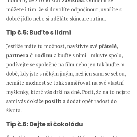
mohla by se z toho stát
závislost
. Odměnit se
můžete i tím, že si dovolíte odpočinout, uvaříte si
dobré jídlo nebo si uděláte skincare rutinu.
Tip č.5: Buďte s lidmi
Jestliže máte tu možnost, navštivte své
přátelé
,
partnera
či
rodinu
a buďte s nimi – mluvte spolu,
podívejte se společně na film nebo jen tak buďte. V
době, kdy jste s někým jiným, než jen sami se sebou,
nemáte možnost se tolik zaměřovat na své vlastní
myšlenky, které vás drží na dně. Pocit, že na to nejste
sami vás dokáže
posílit
a dodat opět radost do
života.
Tip č.6: Dejte si čokoládu