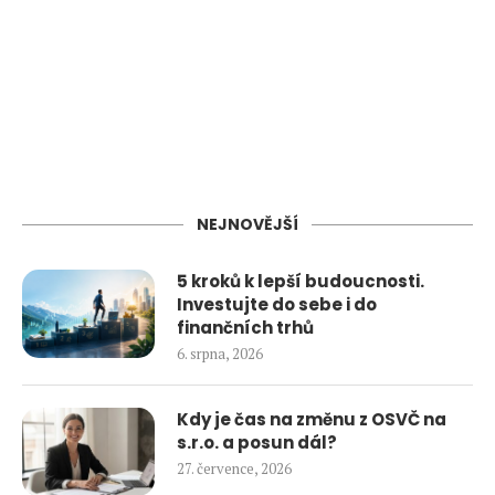
NEJNOVĚJŠÍ
5 kroků k lepší budoucnosti.
Investujte do sebe i do
finančních trhů
6. srpna, 2026
Kdy je čas na změnu z OSVČ na
s.r.o. a posun dál?
27. července, 2026