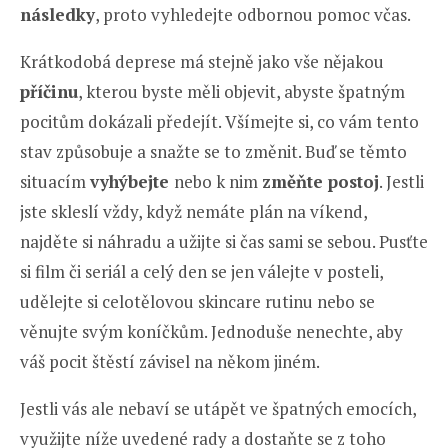
následky
, proto vyhledejte odbornou pomoc včas.
Krátkodobá deprese má stejně jako vše nějakou
příčinu
, kterou byste měli objevit, abyste špatným
pocitům dokázali předejít. Všímejte si, co vám tento
stav způsobuje a snažte se to změnit. Buď se těmto
situacím
vyhýbejte
nebo k nim
změňte postoj
. Jestli
jste skleslí vždy, když nemáte plán na víkend,
najděte si náhradu a užijte si čas sami se sebou. Pusťte
si film či seriál a celý den se jen válejte v posteli,
udělejte si celotělovou skincare rutinu nebo se
věnujte svým koníčkům. Jednoduše nenechte, aby
váš pocit štěstí závisel na někom jiném.
Jestli vás ale nebaví se utápět ve špatných emocích,
využijte níže uvedené rady a dostaňte se z toho