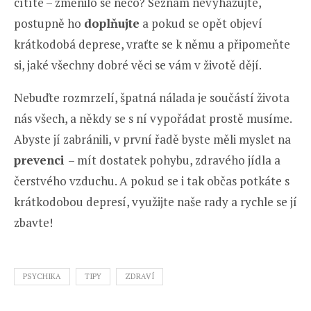
cítíte – změnilo se něco? Seznam nevyhazujte,
postupně ho
doplňujte
a pokud se opět objeví
krátkodobá deprese, vraťte se k němu a připomeňte
si, jaké všechny dobré věci se vám v životě dějí.
Nebuďte rozmrzelí, špatná nálada je součástí života
nás všech, a někdy se s ní vypořádat prostě musíme.
Abyste jí zabránili, v první řadě byste měli myslet na
prevenci
– mít dostatek pohybu, zdravého jídla a
čerstvého vzduchu. A pokud se i tak občas potkáte s
krátkodobou depresí, využijte naše rady a rychle se jí
zbavte!
PSYCHIKA
TIPY
ZDRAVÍ