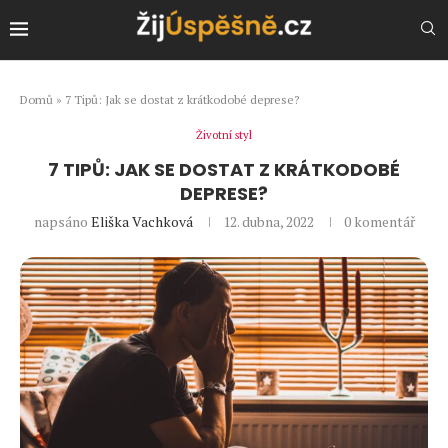
Domů
»
7 Tipů: Jak se dostat z krátkodobé deprese?
Životní styl
7 TIPŮ: JAK SE DOSTAT Z KRÁTKODOBÉ
DEPRESE?
napsáno
Eliška Vachková
12. dubna, 2022
0 komentář