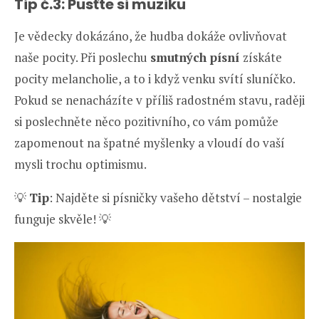
Tip č.3: Pusťte si muziku
Je vědecky dokázáno, že hudba dokáže ovlivňovat
naše pocity. Při poslechu
smutných písní
získáte
pocity melancholie, a to i když venku svítí sluníčko.
Pokud se nenacházíte v příliš radostném stavu, raději
si poslechněte něco pozitivního, co vám pomůže
zapomenout na špatné myšlenky a vloudí do vaší
mysli trochu optimismu.
💡
Tip
: Najděte si písničky vašeho dětství – nostalgie
funguje skvěle! 💡