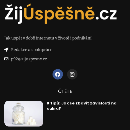
Jak uspět v době internetu v životě i podnikání.
Redakce a spolupráce
p92@zijuspesne.cz
ČTĚTE
8 Tipů: Jak se zbavit závislosti na
cukru?