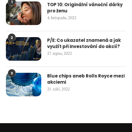
1
TOP 10: Originální vánoční dárky
pro ženu
4. listopadu, 2022
2
P/E: Co ukazatel znamená a jak
využít při investování do akcií?
27. srpna, 2022
3
Blue chips aneb Rolls Royce mezi
akciemi
21. září, 2022