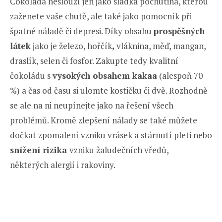
Čokoláda neslouží jen jako sladká pochutina, kterou
zaženete vaše chutě, ale také jako pomocník při
špatné náladě či depresi. Díky obsahu
prospěšných
látek
jako je železo, hořčík
,
vláknina, měď, mangan,
draslík, selen či fosfor. Zakupte tedy kvalitní
čokoládu s
vysokých obsahem kakaa
(alespoň 70
%) a čas od času si ulomte kostičku či dvě. Rozhodně
se ale na ni neupínejte jako na řešení všech
problémů. Kromě zlepšení nálady se také můžete
dočkat zpomalení vzniku vrásek a stárnutí pleti nebo
snížení rizika
vzniku žaludečních vředů,
některých alergií i rakoviny.