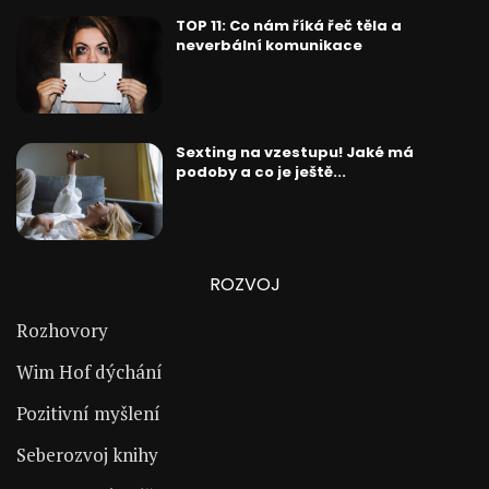
TOP 11: Co nám říká řeč těla a
neverbální komunikace
Sexting na vzestupu! Jaké má
podoby a co je ještě...
ROZVOJ
Rozhovory
Wim Hof dýchání
Pozitivní myšlení
Seberozvoj knihy