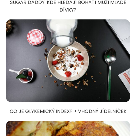
SUGAR DADDY: KDE HLEDAJÍ BOHATÍ MUŽI MLADÉ
DÍVKY?
CO JE GLYKEMICKÝ INDEX? + VHODNÝ JÍDELNÍČEK