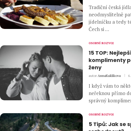
Tradiční česká jídl
neodmyslitelně pa
jídelníčku a tedy 
Čech si …
OSOBNÍ ROZVOJ
15 TOP: Nejlepš
komplimenty pr
ženy
autor
AnnaKuklikova
6
I když vám to někt
neřeknou přímo do 
správný komplime
OSOBNÍ ROZVOJ
5 Tipů: Jak se 