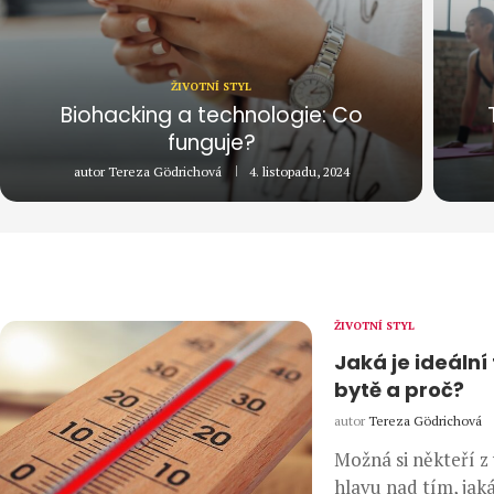
ŽIVOTNÍ STYL
Biohacking a technologie: Co
funguje?
autor
Tereza Gödrichová
4. listopadu, 2024
ŽIVOTNÍ STYL
Jaká je ideální
bytě a proč?
autor
Tereza Gödrichová
Možná si někteří z
hlavu nad tím, jaká