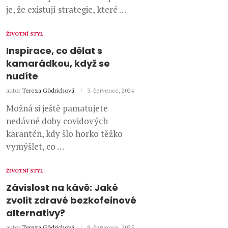
je, že existují strategie, které …
ŽIVOTNÍ STYL
Inspirace, co dělat s
kamarádkou, když se
nudíte
autor
Tereza Gödrichová
3. července, 2024
Možná si ještě pamatujete
nedávné doby covidových
karantén, kdy šlo horko těžko
vymýšlet, co …
ŽIVOTNÍ STYL
Závislost na kávě: Jaké
zvolit zdravé bezkofeinové
alternativy?
autor
Tereza Gödrichová
9. července, 2025