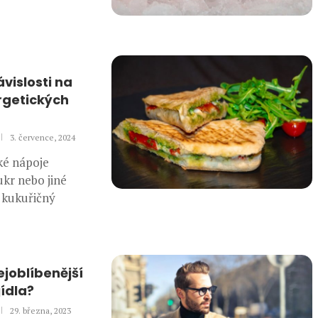
ávislosti na
rgetických
3. července, 2024
ké nápoje
ukr nebo jiné
d kukuřičný
ejoblíbenější
jídla?
29. března, 2023