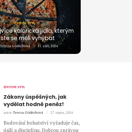
ŽIVOTNÍ STYL
jvíce kalorická jídla, kterým
ste se měli vyhýbat
Tereza Gödrichová
11. září, 2024
ŽIVOTNÍ STYL
Zákony úspěšných, jak
vydělat hodně peněz!
autor
Tereza Gödrichová
27. srpna, 2024
Budování bohatství vyžaduje čas,
úsilí a disciplínu. Dobrou zprávou