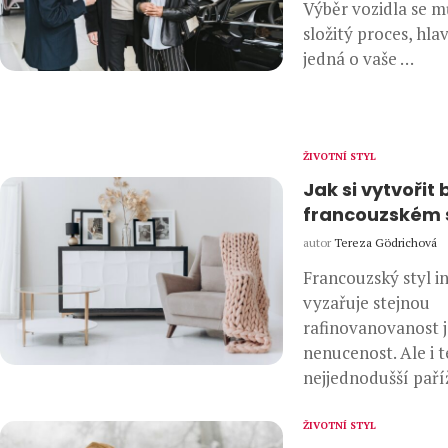
Výběr vozidla se m
složitý proces, hla
jedná o vaše …
ŽIVOTNÍ STYL
Jak si vytvořit 
francouzském 
autor
Tereza Gödrichová
Francouzský styl in
vyzařuje stejnou
rafinovanovanost 
nenucenost. Ale i 
nejjednodušší paří
ŽIVOTNÍ STYL