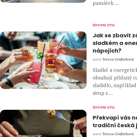
památek …
ŽIVOTNÍ STYL
Jak se zbavit z
sladkém a ene
nápojích?
autor
Tereza Gödrichová
Sladké a energetic
obsahují přidaný c
sladidlo, napříkla
sirup s …
ŽIVOTNÍ STYL
Překvapí vás n
tradiční česká 
autor
Tereza Gödrichová