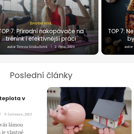
ŽIVOTNÍ STYL
TOP 7: Přírodní nakopávače na
TOP 7: Ne
trénink i efektivnější práci
by
autor
Tereza Gödrichová
2. října, 2024
autor
Poslední články
 teplota v
9. července, 2025
 vás lámou
 je vlastně