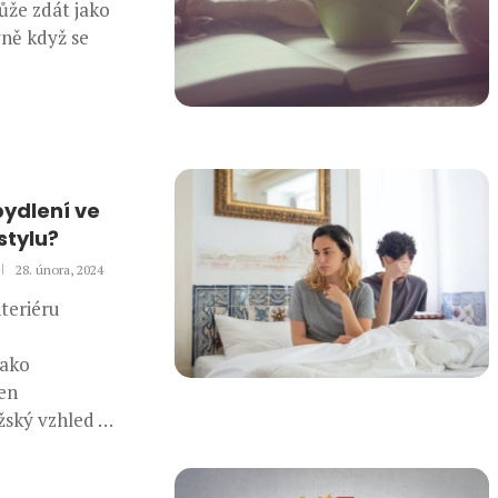
ůže zdát jako
vně když se
bydlení ve
stylu?
28. února, 2024
teriéru
jako
ten
žský vzhled …