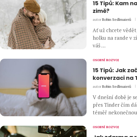
15 Tipů: Kam n
zimě?
autor
Robin Sedlmaierů
Ať už chcete vědět
holku na rande v z
váš …
OSOBNÍ ROZVOJ
15 Tipů: Jak za
konverzaci na 
autor
Robin Sedlmaierů
V dnešní době je 
přes Tinder čím dál
téměř nekonečnou
OSOBNÍ ROZVOJ