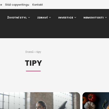
ze
Stáž copywritingu
Kontakt
ŽIVOTNÍ STYL
ZDRAVÍ
INVESTICE
NEMOVITOSTI
Domů
»
tipy
TIPY