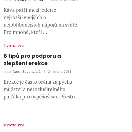
Káva patří mezi jeden z
nejrozšířenějších a
nejoblíbenějších nápojů na světě.
Pro mnohé, kteří …
ŽIVOTNÍ STYL
8 tipů pro podporu a
zlepšení erekce
autor
Robin Sedlmaierů
24. ledna, 2024
Erekce je často brána za pýchu
mužství a nerozlučitelného
parťáka pro úspěšný sex. Přesto …
ŽIVOTNÍ STYL