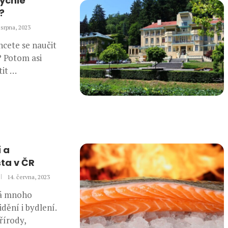
ychle
?
 srpna, 2023
hcete se naučit
? Potom asi
tit …
í a
ta v ČR
14. června, 2023
má mnoho
dění i bydlení.
írody,