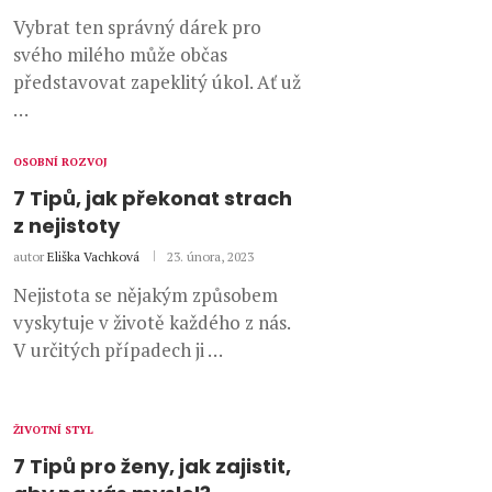
Vybrat ten správný dárek pro
svého milého může občas
představovat zapeklitý úkol. Ať už
…
OSOBNÍ ROZVOJ
7 Tipů, jak překonat strach
z nejistoty
autor
Eliška Vachková
23. února, 2023
Nejistota se nějakým způsobem
vyskytuje v životě každého z nás.
V určitých případech ji …
ŽIVOTNÍ STYL
7 Tipů pro ženy, jak zajistit,