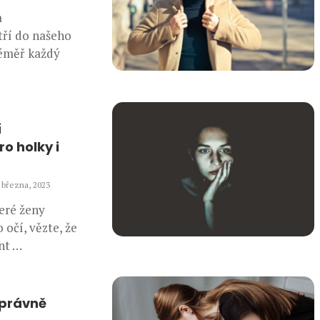
a
tří do našeho
téměř každý
í
o holky i
. března, 2023
eré ženy
očí, vězte, že
nt …
správně