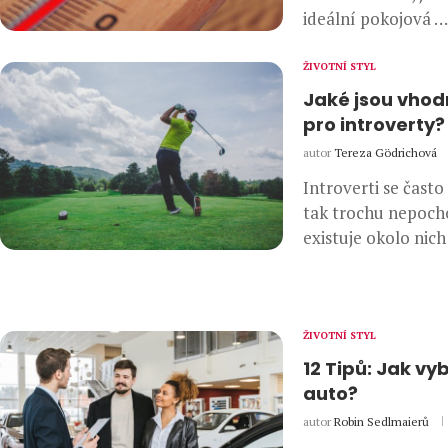
ideální pokojová …
ŽIVOTNÍ STYL
Jaké jsou vhod
pro introverty?
autor
Tereza Gödrichová
Introverti se často
tak trochu nepoch
existuje okolo ni
ŽIVOTNÍ STYL
12 Tipů: Jak vy
auto?
autor
Robin Sedlmaierů