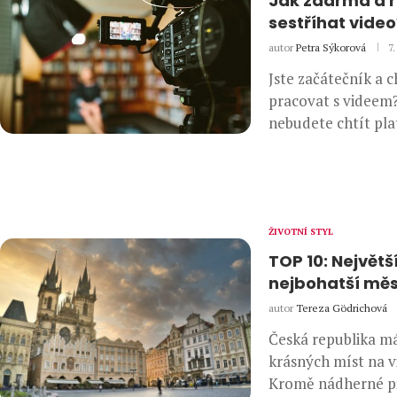
Jak zdarma a r
sestříhat video
autor
Petra Sýkorová
7.
Jste začátečník a c
pracovat s videem
nebudete chtít pla
ŽIVOTNÍ STYL
TOP 10: Největš
nejbohatší měs
autor
Tereza Gödrichová
Česká republika 
krásných míst na vi
Kromě nádherné př