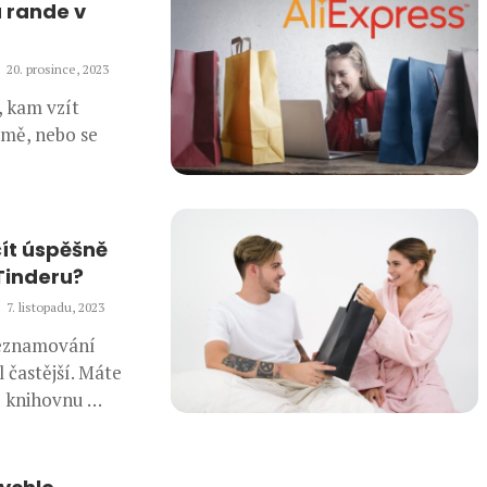
a rande v
20. prosince, 2023
, kam vzít
imě, nebo se
čít úspěšně
Tinderu?
7. listopadu, 2023
seznamování
 častější. Máte
 knihovnu …