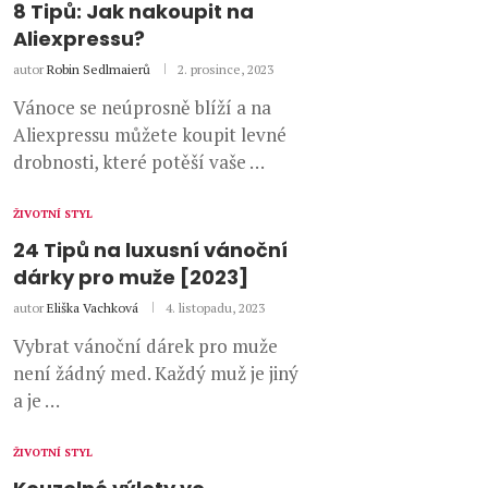
8 Tipů: Jak nakoupit na
Aliexpressu?
autor
Robin Sedlmaierů
2. prosince, 2023
Vánoce se neúprosně blíží a na
Aliexpressu můžete koupit levné
drobnosti, které potěší vaše …
ŽIVOTNÍ STYL
24 Tipů na luxusní vánoční
dárky pro muže [2023]
autor
Eliška Vachková
4. listopadu, 2023
Vybrat vánoční dárek pro muže
není žádný med. Každý muž je jiný
a je …
ŽIVOTNÍ STYL