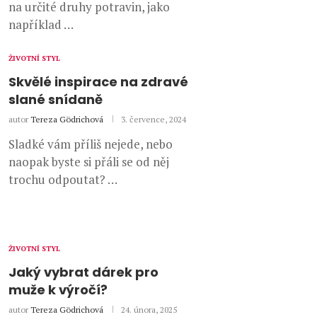
na určité druhy potravin, jako
například …
ŽIVOTNÍ STYL
Skvělé inspirace na zdravé
slané snídaně
autor
Tereza Gödrichová
3. července, 2024
Sladké vám příliš nejede, nebo
naopak byste si přáli se od něj
trochu odpoutat? …
ŽIVOTNÍ STYL
Jaký vybrat dárek pro
muže k výročí?
autor
Tereza Gödrichová
24. února, 2025