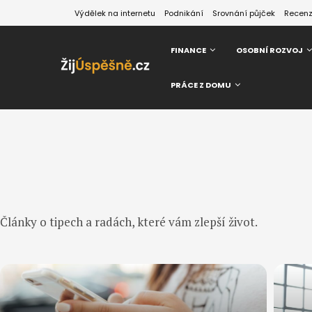
Výdělek na internetu
Podnikání
Srovnání půjček
Recen
FINANCE
OSOBNÍ ROZVOJ
PRÁCE Z DOMU
Články o tipech a radách, které vám zlepší život.