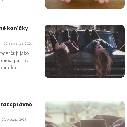
né koníčky
20. července, 2024
 považují jako
opená parta a
ch mnoho …
brat správně
20. března, 2026