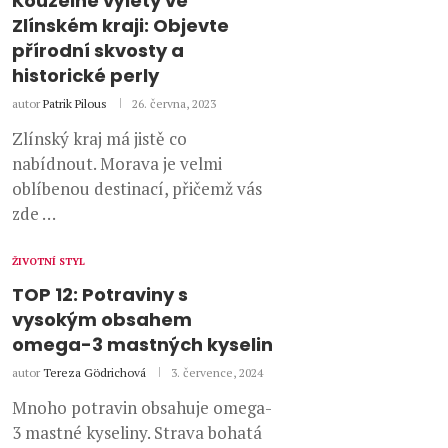
Kouzelné výlety ve
Zlínském kraji: Objevte
přírodní skvosty a
historické perly
autor
Patrik Pilous
26. června, 2023
Zlínský kraj má jistě co
nabídnout. Morava je velmi
oblíbenou destinací, přičemž vás
zde …
ŽIVOTNÍ STYL
TOP 12: Potraviny s
vysokým obsahem
omega-3 mastných kyselin
autor
Tereza Gödrichová
3. července, 2024
Mnoho potravin obsahuje omega-
3 mastné kyseliny. Strava bohatá