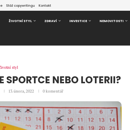
ze
Stáž copywritingu
Kontakt
ŽIVOTNÍ STYL
ZDRAVÍ
INVESTICE
NEMOVITOSTI
Životní styl
VE SPORTCE NEBO LOTERII?
13. února, 2022
0 komentář