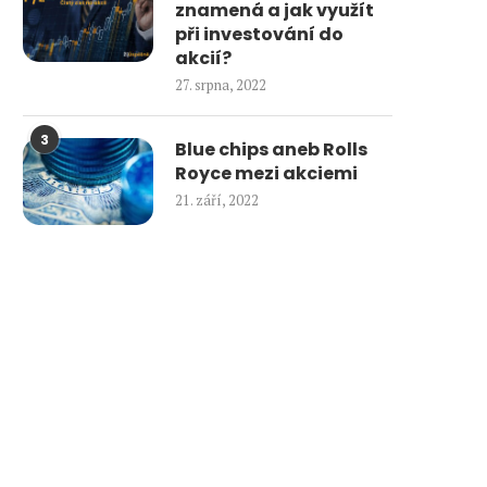
znamená a jak využít
při investování do
akcií?
27. srpna, 2022
3
Blue chips aneb Rolls
Royce mezi akciemi
21. září, 2022