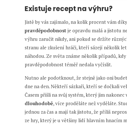
Existuje recept na výhru?
Jistě by vás zajímalo, na kolik procent vám dí
pravděpodobnost
je opravdu malá a jistotu 
výhru zaručit nikdy, ani pokud se držíte různý
stranu ale zkušení hráči, kteří sázejí několik l
náhodou. Ze světa známe několik případů, kdy 
pravděpodobnost téměř nedala vyčíslit.
Nutno ale podotknout, že stejně jako oni bude
dne na den. Někteří sázkaři, kteří se dočkali vel
Časem přišli na svůj systém, který jim nakonec 
dlouhodobě
, více proděláte než vyděláte. Stud
jednou za čas a mají tak jistotu, že příliš nepro
ze hry, který je u většiny lidí hlavním hnacím