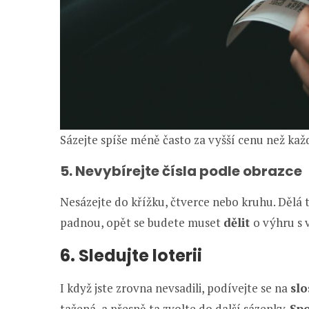
Sázejte spíše méně často za vyšší cenu než ka
5. Nevybírejte čísla podle obrazce
Nesázejte do křížku, čtverce nebo kruhu. Dělá t
padnou, opět se budete muset
dělit
o výhru s
6. Sledujte loterii
I když jste zrovna nevsadili, podívejte se na
sl
tažená, a přesně ta zvolte do další sázenky.
Sp