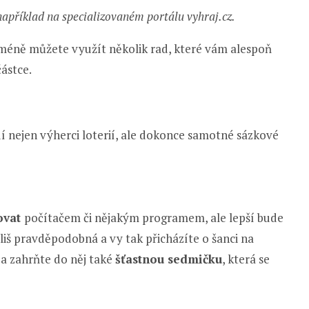
apříklad na specializovaném portálu vyhraj.cz.
nicméně můžete využít několik rad, které vám alespoň
ástce.
dí nejen výherci loterií, ale dokonce samotné sázkové
ovat
počítačem či nějakým programem, ale lepší bude
íliš pravděpodobná a vy tak přicházíte o šanci na
 a zahrňte do něj také
šťastnou sedmičku
, která se