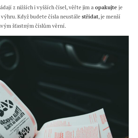
ádají z nižších i vyšších čísel, věřte jim a
opakujte
je
a výhru. Když budete čísla neustále
střídat
, je menší
 svým šťastným číslům věrní.