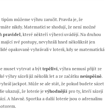
ky tipům můžeme výhru zaručit. Pravda je, že
nemáte nikdy. Matematici se shodují, že není možné
ch
pravidel
, které někteří výherci uvádějí. Na druhou
et mající své postupy, nevyhráli hned několikrát jen
lidé opakovaně vyhrávali v loterii, kdy se matematická
te muset vytrvat a být
trpěliví
, výhra nemusí přijít ze
ké výhry sázeli již několik let a ze začátku
neúspěšně
.
vyhrál jackpot. Může se ale stát, že pokud budete sázet
ie ukazují, že loterie je
výhodnější
pro ty, kteří sázejí
sází. A hlavně. Sportka a další loterie jsou o adrenalinu
 motorem.