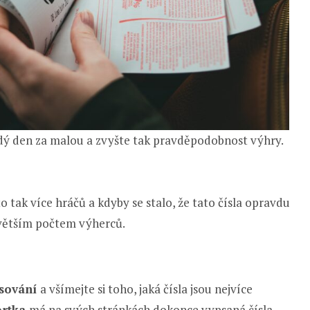
ždý den za malou a zvyšte tak pravděpodobnost výhry.
o tak více hráčů a kdyby se stalo, že tato čísla opravdu
 větším počtem výherců.
osování
a všímejte si toho, jaká čísla jsou nejvíce
ortka
má na svých stránkách dokonce vypsaná čísla,