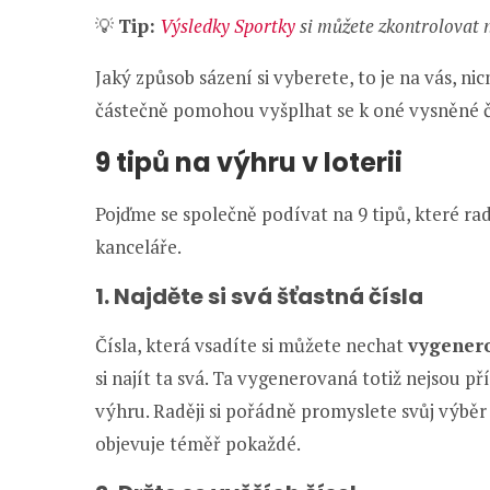
💡
Tip:
Výsledky Sportky
si můžete zkontrolovat n
Jaký způsob sázení si vyberete, to je na vás, 
částečně pomohou vyšplhat se k oné vysněné č
9 tipů na výhru v loterii
Pojďme se společně podívat na 9 tipů, které ra
kanceláře.
1. Najděte si svá šťastná čísla
Čísla, která vsadíte si můžete nechat
vygener
si najít ta svá. Ta vygenerovaná totiž nejsou př
výhru. Raději si pořádně promyslete svůj výběr
objevuje téměř pokaždé.