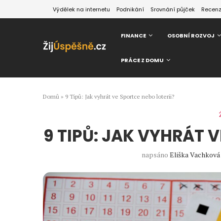
Výdělek na internetu
Podnikání
Srovnání půjček
Recen
FINANCE
OSOBNÍ ROZVOJ
PRÁCE Z DOMU
Domů
»
9 Tipů: Jak vyhrát ve Sportce nebo loterii?
9 TIPŮ: JAK VYHRÁT 
napsáno
Eliška Vachková