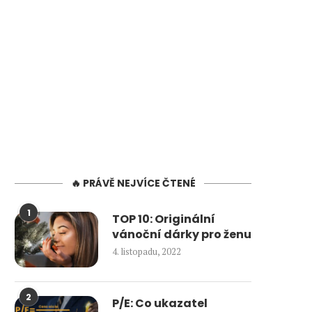
🔥 PRÁVĚ NEJVÍCE ČTENÉ
1
TOP 10: Originální
vánoční dárky pro ženu
4. listopadu, 2022
2
P/E: Co ukazatel