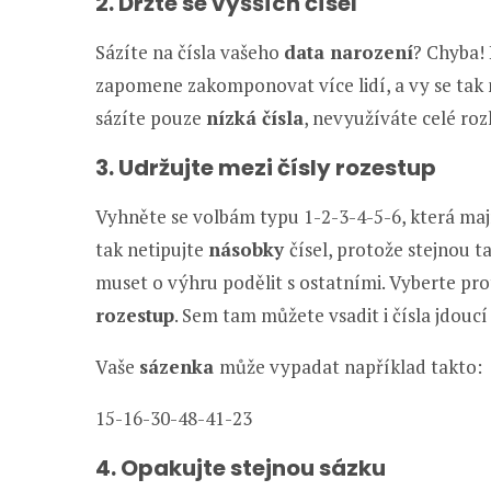
2. Držte se vyšších čísel
Sázíte na čísla vašeho
data narození
? Chyba! 
zapomene zakomponovat více lidí, a vy se tak n
sázíte pouze
nízká čísla
, nevyužíváte celé rozh
3. Udržujte mezi čísly rozestup
Vyhněte se volbám typu 1-2-3-4-5-6, která ma
tak netipujte
násobky
čísel, protože stejnou t
muset o výhru podělit s ostatními. Vyberte proto
rozestup
. Sem tam můžete vsadit i čísla jdoucí
Vaše
sázenka
může vypadat například takto:
15-16-30-48-41-23
4. Opakujte stejnou sázku