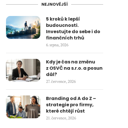
NEJNOVĚJŠÍ
5 kroků k lepší
budoucnosti.
Investujte do sebe i do
finančních trhů
6. srpna, 2026
Kdy je čas na změnu
z OSVČ na s.r.o. a posun
dál?
27. července, 2026
Branding od A do Z –
strategie pro firmy,
které chtějí růst
21. července, 2026