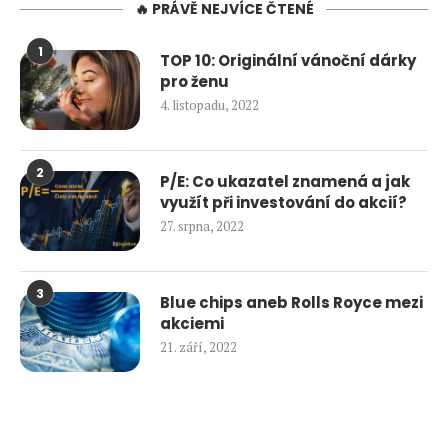
🔥 PRÁVĚ NEJVÍCE ČTENÉ
1
TOP 10: Originální vánoční dárky
pro ženu
4. listopadu, 2022
2
P/E: Co ukazatel znamená a jak
využít při investování do akcií?
27. srpna, 2022
3
Blue chips aneb Rolls Royce mezi
akciemi
21. září, 2022