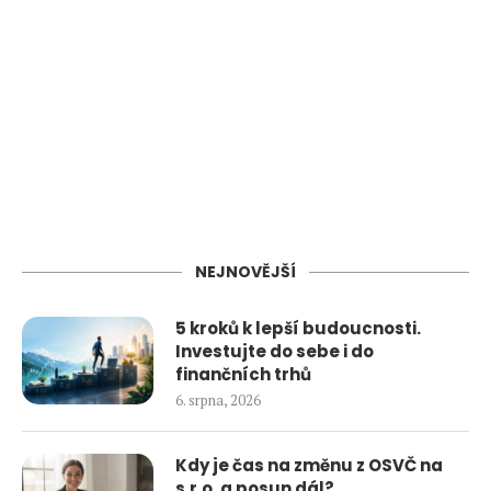
NEJNOVĚJŠÍ
5 kroků k lepší budoucnosti.
Investujte do sebe i do
finančních trhů
6. srpna, 2026
Kdy je čas na změnu z OSVČ na
s.r.o. a posun dál?