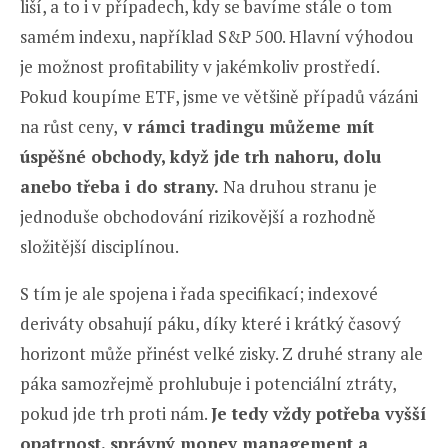
liší, a to i v případech, kdy se bavíme stále o tom
samém indexu, například S&P 500. Hlavní výhodou
je možnost profitability v jakémkoliv prostředí.
Pokud koupíme ETF, jsme ve většině případů vázáni
na růst ceny,
v rámci tradingu můžeme mít
úspěšné obchody, když jde trh nahoru, dolu
anebo třeba i do strany.
Na druhou stranu je
jednoduše obchodování rizikovější a rozhodně
složitější disciplínou.
S tím je ale spojena i řada specifikací; indexové
deriváty obsahují páku, díky které i krátký časový
horizont může přinést velké zisky. Z druhé strany ale
páka samozřejmě prohlubuje i potenciální ztráty,
pokud jde trh proti nám.
Je tedy vždy potřeba vyšší
opatrnost, správný money management a