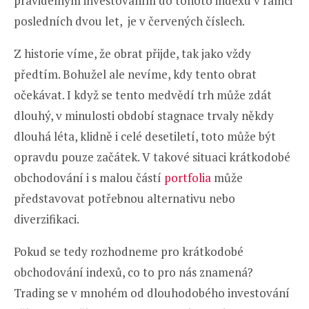
pravidelným investováním do tohoto indexu v rámci
posledních dvou let, je v červených číslech.
Z historie víme, že obrat přijde, tak jako vždy
předtím. Bohužel ale nevíme, kdy tento obrat
očekávat. I když se tento medvědí trh může zdát
dlouhý, v minulosti období stagnace trvaly někdy
dlouhá léta, klidně i celé desetiletí, toto může být
opravdu pouze začátek. V takové situaci krátkodobé
obchodování i s malou částí
portfolia
může
představovat potřebnou alternativu nebo
diverzifikaci.
Pokud se tedy rozhodneme pro krátkodobé
obchodování indexů, co to pro nás znamená?
Trading se v mnohém od dlouhodobého investování