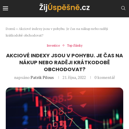
Domů
»
Akciové indexy jsou v pohybu. Je čas na nákup nebo raději
krátkodobě obchodovat?
Investice
Top články
AKCIOVÉ INDEXY JSOU V POHYBU. JE ČAS NA
NÁKUP NEBO RADĚJI KRÁTKODOBĚ
OBCHODOVAT?
napsáno
Patrik Pilous
21. října, 2022
0 komentář