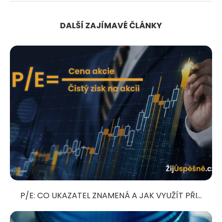
DALŠÍ ZAJÍMAVÉ ČLÁNKY
P/E: CO UKAZATEL ZNAMENÁ A JAK VYUŽÍT PŘI...