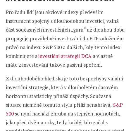
Pro řadu lidí jsou akciové indexy především
instrument spojený s dlouhodobou investicí, valná
část současných investičních „guru“ už dlouhou dobu
propaguje pravidelné investování do ETF založeném
právě na indexu S&P 500 a dalších, kdy tento index
kombinujete s
investiční strategií DCA
a vlastně
máte z investování takové pasivní spoření.
Z dlouhodobého hlediska je toto bezpochyby validní
investiční strategie, která v dlouholetém časovém
horizontu statisticky přináší úspěchy. Současná
situace nicméně tomuto stylu příliš nenahrává,
S&P
500
se nyní nachází zhruba na stejných hodnotách,
jako před dvěma roky, tedy každý, kdo začal s