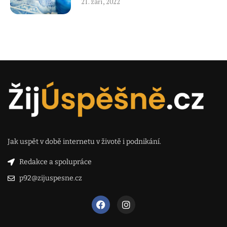
21. září, 2022
Jak uspět v době internetu v životě i podnikání.
Redakce a spolupráce
p92@zijuspesne.cz