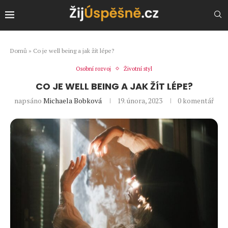
Domů
»
Co je well being a jak žít lépe?
Osobní rozvoj
Životní styl
CO JE WELL BEING A JAK ŽÍT LÉPE?
napsáno
Michaela Bobková
19. února, 2023
0 komentář