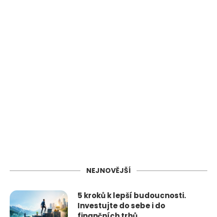
NEJNOVĚJŠÍ
5 kroků k lepší budoucnosti.
Investujte do sebe i do
finančních trhů