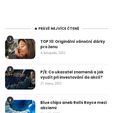
🔥 PRÁVĚ NEJVÍCE ČTENÉ
1
TOP 10: Originální vánoční dárky
pro ženu
4. listopadu, 2022
2
P/E: Co ukazatel znamená a jak
využít při investování do akcií?
27. srpna, 2022
3
Blue chips aneb Rolls Royce mezi
akciemi