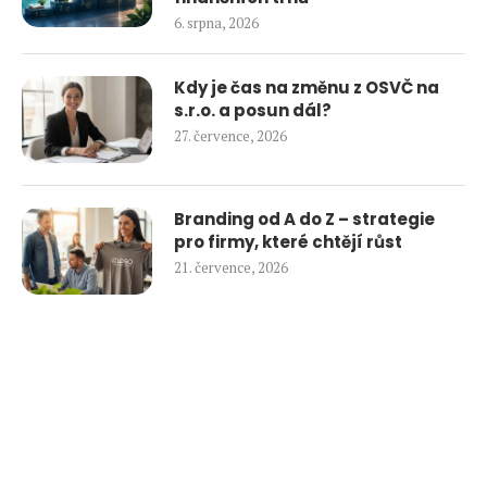
6. srpna, 2026
Kdy je čas na změnu z OSVČ na
s.r.o. a posun dál?
27. července, 2026
Branding od A do Z – strategie
pro firmy, které chtějí růst
21. července, 2026