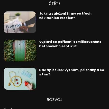
ČTĚTE
Jak na založení firmy ve třech
základních krocích?
Vyplatí se pořízení certifikovaného
betonového septiku?
Daddy issues: Význam, příznaky a co
s tím?
ROZVOJ