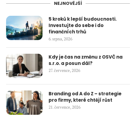
NEJNOVĚJŠÍ
5 kroků k lepší budoucnosti.
Investujte do sebe i do
finančních trhů
6. srpna, 2026
Kdy je čas na změnu z OSVČ na
s.r.o. a posun dál?
27. července, 2026
Branding od A do Z – strategie
pro firmy, které chtějí růst
21. července, 2026