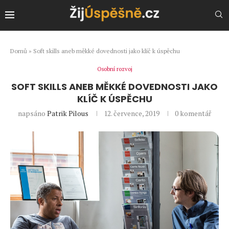
Domů
»
Soft skills aneb měkké dovednosti jako klíč k úspěchu
Osobní rozvoj
SOFT SKILLS ANEB MĚKKÉ DOVEDNOSTI JAKO
KLÍČ K ÚSPĚCHU
napsáno
Patrik Pilous
12. července, 2019
0 komentář