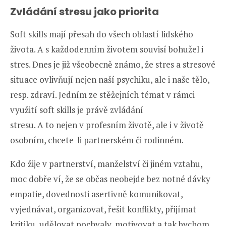
Zvládání stresu jako priorita
Soft skills mají přesah do všech oblastí lidského
života. A s každodenním životem souvisí bohužel i
stres. Dnes je již všeobecně známo, že stres a stresové
situace ovlivňují nejen naší psychiku, ale i naše tělo,
resp. zdraví. Jedním ze stěžejních témat v rámci
využití soft skills je právě zvládání
stresu. A to nejen v profesním životě, ale i v životě
osobním, chcete-li partnerském či rodinném.
Kdo žije v partnerství, manželství či jiném vztahu,
moc dobře ví, že se občas neobejde bez notné dávky
empatie, dovednosti asertivně komunikovat,
vyjednávat, organizovat, řešit konflikty, přijímat
kritiku, udělovat pochvaly, motivovat a tak bychom