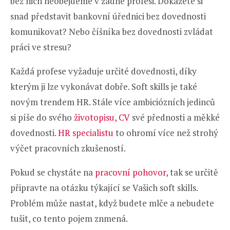
bez nich neobejdeme v žádné profesi. Dokážete si
snad představit bankovní úřednici bez dovednosti
komunikovat? Nebo číšníka bez dovednosti zvládat
práci ve stresu?
Každá profese vyžaduje určité dovednosti, díky
kterým ji lze vykonávat dobře. Soft skills je také
novým trendem HR. Stále více ambiciózních jedinců
si píše do svého
životopisu, CV
své přednosti a měkké
dovednosti.
HR specialistu
to ohromí více než strohý
výčet pracovních zkušeností.
Pokud se chystáte na
pracovní pohovor
, tak se určitě
připravte na otázku týkající se Vašich soft skills.
Problém může nastat, když budete mlče a nebudete
tušit, co tento pojem znmená.