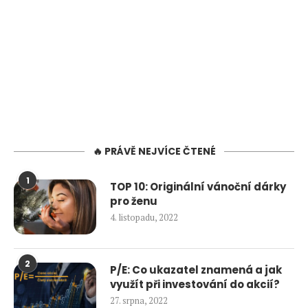
🔥 PRÁVĚ NEJVÍCE ČTENÉ
1
TOP 10: Originální vánoční dárky
pro ženu
4. listopadu, 2022
2
P/E: Co ukazatel znamená a jak
využít při investování do akcií?
27. srpna, 2022