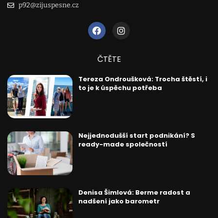
p92@zijuspesne.cz
ČTĚTE
Tereza Ondroušková: Trocha štěstí, i
to je k úspěchu potřeba
Nejjednodušší start podnikání? S
ready-made společností
Denisa Šimlová: Berme radost a
nadšení jako barometr