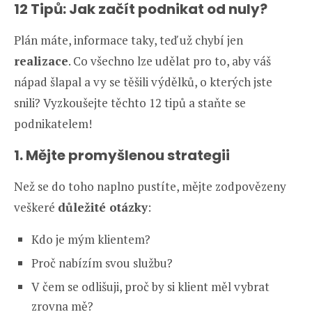
12 Tipů: Jak začít podnikat od nuly?
Plán máte, informace taky, teď už chybí jen
realizace
. Co všechno lze udělat pro to, aby váš
nápad šlapal a vy se těšili výdělků, o kterých jste
snili? Vyzkoušejte těchto 12 tipů a staňte se
podnikatelem!
1. Mějte promyšlenou strategii
Než se do toho naplno pustíte, mějte zodpovězeny
veškeré
důležité otázky
:
Kdo je mým klientem?
Proč nabízím svou službu?
V čem se odlišuji, proč by si klient měl vybrat
zrovna mě?