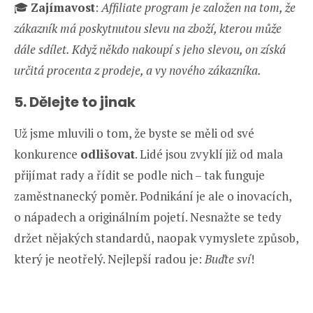
🎓
Zajímavost
:
Affiliate program je založen na tom, že
zákazník má poskytnutou slevu na zboží, kterou může
dále sdílet. Když někdo nakoupí s jeho slevou, on získá
určitá procenta z prodeje, a vy nového zákazníka.
5. Dělejte to jinak
Už jsme mluvili o tom, že byste se měli od své
konkurence
odlišovat
. Lidé jsou zvyklí již od mala
přijímat rady a řídit se podle nich – tak funguje
zaměstnanecký poměr. Podnikání je ale o inovacích,
o nápadech a originálním pojetí. Nesnažte se tedy
držet nějakých standardů, naopak vymyslete způsob,
který je neotřelý. Nejlepší radou je:
Buďte sví
!