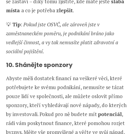
se zastaví – díky tomu zjistíte, kde máte ještě
slabá
místa
a co je potřeba
zlepšit
.
💡
Tip
:
Pokud jste OSVČ, ale zároveň jste v
zaměstnaneckém poměru, je podnikání bráno jako
vedlejší činnost, a vy tak nemusíte platit zdravotní a
sociální pojištění.
10. Shánějte sponzory
Abyste měli dostatek financí na veškeré věci, které
potřebujete ke svému podnikání, nemusíte se tázat
pouze lidí ve společnosti, ale můžete oslovit přímo
sponzory, kteří vyhledávají nové nápady, do kterých
by investovali. Pokud pro ně budete mít
potenciál
,
rádi vám poskytnout finance, které pomohou rozjet
byznys. Mějte vše promyšlené a věřte ve svůj nápad,