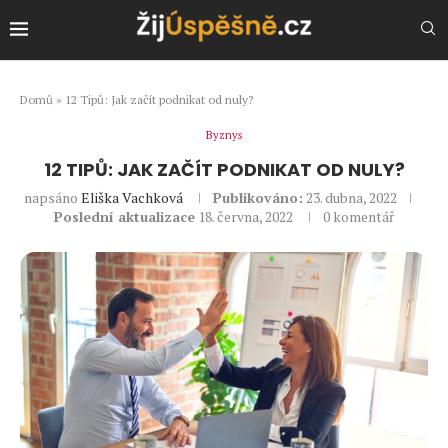
Domů
»
12 Tipů: Jak začít podnikat od nuly?
Byznys
12 TIPŮ: JAK ZAČÍT PODNIKAT OD NULY?
napsáno
Eliška Vachková
Publikováno:
23. dubna, 2022
Poslední aktualizace
18. června, 2022
0 komentář