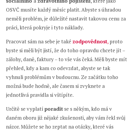
sociálního
a
zdravotního pojištění
, které jako
OSVČ musíte každý měsíc platit. Abyste s úhradou
neměli problém, je důležité nastavit takovou cenu za
práci, která pokryje i tyto náklady.
Pracovat sám na sebe je také
zodpovědnost
,
proto
byste si měli být jistí, že do toho opravdu chcete jít –
zálohy, daně, faktury – to vše vás čeká. Měli byste mít
přehled, kdy a kam co odevzdat, abyste se tak
vyhnuli problémům v budoucnu. Ze začátku toho
možná bude hodně, ale časem si zvyknete a
jednotlivá pravidla si vštípíte.
Určitě se vyplatí
poradit
se s někým, kdo má v
daném oboru již nějaké zkušenosti, aby vám řekl svůj
názor. Můžete se ho zeptat na otázky, které vás