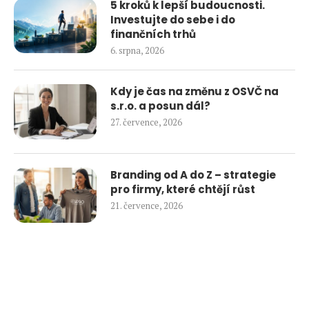
5 kroků k lepší budoucnosti.
Investujte do sebe i do
finančních trhů
6. srpna, 2026
Kdy je čas na změnu z OSVČ na
s.r.o. a posun dál?
27. července, 2026
Branding od A do Z – strategie
pro firmy, které chtějí růst
21. července, 2026