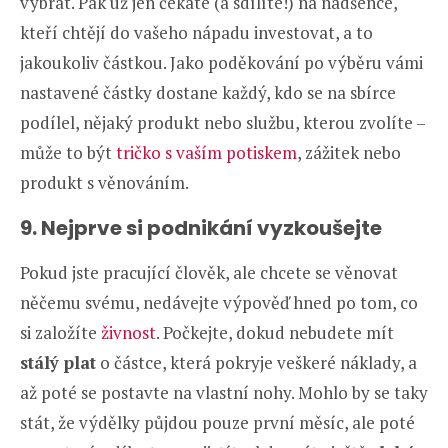
vybrat. Pak už jen čekáte (a sdílíte!) na nadšence,
kteří chtějí do vašeho nápadu investovat, a to
jakoukoliv částkou. Jako poděkování po výběru vámi
nastavené částky dostane každý, kdo se na sbírce
podílel, nějaký produkt nebo službu, kterou zvolíte –
může to být
tričko s vaším potiskem
, zážitek nebo
produkt s věnováním.
9. Nejprve si podnikání vyzkoušejte
Pokud jste pracující člověk, ale chcete se věnovat
něčemu svému, nedávejte výpověď hned po tom, co
si založíte
živnost
. Počkejte, dokud nebudete mít
stálý plat
o částce, která pokryje veškeré náklady, a
až poté se postavte na vlastní nohy. Mohlo by se taky
stát, že výdělky půjdou pouze první měsíc, ale poté