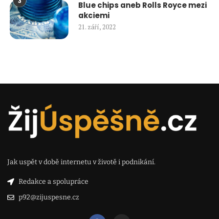
3
Blue chips aneb Rolls Royce mezi
akciemi
21. září, 2022
Jak uspět v době internetu v životě i podnikání.
Redakce a spolupráce
p92@zijuspesne.cz