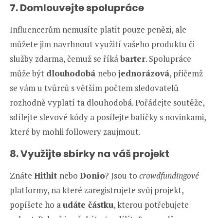
7. Domlouvejte spolupráce
Influencerům nemusíte platit pouze penězi, ale
můžete jim navrhnout využití vašeho produktu či
služby zdarma, čemuž se říká
barter
. Spolupráce
může být
dlouhodobá
nebo
jednorázová
, přičemž
se vám u tvůrců s větším počtem sledovatelů
rozhodně vyplatí ta dlouhodobá. Pořádejte soutěže,
sdílejte slevové kódy a posílejte balíčky s novinkami,
které by mohli followery zaujmout.
8. Využijte sbírky na váš projekt
Znáte
Hithit
nebo
Donio
? Jsou to
crowdfundingové
platformy, na které zaregistrujete svůj projekt,
popíšete ho a
udáte částku
, kterou potřebujete