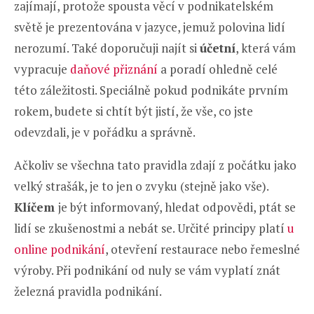
zajímají, protože spousta věcí v podnikatelském
světě je prezentována v jazyce, jemuž polovina lidí
nerozumí. Také doporučuji najít si
účetní
, která vám
vypracuje
daňové přiznání
a poradí ohledně celé
této záležitosti. Speciálně pokud podnikáte prvním
rokem, budete si chtít být jistí, že vše, co jste
odevzdali, je v pořádku a správně.
Ačkoliv se všechna tato pravidla zdají z počátku jako
velký strašák, je to jen o zvyku (stejně jako vše).
Klíčem
je být informovaný, hledat odpovědi, ptát se
lidí se zkušenostmi a nebát se. Určité principy platí
u
online podnikání
, otevření restaurace nebo řemeslné
výroby. Při podnikání od nuly se vám vyplatí znát
železná pravidla podnikání.