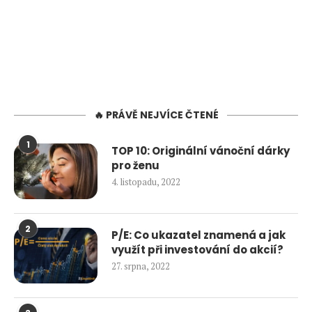
🔥 PRÁVĚ NEJVÍCE ČTENÉ
1
TOP 10: Originální vánoční dárky
pro ženu
4. listopadu, 2022
2
P/E: Co ukazatel znamená a jak
využít při investování do akcií?
27. srpna, 2022